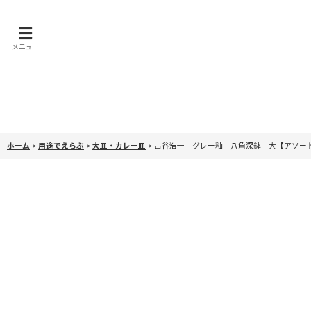
メニュー
ホーム
>
用途でえらぶ
>
大皿・カレー皿
>
古谷浩一 グレー釉 八角深鉢 大【アソー