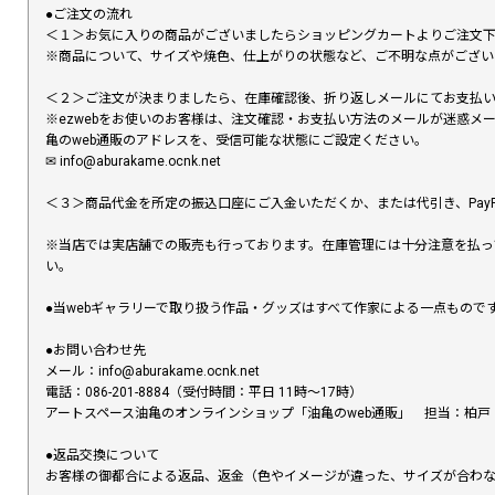
●ご注文の流れ
＜１＞お気に入りの商品がございましたらショッピングカートよりご注文
※商品について、サイズや焼色、仕上がりの状態など、ご不明な点がござ
＜２＞ご注文が決まりましたら、在庫確認後、折り返しメールにてお支払
※ezwebをお使いのお客様は、注文確認・お支払い方法のメールが迷惑
亀のweb通販のアドレスを、受信可能な状態にご設定ください。
✉︎ info@aburakame.ocnk.net
＜３＞商品代金を所定の振込口座にご入金いただくか、または代引き、PayP
※当店では実店舗での販売も行っております。在庫管理には十分注意を払っ
い。
●当webギャラリーで取り扱う作品・グッズはすべて作家による一点もの
●お問い合わせ先
メール：info@aburakame.ocnk.net
電話：086-201-8884（受付時間：平日 11時〜17時）
アートスペース油亀のオンラインショップ「油亀のweb通販」 担当：柏戸
●返品交換について
お客様の御都合による返品、返金（色やイメージが違った、サイズが合わ