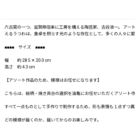
六古窯の一つ、滋賀県信楽に工房を構える陶芸家、古谷浩一。 アー
えるうつわは、食卓を照らす光のような存在として、多くの人々に
■■■■ サイズ ■■■■
幅 約 28.5 ✕ 20.0 cm
高さ 約 4.3 cm
【アソート作品のため、模様はお任せになります】
こちらは、絵柄・焼き具合の選択を油亀にお任せいただくアソート
すべて一点ものとして手作りで制作するため、形も表情も１点ずつ異
どの模様が届くのか、届いてからのお楽しみです。