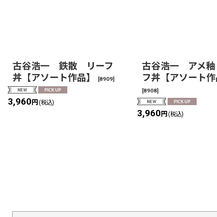
古谷浩一 鉄散 リーフ
古谷浩一 アメ釉
丼【アソート作品】
フ丼【アソート作
[
8909
]
[
8908
]
3,960
円
(税込)
3,960
円
(税込)