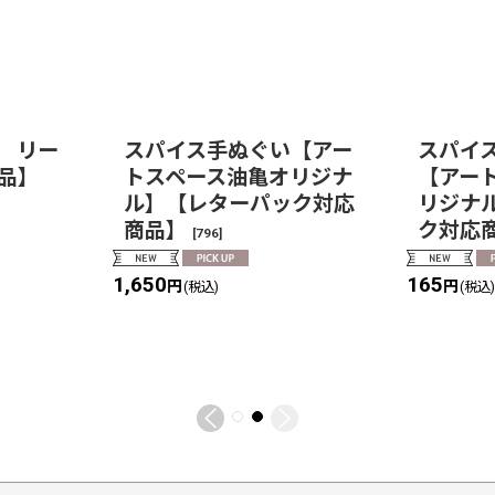
 リー
スパイス手ぬぐい【アー
スパイ
品】
トスペース油亀オリジナ
【アー
ル】【レターパック対応
リジナ
商品】
ク対応
[
796
]
1,650
165
円
円
(税込)
(税込