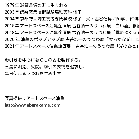
1979年 滋賀県信楽町に生まれる
2003年 信楽窯業技術試験場釉薬科 修了
2004年 京都府立陶工高等専門学校 修了、父・古谷信男に師事、作
2015年 アートスペース油亀企画展 古谷浩一のうつわ展「白い雲」個
2018年 アートスペース油亀企画展 古谷浩一のうつわ展「雲のゆく
2020 年 油亀のポップアップ展 古谷浩一のうつわ展「柔らかな光」TSUT
2021年 アートスペース油亀企画展 古谷浩一のうつわ展「光のあと
粉引きを中心に暮らしの器を製作する。
三島に渕荒、火間。粉引の表情を追求し、
毎日使えるうつわを生み出す。
写真提供：アートスペース油亀
http://www.aburakame.com