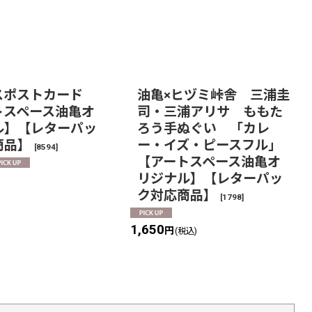
スポストカード
油亀×ヒヅミ峠舎 三浦圭
トスペース油亀オ
司・三浦アリサ ももた
ル】【レターパッ
ろう手ぬぐい 「カレ
商品】
ー・イズ・ピースフル」
[
8594
]
【アートスペース油亀オ
リジナル】【レターパッ
)
ク対応商品】
[
1798
]
1,650
円
(税込)