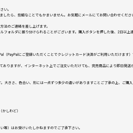
下さい。
いましたら、些細なことでもかまいません。お気軽にメールにてお問い合わせくださ
い方法のご連絡を差し上げます。
メールフォルダに振り分けられることがございます。購入ボタンを押した後、2日以
al（PayPalにご登録いただくことでクレジットカード決済がご利用いただけま
ておりますが、インターネット上でご注文いただけても、完売商品により即日発送
です。大きさ、色合い、形には一点ずつ多少の違いがありますことご了承の上、ご購
（かしわど）
ない等）はお受けいたしかねますのでご了承下さい。