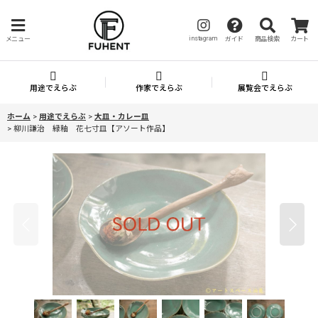
instagram
メニュー
ガイド
商品検索
カート
用途でえらぶ
作家でえらぶ
展覧会でえらぶ
ホーム
>
用途でえらぶ
>
大皿・カレー皿
>
柳川謙治 緑釉 花七寸皿【アソート作品】