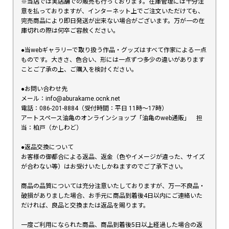
※当店では実店舗での販売も行っております。在庫管理には十分注
意を払っておりますが、インターネット上でご注文いただけても、
完売商品により即日発送が出来ない場合がございます。万が一の在
庫切れの際は何卒ご容赦ください。
●当webギャラリーで取り扱う作品・グッズはすべて作家による一点
ものです。大きさ、色合い、形には一点ずつ多少の違いがあります
ことご了承の上、ご購入を検討ください。
●お問い合わせ先
メール：info@aburakame.ocnk.net
電話：086-201-8884（受付時間：平日 11時〜17時）
アートスペース油亀のオンラインショップ「油亀のweb通販」 担
当：柏戸（かしわど）
●返品交換について
お客様の御都合による返品、返金（色やイメージが違った、サイズ
が合わない等）はお受けいたしかねますのでご了承下さい。
商品の品質については充分注意いたしておりますが、万一不良品・
破損がありました場合、お手元に商品到着後4日以内にご連絡いた
だければ、良品と交換または返品を賜ります。
一度ご利用になられた商品、商品到着後5日以上経過した場合の返