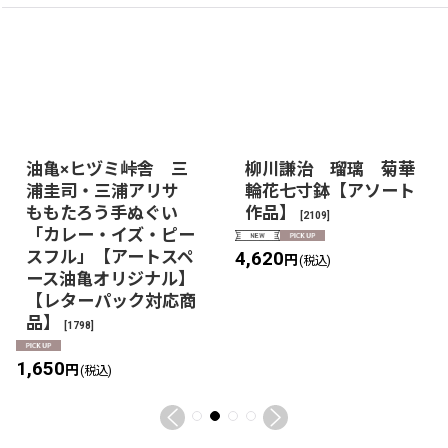
油亀×ヒヅミ峠舎 三
柳川謙治 瑠璃 菊華
浦圭司・三浦アリサ
輪花七寸鉢【アソート
ももたろう手ぬぐい
作品】
[
2109
]
「カレー・イズ・ピー
スフル」【アートスペ
4,620
円
(税込)
ース油亀オリジナル】
【レターパック対応商
品】
[
1798
]
1,650
円
(税込)