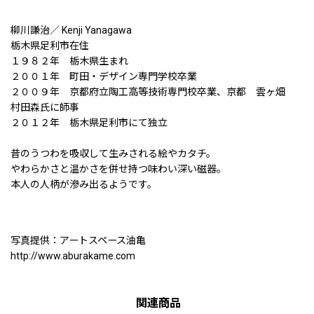
柳川謙治／ Kenji Yanagawa
栃木県足利市在住
１９８２年 栃木県生まれ
２００１年 町田・デザイン専門学校卒業
２００９年 京都府立陶工高等技術専門校卒業、京都 雲ヶ畑
村田森氏に師事
２０１２年 栃木県足利市にて独立
昔のうつわを吸収して生みされる絵やカタチ。
やわらかさと温かさを併せ持つ味わい深い磁器。
本人の人柄が滲み出るようです。
写真提供：アートスペース油亀
http://www.aburakame.com
関連商品