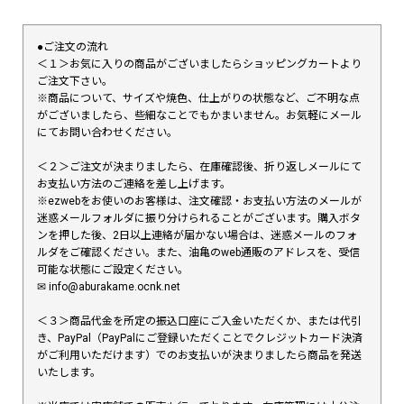
●ご注文の流れ
＜１＞お気に入りの商品がございましたらショッピングカートより
ご注文下さい。
※商品について、サイズや焼色、仕上がりの状態など、ご不明な点
がございましたら、些細なことでもかまいません。お気軽にメール
にてお問い合わせください。
＜２＞ご注文が決まりましたら、在庫確認後、折り返しメールにて
お支払い方法のご連絡を差し上げます。
※ezwebをお使いのお客様は、注文確認・お支払い方法のメールが
迷惑メールフォルダに振り分けられることがございます。購入ボタ
ンを押した後、2日以上連絡が届かない場合は、迷惑メールのフォ
ルダをご確認ください。また、油亀のweb通販のアドレスを、受信
可能な状態にご設定ください。
✉︎ info@aburakame.ocnk.net
＜３＞商品代金を所定の振込口座にご入金いただくか、または代引
き、PayPal（PayPalにご登録いただくことでクレジットカード決済
がご利用いただけます）でのお支払いが決まりましたら商品を発送
いたします。