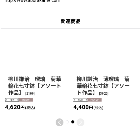
http://www.aburakame.com
関連商品
柳川謙治 瑠璃 菊華
柳川謙治 薄瑠璃 菊
輪花七寸鉢【アソート
華輪花七寸鉢【アソー
作品】
ト作品】
[
2109
]
[
3920
]
4,620
4,400
円
円
(税込)
(税込)