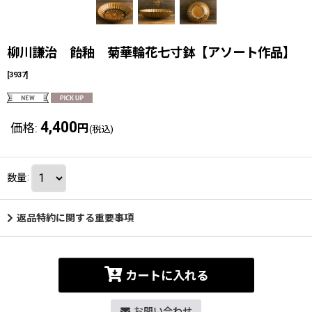
柳川謙治 飴釉 菊華輪花七寸鉢【アソート作品】
[
3937
]
4,400
価格
:
円
(税込)
数量
:
返品特約に関する重要事項
カートに入れる
お問い合わせ