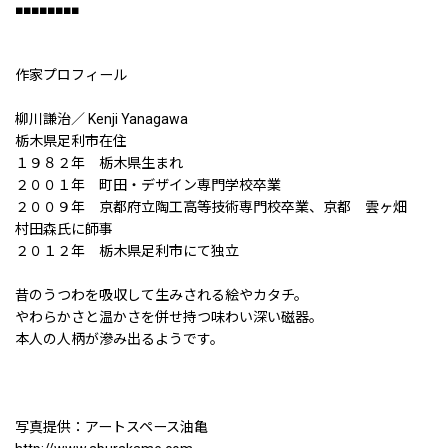
■■■■■■■■
作家プロフィール
柳川謙治／ Kenji Yanagawa
栃木県足利市在住
１９８２年 栃木県生まれ
２００１年 町田・デザイン専門学校卒業
２００９年 京都府立陶工高等技術専門校卒業、京都 雲ヶ畑
村田森氏に師事
２０１２年 栃木県足利市にて独立
昔のうつわを吸収して生みされる絵やカタチ。
やわらかさと温かさを併せ持つ味わい深い磁器。
本人の人柄が滲み出るようです。
写真提供：アートスペース油亀