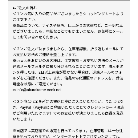
●ご注文の流れ
＜１＞お気に入りの商品がございましたらショッピングカートより
ご注文下さい。
※商品について、サイズや焼色、仕上がりの状態など、ご不明な点
がございましたら、些細なことでもかまいません。お気軽にメール
にてお問い合わせください。
＜２＞ご注文が決まりましたら、在庫確認後、折り返しメールにて
お支払い方法のご連絡を差し上げます。
※ezwebをお使いのお客様は、注文確認・お支払い方法のメールが
迷惑メールフォルダに振り分けられることがございます。購入ボタ
ンを押した後、2日以上連絡が届かない場合は、迷惑メールのフォ
ルダをご確認ください。また、油亀のweb通販のアドレスを、受信
可能な状態にご設定ください。
✉︎ info@aburakame.ocnk.net
＜３＞商品代金を所定の振込口座にご入金いただくか、または代引
き、PayPal（PayPalにご登録いただくことでクレジットカード決済
がご利用いただけます）でのお支払いが決まりましたら商品を発送
いたします。
※当店では実店舗での販売も行っております。在庫管理には十分注
意を払っておりますが、インターネット上でご注文いただけても、