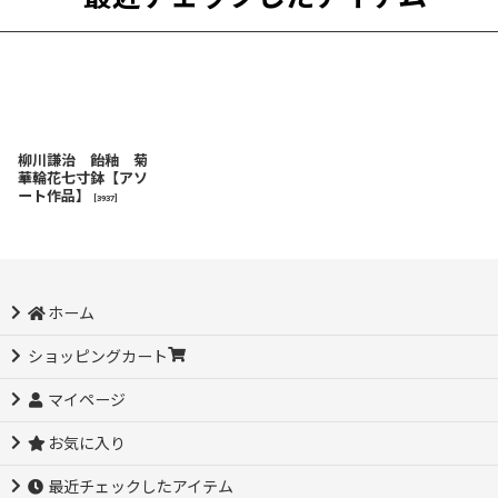
柳川謙治 飴釉 菊
華輪花七寸鉢【アソ
ート作品】
[
3937
]
ホーム
ショッピングカート
マイページ
お気に入り
最近チェックしたアイテム