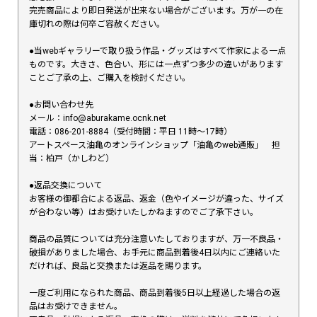
完売商品により即日発送が出来ない場合がございます。万が一の在
庫切れの際は何卒ご容赦ください。
●当webギャラリーで取り扱う作品・グッズはすべて作家による一点
ものです。大きさ、色合い、形には一点ずつ多少の違いがあります
ことご了承の上、ご購入を検討ください。
●お問い合わせ先
メール：info@aburakame.ocnk.net
電話：086-201-8884（受付時間：平日 11時〜17時）
アートスペース油亀のオンラインショップ「油亀のweb通販」 担
当：柏戸（かしわど）
●返品交換について
お客様の御都合による返品、返金（色やイメージが違った、サイズ
が合わない等）はお受けいたしかねますのでご了承下さい。
商品の品質については充分注意いたしておりますが、万一不良品・
破損がありました場合、お手元に商品到着後4日以内にご連絡いた
だければ、良品と交換または返品を賜ります。
一度ご利用になられた商品、商品到着後5日以上経過した場合の返
品はお受けできません。