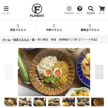
instagram
メニュー
ガイド
商品検索
カート
用途でえらぶ
作家でえらぶ
展覧会でえらぶ
ホーム
>
用途でえらぶ
>
鉢
>
柳川謙治 飴釉 菊華輪花七寸鉢【アソート作品】