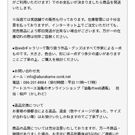
がご利用いただけます）でのお支払いが決まりましたら商品を発送
いたします。
※当店では実店舗での販売も行っております。在庫管理には十分注
意を払っておりますが、インターネット上でご注文いただけても、
完売商品により即日発送が出来ない場合がございます。万が一の在
庫切れの際は何卒ご容赦ください。
●当webギャラリーで取り扱う作品・グッズはすべて作家による一点
ものです。大きさ、色合い、形には一点ずつ多少の違いがあります
ことご了承の上、ご購入を検討ください。
●お問い合わせ先
メール：info@aburakame.ocnk.net
電話：086-201-8884（受付時間：平日 11時〜17時）
アートスペース油亀のオンラインショップ「油亀のweb通販」 担
当：柏戸（かしわど）
●返品交換について
お客様の御都合による返品、返金（色やイメージが違った、サイズ
が合わない等）はお受けいたしかねますのでご了承下さい。
商品の品質については充分注意いたしておりますが、万一不良品・
破損がありました場合、お手元に商品到着後4日以内にご連絡いた