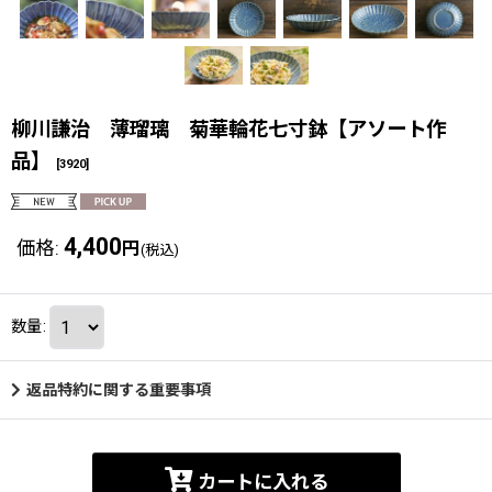
柳川謙治 薄瑠璃 菊華輪花七寸鉢【アソート作
品】
[
3920
]
4,400
価格
:
円
(税込)
数量
:
返品特約に関する重要事項
カートに入れる