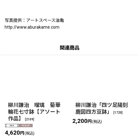
写真提供：アートスペース油亀
http://www.aburakame.com
関連商品
柳川謙治 瑠璃 菊華
柳川謙治「四ツ足陽刻
輪花七寸鉢【アソート
鹿図四方豆鉢」
[
1720
]
作品】
[
2109
]
2,200
円
(税込)
4,620
円
(税込)