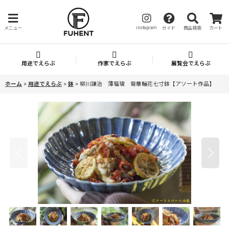
instagram
メニュー
ガイド
商品検索
カート
用途でえらぶ
作家でえらぶ
展覧会でえらぶ
ホーム
>
用途でえらぶ
>
鉢
>
柳川謙治 薄瑠璃 菊華輪花七寸鉢【アソート作品】