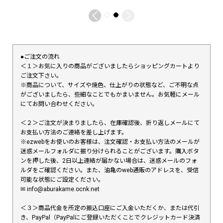
●ご注文の流れ
＜１＞お気に入りの商品がございましたらショッピングカートより
ご注文下さい。
※商品について、サイズや焼色、仕上がりの状態など、ご不明な点
がございましたら、些細なことでもかまいません。お気軽にメール
にてお問い合わせください。
＜２＞ご注文が決まりましたら、在庫確認後、折り返しメールにて
お支払い方法のご連絡を差し上げます。
※ezwebをお使いのお客様は、注文確認・お支払い方法のメールが
迷惑メールフォルダに振り分けられることがございます。購入ボタ
ンを押した後、2日以上連絡が届かない場合は、迷惑メールのフォ
ルダをご確認ください。また、油亀のweb通販のアドレスを、受信
可能な状態にご設定ください。
✉︎ info@aburakame.ocnk.net
＜３＞商品代金を所定の振込口座にご入金いただくか、または代引
き、PayPal（PayPalにご登録いただくことでクレジットカード決済