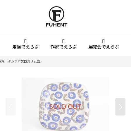
用途でえらぶ
作家でえらぶ
展覧会でえらぶ
色絵 タンポポ文四角リム皿」