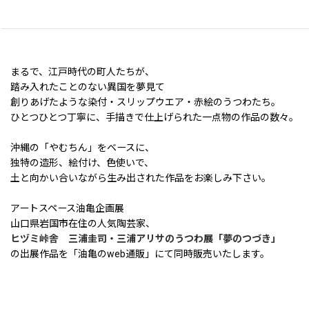
まるで、江戸時代の町人たちが、
踏み入れたことのない異国を夢見て
創りあげたような染付・スリップウエア・赤絵のうつわたち。
ひとつひとつ丁寧に、手描きで仕上げられた一点物の作品の数々。
沖縄の「やむちん」をベースに、
独特の造形、絵付け、色使いで、
土と向かい合いながら生み出された作品をお楽しみ下さい。
アートスペース油亀企画展
山口県岩国市在住の人気陶芸家、
ヒヅミ峠舎 三浦圭司・三浦アリサのうつわ展「夢のつづき」
の出展作品を「油亀のweb通販」にて同時販売いたします。