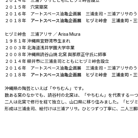
２０１４年 三浦アリサとともにヒヅミ峠舎設立
２０１５年 穴窯築窯
２０１６年 アートスペース油亀企画展 三浦圭司・三浦アリサのう
２０１８年
アートスペース油亀企画展 ヒヅミ峠舎 三浦圭司・三
ヒヅミ峠舎 三浦アリサ ／ Arisa Miura
１９８１年 沖縄県宜野湾市生まれ
２００３年 北海道浅井学園大学卒業
２００８年 沖縄県読谷山焼 北窯 與那原正守氏に師事
２０１４年 柳井市に三浦圭司とともにヒヅミ峠舎設立
２０１６年 アートスペース油亀企画展 三浦圭司・三浦アリサのう
２０１８年
アートスペース油亀企画展 ヒヅミ峠舎 三浦圭司・三
沖縄県の陶芸といえば「やちむん」です。
数ある窯のなかでも、読谷村の北窯は、「やちむん」を代表する一
二人は北窯で修行を経て独立し、山口県に移り住みました。「ヒヅ
形成は三浦圭司、絵付けは三浦アリサ。ひとつずつ丁寧に、二人三脚