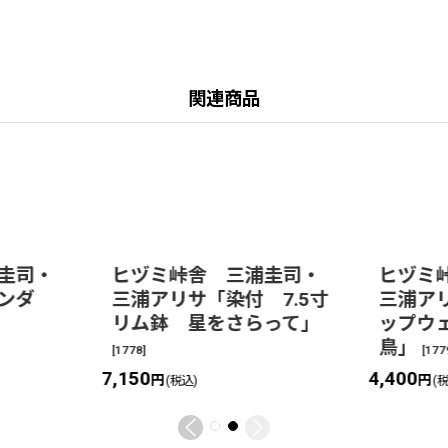
関連商品
圭司・
ヒヅミ峠舎 三浦圭司・
ヒヅミ
ランダ
三浦アリサ「染付 7.5寸
三浦ア
リム鉢 星をさらって」
ップウ
鳥」
[
1778
]
[
177
7,150
4,400
円
円
(税込)
(