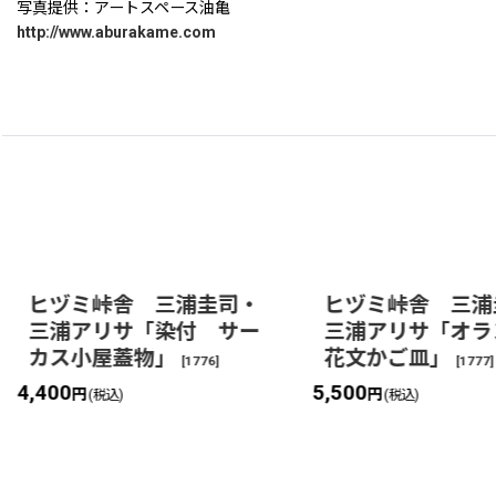
写真提供：アートスペース油亀
http://www.aburakame.com
ヒヅミ峠舎 三浦圭司・
ヒヅミ峠舎 三浦
三浦アリサ「染付 サー
三浦アリサ「オ
カス小屋蓋物」
花文かご皿」
[
1776
]
[
1777
]
4,400
5,500
円
円
(税込)
(税込)