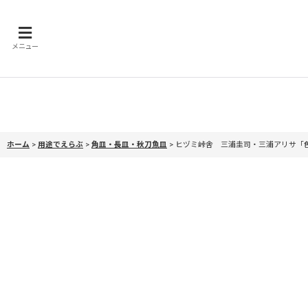
メニュー
ホーム
>
用途でえらぶ
>
角皿・長皿・秋刀魚皿
>
ヒヅミ峠舎 三浦圭司・三浦アリサ「