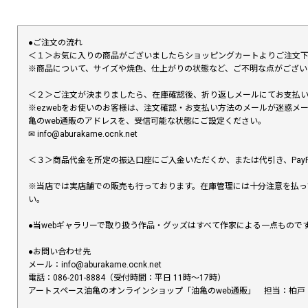
●ご注文の流れ
＜１＞お気に入りの商品がございましたらショッピングカートよりご注文
※商品について、サイズや焼色、仕上がりの状態など、ご不明な点がござ
＜２＞ご注文が決まりましたら、在庫確認後、折り返しメールにてお支払
※ezwebをお使いのお客様は、注文確認・お支払い方法のメールが迷惑
亀のweb通販のアドレスを、受信可能な状態にご設定ください。
✉︎ info@aburakame.ocnk.net
＜３＞商品代金を所定の振込口座にご入金いただくか、または代引き、PayP
※当店では実店舗での販売も行っております。在庫管理には十分注意を払っ
い。
●当webギャラリーで取り扱う作品・グッズはすべて作家による一点もの
●お問い合わせ先
メール：info@aburakame.ocnk.net
電話：086-201-8884（受付時間：平日 11時〜17時）
アートスペース油亀のオンラインショップ「油亀のweb通販」 担当：柏戸