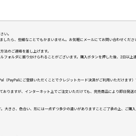
下さい。
いましたら、些細なことでもかまいません。お気軽にメールにてお問い合わせくださ
い方法のご連絡を差し上げます。
メールフォルダに振り分けられることがございます。購入ボタンを押した後、2日以
al（PayPalにご登録いただくことでクレジットカード決済がご利用いただけま
ておりますが、インターネット上でご注文いただけても、完売商品により即日発送
です。大きさ、色合い、形には一点ずつ多少の違いがありますことご了承の上、ご購