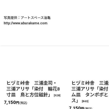
写真提供：アートスペース油亀
http://www.aburakame.com
ヒヅミ峠舎 三浦圭司・
ヒヅミ峠舎 三浦
三浦アリサ「染付 輪花8
三浦アリサ「染付
寸皿 鳥と方位磁針」
ム皿 タンポポと
[
928
]
ス」
[
840
]
7,150
円
(税込)
7,150
円
(税込)