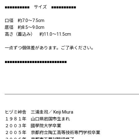
■■■■■■■■■■ サイズ ■■■■■■■■■■
口径 約7.0〜7.5cm
底径 約8.5〜9.0cm
高さ（蓋込み） 約11.0〜11.5cm
一点ずつ個体差があります。ご了承ください。
■■■■■■■■■■■■■■■■■■■■■■■■■
ヒヅミ峠舎 三浦圭司／ Keiji Miura
１９８１年 山口県岩国市生まれ
２００３年 國學院大学卒業
２００５年 京都府立陶工高等技術専門学校卒業