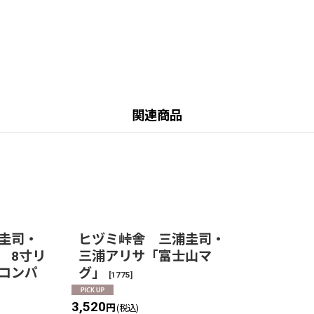
関連商品
圭司・
ヒヅミ峠舎 三浦圭司・
 8寸リ
三浦アリサ「富士山マ
コンパ
グ」
[
1775
]
3,520
円
(税込)