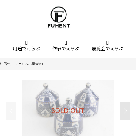
用途でえらぶ
作家でえらぶ
展覧会でえらぶ
サ「染付 サーカス小屋蓋物」