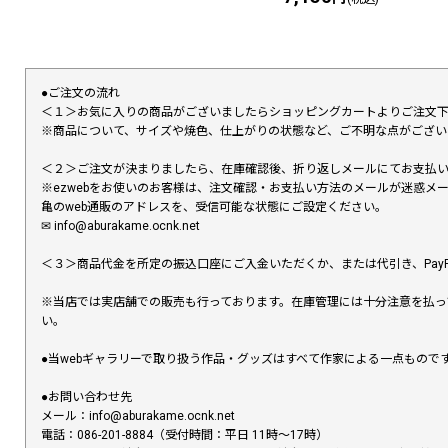
●ご注文の流れ
＜１＞お気に入りの商品がございましたらショッピングカートよりご注文
※商品について、サイズや焼色、仕上がりの状態など、ご不明な点がござ
＜２＞ご注文が決まりましたら、在庫確認後、折り返しメールにてお支払
※ezwebをお使いのお客様は、注文確認・お支払い方法のメールが迷惑
亀のweb通販のアドレスを、受信可能な状態にご設定ください。
✉︎ info@aburakame.ocnk.net
＜３＞商品代金を所定の振込口座にご入金いただくか、または代引き、PayP
※当店では実店舗での販売も行っております。在庫管理には十分注意を払っ
い。
●当webギャラリーで取り扱う作品・グッズはすべて作家による一点もの
●お問い合わせ先
メール：info@aburakame.ocnk.net
電話：086-201-8884（受付時間：平日 11時〜17時）