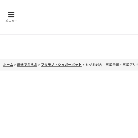
メニュー
ホーム
>
用途でえらぶ
>
フタモノ・シュガーポット
>
ヒヅミ峠舎 三浦圭司・三浦アリ