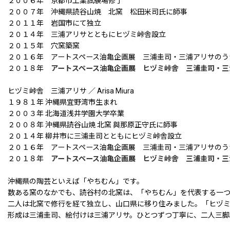
２００６年 京都市工業試験場修了
２００７年 沖縄県読谷山焼 北窯 松田米司氏に師事
２０１１年 岩国市にて独立
２０１４年 三浦アリサとともにヒヅミ峠舎設立
２０１５年 穴窯築窯
２０１６年 アートスペース油亀企画展 三浦圭司・三浦アリサのう
２０１８年
アートスペース油亀企画展 ヒヅミ峠舎 三浦圭司・三
ヒヅミ峠舎 三浦アリサ ／ Arisa Miura
１９８１年 沖縄県宜野湾市生まれ
２００３年 北海道浅井学園大学卒業
２００８年 沖縄県読谷山焼 北窯 與那原正守氏に師事
２０１４年 柳井市に三浦圭司とともにヒヅミ峠舎設立
２０１６年 アートスペース油亀企画展 三浦圭司・三浦アリサのう
２０１８年
アートスペース油亀企画展 ヒヅミ峠舎 三浦圭司・三
沖縄県の陶芸といえば「やちむん」です。
数ある窯のなかでも、読谷村の北窯は、「やちむん」を代表する一
二人は北窯で修行を経て独立し、山口県に移り住みました。「ヒヅ
形成は三浦圭司、絵付けは三浦アリサ。ひとつずつ丁寧に、二人三脚