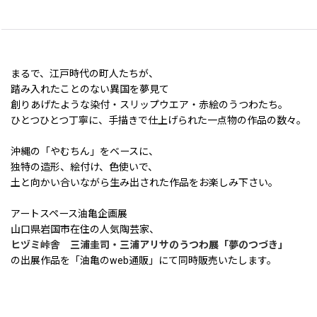
まるで、江戸時代の町人たちが、
踏み入れたことのない異国を夢見て
創りあげたような染付・スリップウエア・赤絵のうつわたち。
ひとつひとつ丁寧に、手描きで仕上げられた一点物の作品の数々。
沖縄の「やむちん」をベースに、
独特の造形、絵付け、色使いで、
土と向かい合いながら生み出された作品をお楽しみ下さい。
アートスペース油亀企画展
山口県岩国市在住の人気陶芸家、
ヒヅミ峠舎 三浦圭司・三浦アリサのうつわ展「夢のつづき」
の出展作品を「油亀のweb通販」にて同時販売いたします。