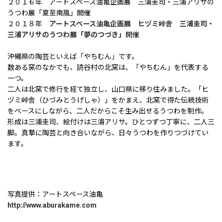
２０１６年 アートスペース油亀企画展 三浦圭司・三浦アリサの
うつわ展「夏至南風」開催
２０１８年
アートスペース油亀企画展 ヒヅミ峠舎 三浦圭司・
三浦アリサのうつわ展「夢のつづき」
開催
沖縄県の陶芸といえば「やちむん」です。
数ある窯のなかでも、読谷村の北窯は、「やちむん」を代表する
一つ。
二人は北窯で修行を経て独立し、山口県に移り住みました。「ヒ
ヅミ峠舎（ひづみとうげしゃ）」をかまえ、北窯で得た伝統技術
をベースにしながら、二人だからこそ生み出せるうつわを制作。
形成は三浦圭司、絵付けは三浦アリサ。ひとつずつ丁寧に、二人三
脚。真摯に陶芸と向き合いながら、日々うつわを作りつづけてい
ます。
写真提供：アートスペース油亀
http://www.aburakame.com