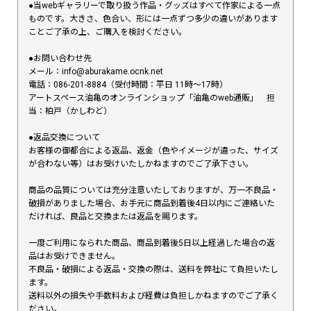
●当webギャラリーで取り扱う作品・グッズはすべて作家による一点
ものです。大きさ、色合い、形には一点ずつ多少の違いがあります
ことご了承の上、ご購入を検討ください。
●お問い合わせ先
メール：info@aburakame.ocnk.net
電話：086-201-8884（受付時間：平日 11時〜17時）
アートスペース油亀のオンラインショップ「油亀のweb通販」 担
当：柏戸（かしわど）
●返品交換について
お客様の御都合による返品、返金（色やイメージが違った、サイズ
が合わない等）はお受けいたしかねますのでご了承下さい。
商品の品質については充分注意いたしておりますが、万一不良品・
破損がありました場合、お手元に商品到着後4日以内にご連絡いた
だければ、良品と交換または返品を賜ります。
一度ご利用になられた商品、商品到着後5日以上経過した場合の返
品はお受けできません。
不良品・破損による返品・交換の際は、送料を弊社にて負担いたし
ます。
送料以外の損失や手数料および経費は負担しかねますのでご了承く
ださい。