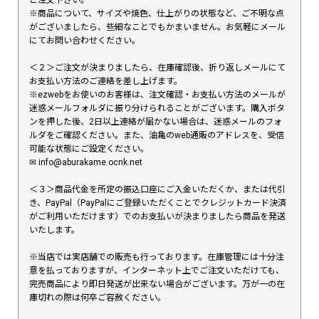
※商品について、サイズや焼色、仕上がりの状態など、ご不明な点
がございましたら、些細なことでもかまいません。お気軽にメール
にてお問い合わせください。
＜２＞ご注文が決まりましたら、在庫確認後、折り返しメールにて
お支払い方法のご連絡を差し上げます。
※ezwebをお使いのお客様は、注文確認・お支払い方法のメールが
迷惑メールフォルダに振り分けられることがございます。購入ボタ
ンを押した後、2日以上連絡が届かない場合は、迷惑メールのフォ
ルダをご確認ください。また、油亀のweb通販のアドレスを、受信
可能な状態にご設定ください。
✉︎ info@aburakame.ocnk.net
＜３＞商品代金を所定の振込口座にご入金いただくか、または代引
き、PayPal（PayPalにご登録いただくことでクレジットカード決済
がご利用いただけます）でのお支払いが決まりましたら商品を発送
いたします。
※当店では実店舗での販売も行っております。在庫管理には十分注
意を払っておりますが、インターネット上でご注文いただけても、
完売商品により即日発送が出来ない場合がございます。万が一の在
庫切れの際は何卒ご容赦ください。