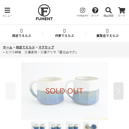
instagram
メニュー
ガイド
商品検索
カート
用途でえらぶ
作家でえらぶ
展覧会でえらぶ
ホーム
>
用途でえらぶ
>
マグカップ
>
ヒヅミ峠舎 三浦圭司・三浦アリサ「富士山マグ」