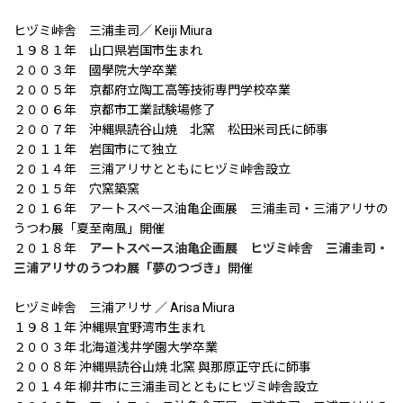
ヒヅミ峠舎 三浦圭司／ Keiji Miura
１９８１年 山口県岩国市生まれ
２００３年 國學院大学卒業
２００５年 京都府立陶工高等技術専門学校卒業
２００６年 京都市工業試験場修了
２００７年 沖縄県読谷山焼 北窯 松田米司氏に師事
２０１１年 岩国市にて独立
２０１４年 三浦アリサとともにヒヅミ峠舎設立
２０１５年 穴窯築窯
２０１６年 アートスペース油亀企画展 三浦圭司・三浦アリサの
うつわ展「夏至南風」開催
２０１８年
アートスペース油亀企画展 ヒヅミ峠舎 三浦圭司・
三浦アリサのうつわ展「夢のつづき」
開催
ヒヅミ峠舎 三浦アリサ ／ Arisa Miura
１９８１年 沖縄県宜野湾市生まれ
２００３年 北海道浅井学園大学卒業
２００８年 沖縄県読谷山焼 北窯 與那原正守氏に師事
２０１４年 柳井市に三浦圭司とともにヒヅミ峠舎設立