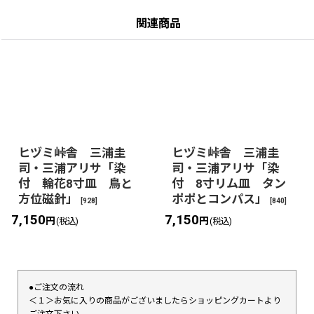
関連商品
ヒヅミ峠舎 三浦圭
ヒヅミ峠舎 三浦圭
司・三浦アリサ「染
司・三浦アリサ「染
付 輪花8寸皿 鳥と
付 8寸リム皿 タン
方位磁針」
ポポとコンパス」
[
928
]
[
840
]
7,150
7,150
円
円
(税込)
(税込)
●ご注文の流れ
＜１＞お気に入りの商品がございましたらショッピングカートより
ご注文下さい。