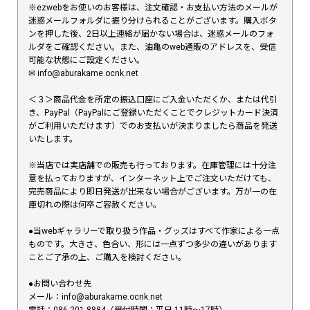
※ezwebをお使いのお客様は、注文確認・お支払い方法のメールが
迷惑メールフォルダに振り分けられることがございます。購入ボタ
ンを押した後、2日以上連絡が届かない場合は、迷惑メールのフォ
ルダをご確認ください。また、油亀のweb通販のアドレスを、受信
可能な状態にご設定ください。
✉︎ info@aburakame.ocnk.net
＜３＞商品代金を所定の振込口座にご入金いただくか、または代引
き、PayPal（PayPalにご登録いただくことでクレジットカード決済
がご利用いただけます）でのお支払いが決まりましたら商品を発送
いたします。
※当店では実店舗での販売も行っております。在庫管理には十分注
意を払っておりますが、インターネット上でご注文いただけても、
完売商品により即日発送が出来ない場合がございます。万が一の在
庫切れの際は何卒ご容赦ください。
●当webギャラリーで取り扱う作品・グッズはすべて作家による一点
ものです。大きさ、色合い、形には一点ずつ多少の違いがあります
ことご了承の上、ご購入を検討ください。
●お問い合わせ先
メール：info@aburakame.ocnk.net
電話：086-201-8884（受付時間：平日 11時〜17時）