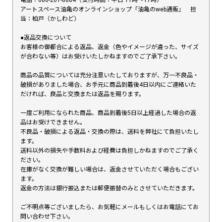
アートスペース油亀のオンラインショップ「油亀のweb通販」 担
当：柏戸（かしわど）
●返品交換について
お客様の御都合による返品、返金（色やイメージが違った、サイズ
が合わない等）はお受けいたしかねますのでご了承下さい。
商品の品質については充分注意いたしておりますが、万一不良品・
破損がありました場合、お手元に商品到着後4日以内にご連絡いた
だければ、良品と交換または返品を賜ります。
一度ご利用になられた商品、商品到着後5日以上経過した場合の返
品はお受けできません。
不良品・破損による返品・交換の際は、送料を弊社にて負担いたし
ます。
送料以外の損失や手数料および経費は負担しかねますのでご了承く
ださい。
在庫がなく交換が難しい場合は、返金させていただく場合もござい
ます。
返金の方法は銀行振込または郵便振替のみとさせていただきます。
ご不明点等ございましたら、お気軽にメールもしくはお電話にてお
問い合わせ下さい。