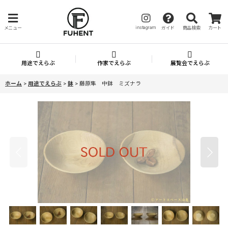
instagram
メニュー
ガイド
商品検索
カート
用途でえらぶ
作家でえらぶ
展覧会でえらぶ
ホーム
>
用途でえらぶ
>
鉢
>
藤原隼 中鉢 ミズナラ