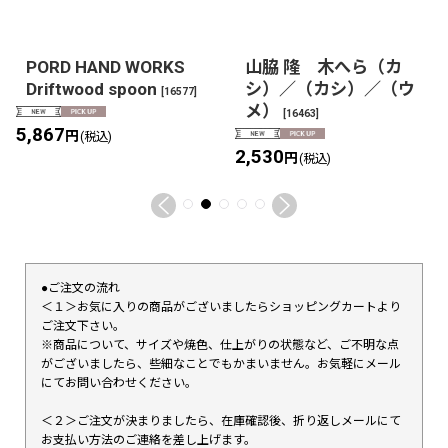
PORD HAND WORKS
山脇 隆 木へら（カ
Driftwood spoon
シ）／（カシ）／（ウ
[
16577
]
メ）
[
16463
]
5,867
円
(税込)
2,530
円
(税込)
●ご注文の流れ
＜１＞お気に入りの商品がございましたらショッピングカートより
ご注文下さい。
※商品について、サイズや焼色、仕上がりの状態など、ご不明な点
がございましたら、些細なことでもかまいません。お気軽にメール
にてお問い合わせください。
＜２＞ご注文が決まりましたら、在庫確認後、折り返しメールにて
お支払い方法のご連絡を差し上げます。