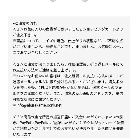
●ご注文の流れ
＜１＞お気に入りの商品がございましたらショッピングカートより
ご注文下さい。
※商品について、サイズや焼色、仕上がりの状態など、ご不明な点
がございましたら、些細なことでもかまいません。お気軽にメール
にてお問い合わせください。
＜２＞ご注文が決まりましたら、在庫確認後、折り返しメールにて
お支払い方法のご連絡を差し上げます。
※ezwebをお使いのお客様は、注文確認・お支払い方法のメールが
迷惑メールフォルダに振り分けられることがございます。購入ボタ
ンを押した後、2日以上連絡が届かない場合は、迷惑メールのフォ
ルダをご確認ください。また、油亀のweb通販のアドレスを、受信
可能な状態にご設定ください。
✉︎ info@aburakame.ocnk.net
＜３＞商品代金を所定の振込口座にご入金いただくか、または代引
き、PayPal（PayPalにご登録いただくことでクレジットカード決済
がご利用いただけます）でのお支払いが決まりましたら商品を発送
いたします。