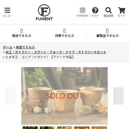
instagram
メニュー
ガイド
商品検索
カート
用途でえらぶ
作家でえらぶ
展覧会でえらぶ
ホーム
>
用途でえらぶ
>
木工・カトラリー・スプーン・フォーク・ナイフ・カトラリースタンド
>
たま木工 コップ（イタジイ）【アソート作品】