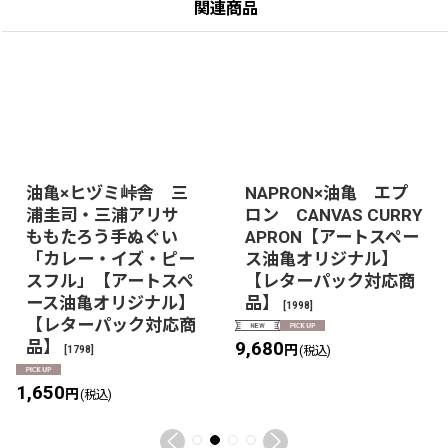
関連商品
油亀×ヒヅミ峠舎 三
NAPRON×油亀 エプ
浦圭司・三浦アリサ
ロン CANVAS CURRY
ももたろう手ぬぐい
APRON【アートスペー
「カレー・イズ・ピー
ス油亀オリジナル】
スフル」【アートスペ
【レターパック対応商
ース油亀オリジナル】
品】
[
1998
]
【レターパック対応商
品】
9,680
円
[
1798
]
(税込)
1,650
円
(税込)