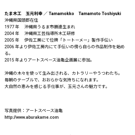
たま木工 玉元利幸 ／ Tamamokko Tamamoto Toshiyuki
沖縄県国頭郡在住
1977 年 沖縄県うるま市勝連生まれ
2004 年 沖縄県工芸指導所木工研修
2005 年 伊佐工房にて位牌「トートーメー」製作手伝い
2006 年より伊佐工房内にて手伝いの傍ら自らの作品制作を始め
る。
2015 年よりアートスペース油亀企画展に参加。
沖縄の木々を使って生み出される、カトラリーやうつわたち。
毎朝のテーブルで、おおらかな気持ちになれます。
大自然の恵みを感じる手仕事が、玉元さんの魅力です。
写真提供：アートスペース油亀
http://www.aburakame.com