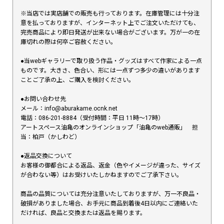
※当店では実店舗での販売も行っております。在庫管理には十分注
意を払っておりますが、インターネット上でご注文いただけても、
完売商品により即日発送が出来ない場合がございます。万が一の在
庫切れの際は何卒ご容赦ください。
●当webギャラリーで取り扱う作品・グッズはすべて作家による一点
ものです。大きさ、色合い、形には一点ずつ多少の違いがあります
ことご了承の上、ご購入を検討ください。
●お問い合わせ先
メール：info@aburakame.ocnk.net
電話：086-201-8884（受付時間：平日 11時〜17時）
アートスペース油亀のオンラインショップ「油亀のweb通販」 担
当：柏戸（かしわど）
●返品交換について
お客様の御都合による返品、返金（色やイメージが違った、サイズ
が合わない等）はお受けいたしかねますのでご了承下さい。
商品の品質については充分注意いたしておりますが、万一不良品・
破損がありました場合、お手元に商品到着後4日以内にご連絡いた
だければ、良品と交換または返品を賜ります。