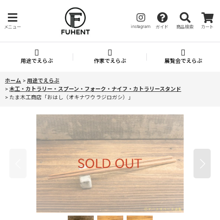
instagram
メニュー
ガイド
商品検索
カート
用途でえらぶ
作家でえらぶ
展覧会でえらぶ
ホーム
>
用途でえらぶ
>
木工・カトラリー・スプーン・フォーク・ナイフ・カトラリースタンド
>
たま木工商店「おはし（オキナワウラジロガシ）」