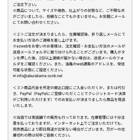
ご注文下さい。
※商品について、サイズや焼色、仕上がりの状態など、ご不明な点
がございましたら、些細なことでもかまいません。お気軽にメール
にてお問い合わせください。
＜２＞ご注文が決まりましたら、在庫確認後、折り返しメールにて
お支払い方法のご連絡を差し上げます。
※ezwebをお使いのお客様は、注文確認・お支払い方法のメールが
迷惑メールフォルダに振り分けられることがございます。購入ボタ
ンを押した後、2日以上連絡が届かない場合は、迷惑メールのフォ
ルダをご確認ください。また、油亀のweb通販のアドレスを、受信
可能な状態にご設定ください。
✉︎ info@aburakame.ocnk.net
＜３＞商品代金を所定の振込口座にご入金いただくか、または代引
き、PayPal（PayPalにご登録いただくことでクレジットカード決済
がご利用いただけます）でのお支払いが決まりましたら商品を発送
いたします。
※当店では実店舗での販売も行っております。在庫管理には十分注
意を払っておりますが、インターネット上でご注文いただけても、
完売商品により即日発送が出来ない場合がございます。万が一の在
庫切れの際は何卒ご容赦ください。