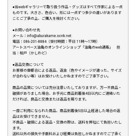
●当webギャラリーで取り扱う作品・グッズはすべて作家による一点
ものです。大きさ、色合い、形には一点ずつ多少の違いがあります
ことご了承の上、ご購入を検討ください。
●お問い合わせ先
メール：info@aburakame.ocnk.net
電話：086-201-8884（受付時間：平日 11時〜17時）
アートスペース油亀のオンラインショップ「油亀のweb通販」 担
当：柏戸（かしわど）
●返品交換について
お客様の御都合による返品、返金（色やイメージが違った、サイズ
が合わない等）はお受けいたしかねますのでご了承下さい。
商品の品質については充分注意いたしておりますが、万一不良品・
破損がありました場合、お手元に商品到着後4日以内にご連絡いた
だければ、良品と交換または返品を賜ります。
一度ご利用になられた商品、商品到着後5日以上経過した場合の返
品はお受けできません。
不良品・破損による返品・交換の際は、送料を弊社にて負担いたし
ます。
送料以外の損失や手数料および経費は負担しかねますのでご了承く