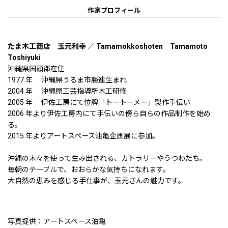
作家プロフィール
たま木工商店 玉元利幸 ／ Tamamokkoshoten Tamamoto
Toshiyuki
沖縄県国頭郡在住
1977 年 沖縄県うるま市勝連生まれ
2004 年 沖縄県工芸指導所木工研修
2005 年 伊佐工房にて位牌「トートーメー」製作手伝い
2006 年より伊佐工房内にて手伝いの傍ら自らの作品制作を始め
る。
2015 年よりアートスペース油亀企画展に参加。
沖縄の木々を使って生み出される、カトラリーやうつわたち。
毎朝のテーブルで、おおらかな気持ちになれます。
大自然の恵みを感じる手仕事が、玉元さんの魅力です。
写真提供：アートスペース油亀