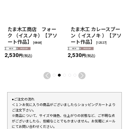
たま木工商店 フォー
たま木工 カレースプー
ク （イスノキ）【アソ
ン（ イスノキ ）【アソ
ート作品】
ート作品】
[
4868
]
[
12527
]
2,530
2,530
円
円
(税込)
(税込)
●ご注文の流れ
＜１＞お気に入りの商品がございましたらショッピングカートより
ご注文下さい。
※商品について、サイズや焼色、仕上がりの状態など、ご不明な点
がございましたら、些細なことでもかまいません。お気軽にメール
にてお問い合わせください。