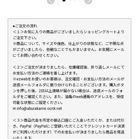
●ご注文の流れ
＜１＞お気に入りの商品がございましたらショッピングカートより
ご注文下さい。
※商品について、サイズや焼色、仕上がりの状態など、ご不明な点
がございましたら、些細なことでもかまいません。お気軽にメール
にてお問い合わせください。
＜２＞ご注文が決まりましたら、在庫確認後、折り返しメールにて
お支払い方法のご連絡を差し上げます。
※ezwebをお使いのお客様は、注文確認・お支払い方法のメールが
迷惑メールフォルダに振り分けられることがございます。購入ボタ
ンを押した後、2日以上連絡が届かない場合は、迷惑メールのフォ
ルダをご確認ください。また、油亀のweb通販のアドレスを、受信
可能な状態にご設定ください。
✉︎ info@aburakame.ocnk.net
＜３＞商品代金を所定の振込口座にご入金いただくか、または代引
き、PayPal（PayPalにご登録いただくことでクレジットカード決済
がご利用いただけます）でのお支払いが決まりましたら商品を発送
いたします。