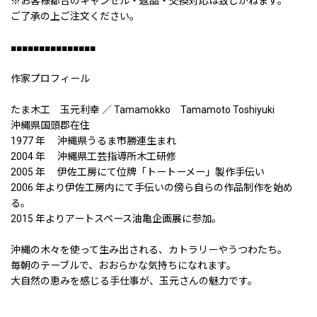
※お客様都合のキャンセル・返品・交換対応は致しかねます。
ご了承の上ご注文ください。
■■■■■■■■■■■■■■■
作家プロフィール
たま木工 玉元利幸 ／ Tamamokko Tamamoto Toshiyuki
沖縄県国頭郡在住
1977 年 沖縄県うるま市勝連生まれ
2004 年 沖縄県工芸指導所木工研修
2005 年 伊佐工房にて位牌「トートーメー」製作手伝い
2006 年より伊佐工房内にて手伝いの傍ら自らの作品制作を始め
る。
2015 年よりアートスペース油亀企画展に参加。
沖縄の木々を使って生み出される、カトラリーやうつわたち。
毎朝のテーブルで、おおらかな気持ちになれます。
大自然の恵みを感じる手仕事が、玉元さんの魅力です。