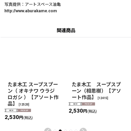
写真提供：アートスペース油亀
http://www.aburakame.com
関連商品
たま木工 スープスプー
たま木工 スープスプ
ン（ オキナワ ウラジ
ーン（相思樹）【アソ
ロガシ ）【アソート作
ート作品】
[
12415
]
品】
[
12520
]
2,530
円
(税込)
2,530
円
(税込)