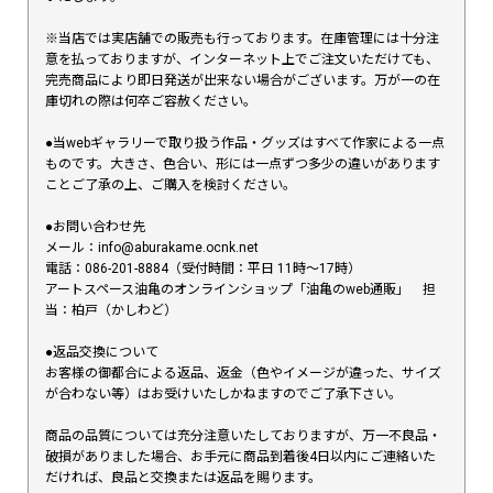
※当店では実店舗での販売も行っております。在庫管理には十分注
意を払っておりますが、インターネット上でご注文いただけても、
完売商品により即日発送が出来ない場合がございます。万が一の在
庫切れの際は何卒ご容赦ください。
●当webギャラリーで取り扱う作品・グッズはすべて作家による一点
ものです。大きさ、色合い、形には一点ずつ多少の違いがあります
ことご了承の上、ご購入を検討ください。
●お問い合わせ先
メール：info@aburakame.ocnk.net
電話：086-201-8884（受付時間：平日 11時〜17時）
アートスペース油亀のオンラインショップ「油亀のweb通販」 担
当：柏戸（かしわど）
●返品交換について
お客様の御都合による返品、返金（色やイメージが違った、サイズ
が合わない等）はお受けいたしかねますのでご了承下さい。
商品の品質については充分注意いたしておりますが、万一不良品・
破損がありました場合、お手元に商品到着後4日以内にご連絡いた
だければ、良品と交換または返品を賜ります。