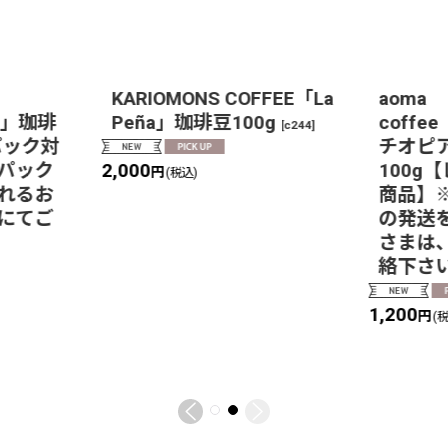
KARIOMONS COFFEE「La
aoma
pa」珈琲
Peña」珈琲豆100g
coffe
[
c244
]
パック対
チオピ
パック
100g
2,000
円
(税込)
れるお
商品】
にてご
の発送
さまは
絡下さ
1,200
円
(