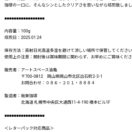
珈琲の一口に、そんなシンとしたクリアさを思いながら焙煎致しま
■■■■■■■■■■■■■■■■■
内容量：100g
焙煎日：2025.01.24
保存方法：直射日光高温多湿を避けて涼しい場所で保管してくださ
使用上の注意：開封後は賞味期限に関わらず、お早めにご賞味くだ
販売者︰アートスペース油亀
〒700-0812 岡山県岡山市北区出石町2-3-1
お問合わせ︰０８６・２０１・８８８４
製造者：板東珈琲
北海道 札幌市中央区大通西11-4-190 橋本ビル1F
■■■■■■■■■■■■■■■■■
＜レターパック対応商品＞