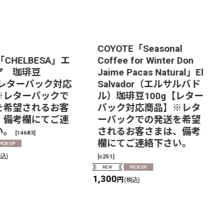
COYOTE「Seasonal
e「CHELBESA」エ
Coffee for Winter Don
ア 珈琲豆
Jaime Pacas Natural」El
【レターパック対応
Salvador（エルサルバド
※レターパックで
ル）珈琲豆100g【レター
を希望されるお客
パック対応商品】※レタ
、備考欄にてご連
ーパックでの発送を希望
い。
されるお客さまは、備考
[
14683
]
欄にてご連絡下さい。
[
c251
]
税込)
1,300
円
(税込)