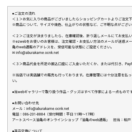
●ご注文の流れ
＜１＞お気に入りの商品がございましたらショッピングカートよりご注文
※商品について、サイズや焼色、仕上がりの状態など、ご不明な点がござ
＜２＞ご注文が決まりましたら、在庫確認後、折り返しメールにてお支払
※ezwebをお使いのお客様は、注文確認・お支払い方法のメールが迷惑
亀のweb通販のアドレスを、受信可能な状態にご設定ください。
✉︎ info@aburakame.ocnk.net
＜３＞商品代金を所定の振込口座にご入金いただくか、または代引き、PayP
※当店では実店舗での販売も行っております。在庫管理には十分注意を払っ
い。
●当webギャラリーで取り扱う作品・グッズはすべて作家による一点もの
●お問い合わせ先
メール：info@aburakame.ocnk.net
電話：086-201-8884（受付時間：平日 11時〜17時）
アートスペース油亀のオンラインショップ「油亀のweb通販」 担当：柏戸
●返品交換について