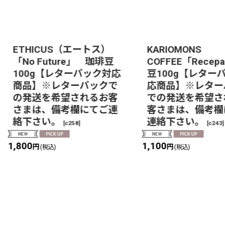
ETHICUS（エートス）
KARIOMONS
「No Future」 珈琲豆
COFFEE「Rece
100g【レターパック対応
豆100g【レター
商品】※レターパックで
応商品】※レター
の発送を希望されるお客
での発送を希望さ
さまは、備考欄にてご連
客さまは、備考欄
絡下さい。
連絡下さい。
[
c258
]
[
c243
]
1,800
1,100
円
円
(税込)
(税込)