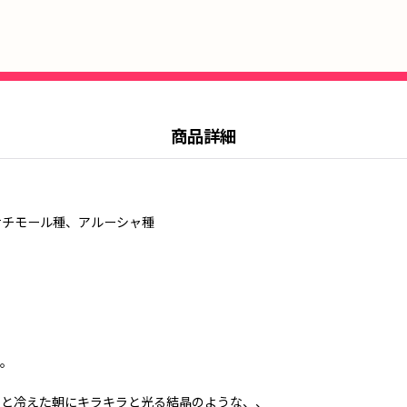
商品詳細
サチモール種、アルーシャ種
す。
ンと冷えた朝にキラキラと光る結晶のような、、