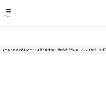
メニュー
ホーム
>
用途で選ぶ:フード・お茶・食材etc
>
板東珈琲「雪の華 ブレンド珈琲」珈琲豆