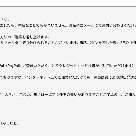
下さい。
いましたら、些細なことでもかまいません。お気軽にメールにてお問い合わせくださ
い方法のご連絡を差し上げます。
メールフォルダに振り分けられることがございます。購入ボタンを押した後、2日以
al（PayPalにご登録いただくことでクレジットカード決済がご利用いただけま
ておりますが、インターネット上でご注文いただけても、完売商品により即日発送
です。大きさ、色合い、形には一点ずつ多少の違いがありますことご了承の上、ご購
（かしわど）