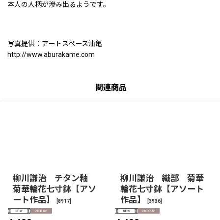
本人の人柄が滲み出るようです。
写真提供：アートスペース油亀
http://www.aburakame.com
関連商品
柳川謙治 チタン釉
柳川謙治 織部 菊華
菊華輪花七寸鉢【アソ
輪花七寸鉢【アソート
ート作品】
作品】
[
8917
]
[
3936
]