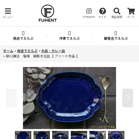
instagram
メニュー
ガイド
商品検索
カート
用途でえらぶ
作家でえらぶ
展覧会でえらぶ
ホーム
>
用途でえらぶ
>
大皿・カレー皿
>
柳川謙治 瑠璃 線彫木瓜皿【 アソート作品 】