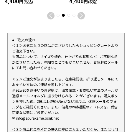
4,400
4,400
円
円
(税込)
(税込)
●ご注文の流れ
＜１＞お気に入りの商品がございましたらショッピングカートより
ご注文下さい。
※商品について、サイズや焼色、仕上がりの状態など、ご不明な点
がございましたら、些細なことでもかまいません。お気軽にメール
にてお問い合わせください。
＜２＞ご注文が決まりましたら、在庫確認後、折り返しメールにて
お支払い方法のご連絡を差し上げます。
※ezwebをお使いのお客様は、注文確認・お支払い方法のメールが
迷惑メールフォルダに振り分けられることがございます。購入ボタ
ンを押した後、2日以上連絡が届かない場合は、迷惑メールのフォ
ルダをご確認ください。また、油亀のweb通販のアドレスを、受信
可能な状態にご設定ください。
✉︎ info@aburakame.ocnk.net
＜３＞商品代金を所定の振込口座にご入金いただくか、または代引