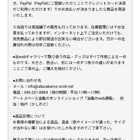
き、PayPal（PayPalにご登録いただくことでクレジットカード決済
がご利用いただけます）でのお支払いが決まりましたら商品を発送
いたします。
※当店では実店舗での販売も行っております。在庫管理には十分注
意を払っておりますが、インターネット上でご注文いただけても、
完売商品により即日発送が出来ない場合がございます。万が一の在
庫切れの際は何卒ご容赦ください。
●当webギャラリーで取り扱う作品・グッズはすべて作家による一点
ものです。大きさ、色合い、形には一点ずつ多少の違いがあります
ことご了承の上、ご購入を検討ください。
●お問い合わせ先
メール：info@aburakame.ocnk.net
電話：086-201-8884（受付時間：平日 11時〜17時）
アートスペース油亀のオンラインショップ「油亀のweb通販」 担
当：柏戸（かしわど）
●返品交換について
お客様の御都合による返品、返金（色やイメージが違った、サイズ
が合わない等）はお受けいたしかねますのでご了承下さい。
商品の品質については充分注意いたしておりますが、万一不良品・