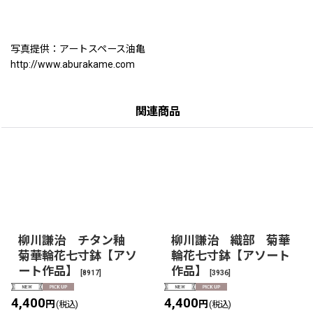
写真提供：アートスペース油亀
http://www.aburakame.com
関連商品
柳川謙治 チタン釉
柳川謙治 織部 菊華
菊華輪花七寸鉢【アソ
輪花七寸鉢【アソート
ート作品】
作品】
[
8917
]
[
3936
]
4,400
4,400
円
円
(税込)
(税込)