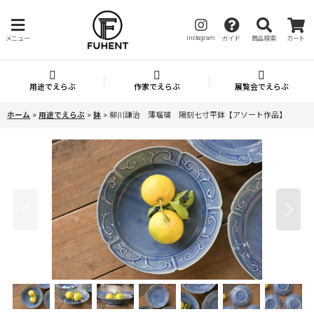
instagram
メニュー
ガイド
商品検索
カート
用途でえらぶ
作家でえらぶ
展覧会でえらぶ
ホーム
>
用途でえらぶ
>
鉢
>
柳川謙治 薄瑠璃 陽刻七寸平鉢【アソート作品】