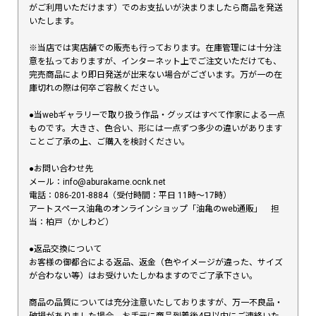
がご利用いただけます）でのお支払いが決まりましたら商品を発送
いたします。
※当店では実店舗での販売も行っております。在庫管理には十分注
意を払っておりますが、インターネット上でご注文いただけても、
完売商品により即日発送が出来ない場合がございます。万が一の在
庫切れの際は何卒ご容赦ください。
●当webギャラリーで取り扱う作品・グッズはすべて作家による一点
ものです。大きさ、色合い、形には一点ずつ多少の違いがあります
ことご了承の上、ご購入を検討ください。
●お問い合わせ先
メール：info@aburakame.ocnk.net
電話：086-201-8884（受付時間：平日 11時〜17時）
アートスペース油亀のオンラインショップ「油亀のweb通販」 担
当：柏戸（かしわど）
●返品交換について
お客様の御都合による返品、返金（色やイメージが違った、サイズ
が合わない等）はお受けいたしかねますのでご了承下さい。
商品の品質については充分注意いたしておりますが、万一不良品・
破損がありました場合、お手元に商品到着後4日以内にご連絡いた