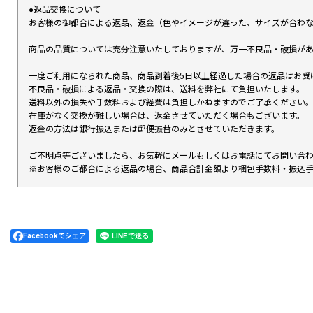
●返品交換について
お客様の御都合による返品、返金（色やイメージが違った、サイズが合わ
商品の品質については充分注意いたしておりますが、万一不良品・破損があ
一度ご利用になられた商品、商品到着後5日以上経過した場合の返品はお受
不良品・破損による返品・交換の際は、送料を弊社にて負担いたします。
送料以外の損失や手数料および経費は負担しかねますのでご了承ください
在庫がなく交換が難しい場合は、返金させていただく場合もございます。
返金の方法は銀行振込または郵便振替のみとさせていただきます。
ご不明点等ございましたら、お気軽にメールもしくはお電話にてお問い合
※お客様のご都合による返品の場合、商品合計金額より梱包手数料・振込
Facebookでシェア