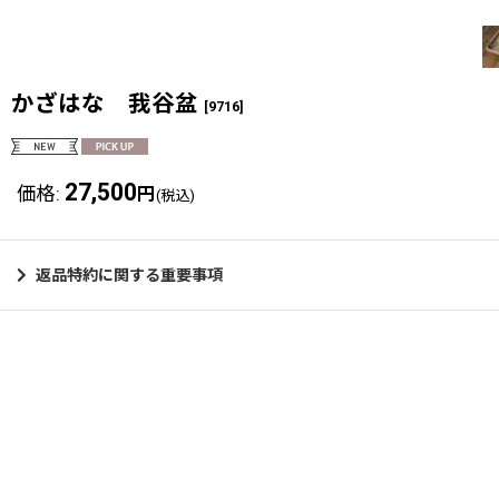
かざはな 我谷盆
[
9716
]
27,500
価格
:
円
(税込)
返品特約に関する重要事項