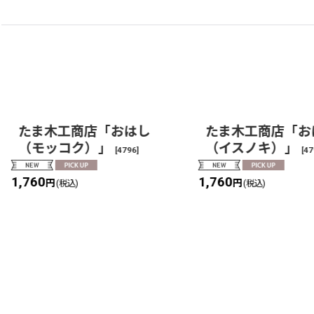
たま木工商店「おはし
たま木工商店「お
（モッコク）」
（イスノキ）」
[
4796
]
[
47
1,760
1,760
円
円
(税込)
(税込)