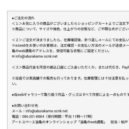
●ご注文の流れ
＜１＞お気に入りの商品がございましたらショッピングカートよりご注文
※商品について、サイズや焼色、仕上がりの状態など、ご不明な点がござ
＜２＞ご注文が決まりましたら、在庫確認後、折り返しメールにてお支払
※ezwebをお使いのお客様は、注文確認・お支払い方法のメールが迷惑
亀のweb通販のアドレスを、受信可能な状態にご設定ください。
✉︎ info@aburakame.ocnk.net
＜３＞商品代金を所定の振込口座にご入金いただくか、または代引き、PayP
※当店では実店舗での販売も行っております。在庫管理には十分注意を払っ
い。
●当webギャラリーで取り扱う作品・グッズはすべて作家による一点もの
●お問い合わせ先
メール：info@aburakame.ocnk.net
電話：086-201-8884（受付時間：平日 11時〜17時）
アートスペース油亀のオンラインショップ「油亀のweb通販」 担当：柏戸