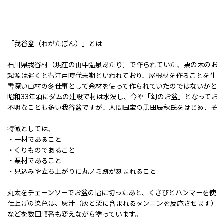
「我谷盆（わがたぼん）」とは
石川県我谷村（現在の山中温泉あたり）で作られていた、栗の木の
起源は遅くとも江戸時代末期といわれており、屋根材を作ることを生
雪深い山村の冬仕事として余材を使って作られていたのではないかと
昭和33年頃にダムの建設で村は水没し、今や「幻のお盆」となって
不明なことも多い我谷盆ですが、人間国宝の黒田辰秋氏をはじめ、
特徴としては、
・一材であること
・くりものであること
・栗材であること
・見込みや立ち上がりに丸ノミ跡が刻まれること
丸太をチェーンソーでお盆の幅に切ったあと、くさびとハンマーを使
仕上げの染色は、灰汁（灰と栗に含まれるタンニンを反応させます
などを数回順番も変えながら塗っています。