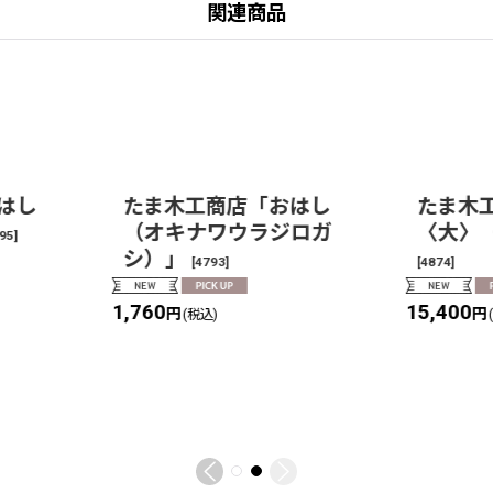
関連商品
はし
たま木工商店「おはし
たま木
（オキナワウラジロガ
〈大〉
95
]
シ）」
[
4793
]
[
4874
]
1,760
15,400
円
円
(税込)