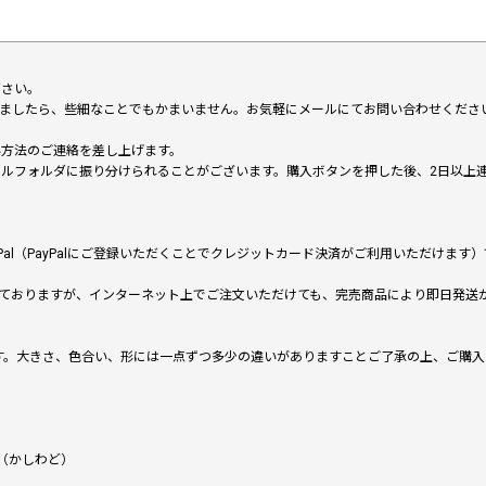
下さい。
いましたら、些細なことでもかまいません。お気軽にメールにてお問い合わせくださ
い方法のご連絡を差し上げます。
メールフォルダに振り分けられることがございます。購入ボタンを押した後、2日以
al（PayPalにご登録いただくことでクレジットカード決済がご利用いただけま
ておりますが、インターネット上でご注文いただけても、完売商品により即日発送
です。大きさ、色合い、形には一点ずつ多少の違いがありますことご了承の上、ご購
（かしわど）