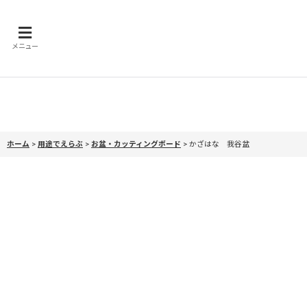
メニュー
ホーム
>
用途でえらぶ
>
お盆・カッティングボード
>
かざはな 我谷盆