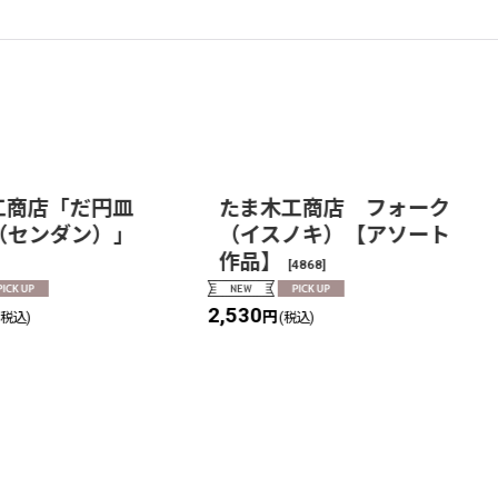
工商店「だ円皿
たま木工商店 フォーク
（センダン）」
（イスノキ）【アソート
作品】
[
4868
]
2,530
円
(税込)
(税込)