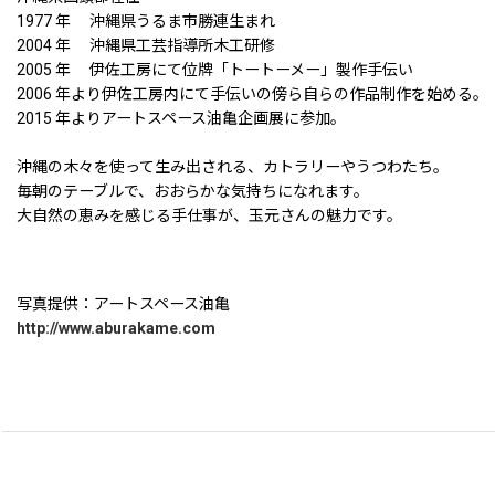
1977 年 沖縄県うるま市勝連生まれ
2004 年 沖縄県工芸指導所木工研修
2005 年 伊佐工房にて位牌「トートーメー」製作手伝い
2006 年より伊佐工房内にて手伝いの傍ら自らの作品制作を始める。
2015 年よりアートスペース油亀企画展に参加。
沖縄の木々を使って生み出される、カトラリーやうつわたち。
毎朝のテーブルで、おおらかな気持ちになれます。
大自然の恵みを感じる手仕事が、玉元さんの魅力です。
写真提供：アートスペース油亀
http://www.aburakame.com