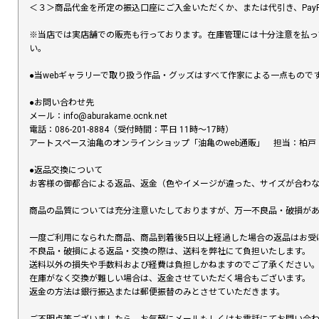
＜３＞商品代金を所定の振込口座にご入金いただくか、または代引き、PayP
※当店では実店舗での販売も行っております。在庫管理には十分注意を払っ
い。
●当webギャラリーで取り扱う作品・グッズはすべて作家による一点もの
●お問い合わせ先
メール：info@aburakame.ocnk.net
電話：086-201-8884（受付時間：平日 11時〜17時）
アートスペース油亀のオンラインショップ「油亀のweb通販」 担当：柏戸
●返品交換について
お客様の御都合による返品、返金（色やイメージが違った、サイズが合わ
商品の品質については充分注意いたしておりますが、万一不良品・破損があ
一度ご利用になられた商品、商品到着後5日以上経過した場合の返品はお受
不良品・破損による返品・交換の際は、送料を弊社にて負担いたします。
送料以外の損失や手数料および経費は負担しかねますのでご了承ください
在庫がなく交換が難しい場合は、返金させていただく場合もございます。
返金の方法は銀行振込または郵便振替のみとさせていただきます。
ご不明点等ございましたら、お気軽にメールもしくはお電話にてお問い合