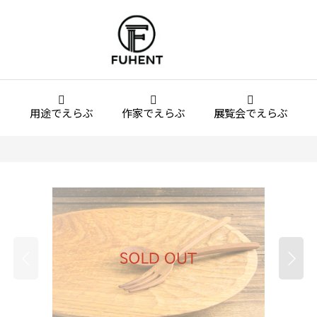
用途でえらぶ
作家でえらぶ
展覧会でえらぶ