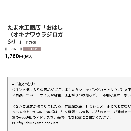
たま木工商店「おはし
（オキナワウラジロガ
シ）」
[
4793
]
1,760
円
(税込)
●ご注文の流れ
＜１＞お気に入りの商品がございましたらショッピングカートよりご注文
※商品について、サイズや焼色、仕上がりの状態など、ご不明な点がござ
＜２＞ご注文が決まりましたら、在庫確認後、折り返しメールにてお支払
※ezwebをお使いのお客様は、注文確認・お支払い方法のメールが迷惑
亀のweb通販のアドレスを、受信可能な状態にご設定ください。
✉︎ info@aburakame.ocnk.net