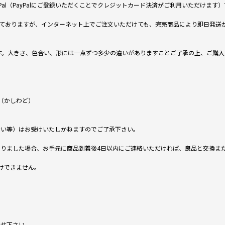
al（PayPalにご登録いただくことでクレジットカード決済がご利用いただけま
ておりますが、インターネット上でご注文いただけても、完売商品により即日発送
です。大きさ、色合い、形には一点ずつ多少の違いがありますことご了承の上、ご購
（かしわど）
ない等）はお受けいたしかねますのでご了承下さい。
りました場合、お手元に商品到着後4日以内にご連絡いただければ、良品と交換ま
けできません。
。
わせ下さい。