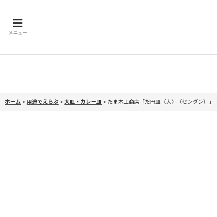
メニュー
ホーム
>
用途でえらぶ
>
大皿・カレー皿
>
たま木工商店「だ円皿〈大〉（センダン）」