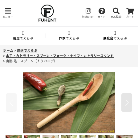
instagram
メニュー
ガイド
商品検索
カート
用途でえらぶ
作家でえらぶ
展覧会でえらぶ
ホーム
>
用途でえらぶ
>
木工・カトラリー・スプーン・フォーク・ナイフ・カトラリースタンド
>
山脇 隆 スプーン（トウカエデ）