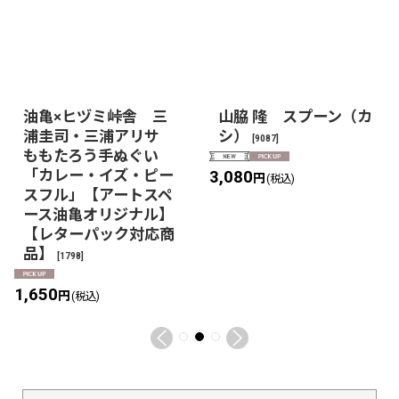
油亀×ヒヅミ峠舎 三
山脇 隆 スプーン（カ
浦圭司・三浦アリサ
シ）
[
9087
]
ももたろう手ぬぐい
「カレー・イズ・ピー
3,080
円
(税込)
スフル」【アートスペ
ース油亀オリジナル】
【レターパック対応商
品】
[
1798
]
1,650
円
(税込)