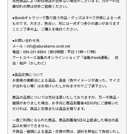
完売商品により即日発送が出来ない場合がございます。万が一の在
庫切れの際は何卒ご容赦ください。
●当webギャラリーで取り扱う作品・グッズはすべて作家による一点
ものです。大きさ、色合い、形には一点ずつ多少の違いがあります
ことご了承の上、ご購入を検討ください。
●お問い合わせ先
メール：info@aburakame.ocnk.net
電話：086-201-8884（受付時間：平日 11時〜17時）
アートスペース油亀のオンラインショップ「油亀のweb通販」 担
当：柏戸（かしわど）
●返品交換について
お客様の御都合による返品、返金（色やイメージが違った、サイズ
が合わない等）はお受けいたしかねますのでご了承下さい。
商品の品質については充分注意いたしておりますが、万一不良品・
破損がありました場合、お手元に商品到着後4日以内にご連絡いた
だければ、良品と交換または返品を賜ります。
一度ご利用になられた商品、商品到着後5日以上経過した場合の返
品はお受けできません。
不良品・破損による返品・交換の際は、送料を弊社にて負担いたし