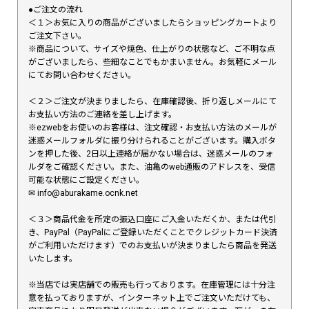
●ご注文の流れ
＜１＞お気に入りの商品がございましたらショッピングカートより
ご注文下さい。
※商品について、サイズや焼色、仕上がりの状態など、ご不明な点
がございましたら、些細なことでもかまいません。お気軽にメール
にてお問い合わせください。
＜２＞ご注文が決まりましたら、在庫確認後、折り返しメールにて
お支払い方法のご連絡を差し上げます。
※ezwebをお使いのお客様は、注文確認・お支払い方法のメールが
迷惑メールフォルダに振り分けられることがございます。購入ボタ
ンを押した後、2日以上連絡が届かない場合は、迷惑メールのフォ
ルダをご確認ください。また、油亀のweb通販のアドレスを、受信
可能な状態にご設定ください。
✉︎ info@aburakame.ocnk.net
＜３＞商品代金を所定の振込口座にご入金いただくか、または代引
き、PayPal（PayPalにご登録いただくことでクレジットカード決済
がご利用いただけます）でのお支払いが決まりましたら商品を発送
いたします。
※当店では実店舗での販売も行っております。在庫管理には十分注
意を払っておりますが、インターネット上でご注文いただけても、