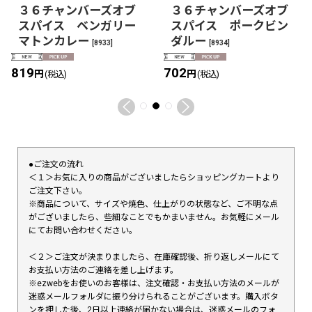
３６チャンバーズオブ
３６チャンバーズオブ
スパイス ベンガリー
スパイス ポークビン
マトンカレー
ダルー
[
8933
]
[
8934
]
819
702
円
円
(税込)
(税込)
●ご注文の流れ
＜１＞お気に入りの商品がございましたらショッピングカートより
ご注文下さい。
※商品について、サイズや焼色、仕上がりの状態など、ご不明な点
がございましたら、些細なことでもかまいません。お気軽にメール
にてお問い合わせください。
＜２＞ご注文が決まりましたら、在庫確認後、折り返しメールにて
お支払い方法のご連絡を差し上げます。
※ezwebをお使いのお客様は、注文確認・お支払い方法のメールが
迷惑メールフォルダに振り分けられることがございます。購入ボタ
ンを押した後、2日以上連絡が届かない場合は、迷惑メールのフォ