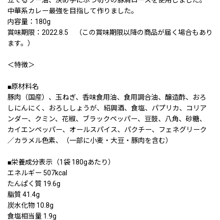
立てるラー油、決め手にぶつ切りの豚肩ロースを使用しました。
中華系カレー最強を目指して作りました。
内容量：180g
賞味期限：2022.8.5 （この賞味期限以降の商品が届く場合もあり
ます。）
＜特徴＞
■原材料名
豚肉（国産）、玉ねぎ、香味食用油、食用調合油、醸造酢、おろ
しにんにく、おろししょうが、紹興酒、食塩、パプリカ、コリア
ンダー、クミン、花椒、ブラックペッパー、豆鼓、八角、砂糖、
カイエンペッパー、オールスパイス、パクチー、フェネグリーク
／カラメル色素、（一部に小麦・大豆・豚肉を含む）
■栄養成分表示（1袋 180gあたり）
エネルギー 507kcal
たんぱく質 19.6g
脂質 41.4g
炭水化物 10.8g
食塩相当量 1.9g