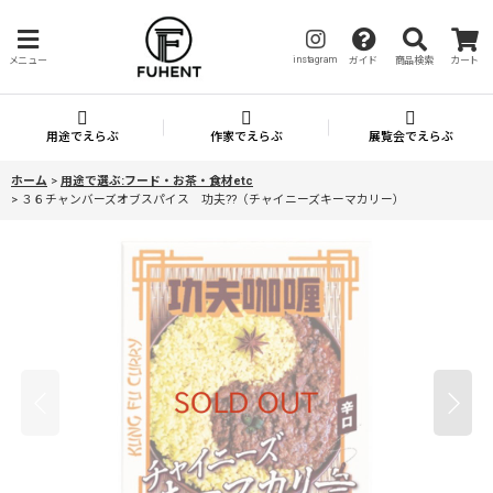
instagram
メニュー
ガイド
商品検索
カート
用途でえらぶ
作家でえらぶ
展覧会でえらぶ
ホーム
>
用途で選ぶ:フード・お茶・食材etc
>
３６チャンバーズオブスパイス 功夫??（チャイニーズキーマカリー）