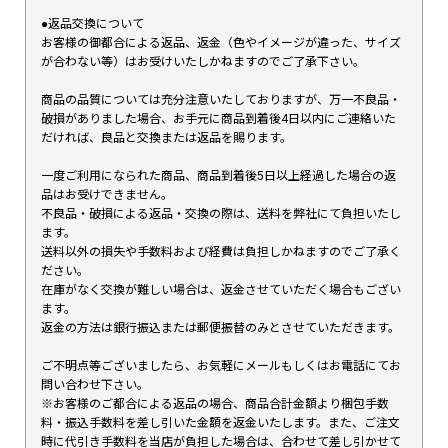
●返品交換について
お客様の御都合による返品、返金（色やイメージが違った、サイズ
が合わない等）はお受けいたしかねますのでご了承下さい。
商品の品質については充分注意いたしておりますが、万一不良品・
破損がありました場合、お手元に商品到着後4日以内にご連絡いた
だければ、良品と交換または返品を賜ります。
一度ご利用になられた商品、商品到着後5日以上経過した場合の返
品はお受けできません。
不良品・破損による返品・交換の際は、送料を弊社にて負担いたし
ます。
送料以外の損失や手数料および経費は負担しかねますのでご了承く
ださい。
在庫がなく交換が難しい場合は、返金させていただく場合もござい
ます。
返金の方法は銀行振込または郵便振替のみとさせていただきます。
ご不明点等ございましたら、お気軽にメールもしくはお電話にてお
問い合わせ下さい。
※お客様のご都合による返品の場合、商品合計金額より梱包手数
料・振込手数料を差し引いた金額を返金いたします。また、ご注文
時に代引き手数料を当店が負担した場合は、合わせて差し引かせて