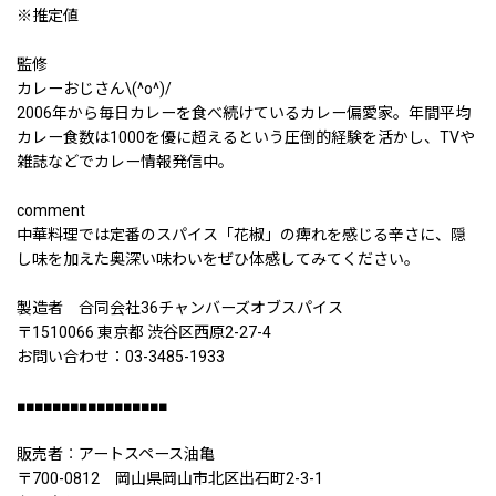
※推定値
監修
カレーおじさん\(^o^)/
2006年から毎日カレーを食べ続けているカレー偏愛家。年間平均
カレー食数は1000を優に超えるという圧倒的経験を活かし、TVや
雑誌などでカレー情報発信中。
comment
中華料理では定番のスパイス「花椒」の痺れを感じる辛さに、隠
し味を加えた奥深い味わいをぜひ体感してみてください。
製造者 合同会社36チャンバーズオブスパイス
〒1510066 東京都 渋谷区西原2-27-4
お問い合わせ：03-3485-1933
■■■■■■■■■■■■■■■■■
販売者︰アートスペース油亀
〒700-0812 岡山県岡山市北区出石町2-3-1