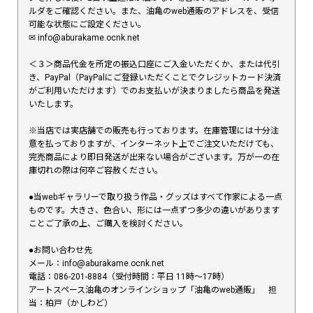
ルダをご確認ください。また、油亀のweb通販のアドレスを、受信
可能な状態にご設定ください。
✉︎ info@aburakame.ocnk.net
＜３＞商品代金を所定の振込口座にご入金いただくか、または代引
き、PayPal（PayPalにご登録いただくことでクレジットカード決済
がご利用いただけます）でのお支払いが決まりましたら商品を発送
いたします。
※当店では実店舗での販売も行っております。在庫管理には十分注
意を払っておりますが、インターネット上でご注文いただけても、
完売商品により即日発送が出来ない場合がございます。万が一の在
庫切れの際は何卒ご容赦ください。
●当webギャラリーで取り扱う作品・グッズはすべて作家による一点
ものです。大きさ、色合い、形には一点ずつ多少の違いがあります
ことご了承の上、ご購入を検討ください。
●お問い合わせ先
メール：info@aburakame.ocnk.net
電話：086-201-8884（受付時間：平日 11時〜17時）
アートスペース油亀のオンラインショップ「油亀のweb通販」 担
当：柏戸（かしわど）