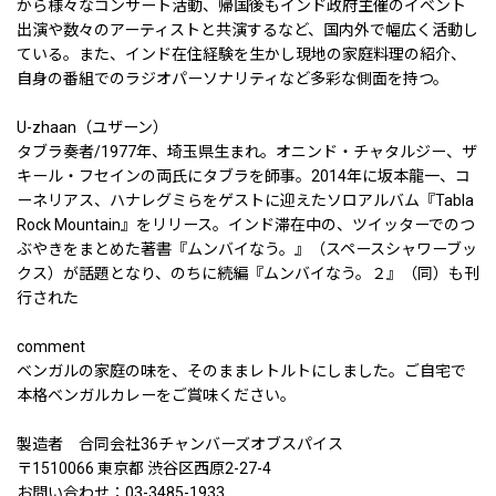
から様々なコンサート活動、帰国後もインド政府主催のイベント
出演や数々のアーティストと共演するなど、国内外で幅広く活動し
ている。また、インド在住経験を⽣かし現地の家庭料理の紹介、
⾃⾝の番組でのラジオパーソナリティなど多彩な側⾯を持つ。
U-zhaan（ユザーン）
タブラ奏者/1977年、埼⽟県⽣まれ。オニンド・チャタルジー、ザ
キール・フセインの両⽒にタブラを師事。2014年に坂本⿓⼀、コ
ーネリアス、ハナレグミらをゲストに迎えたソロアルバム『Tabla
Rock Mountain』をリリース。インド滞在中の、ツイッターでのつ
ぶやきをまとめた著書『ムンバイなう。』（スペースシャワーブッ
クス）が話題となり、のちに続編『ムンバイなう。２』（同）も刊
⾏された
comment
ベンガルの家庭の味を、そのままレトルトにしました。ご⾃宅で
本格ベンガルカレーをご賞味ください。
製造者 合同会社36チャンバーズオブスパイス
〒1510066 東京都 渋谷区西原2-27-4
お問い合わせ：03-3485-1933