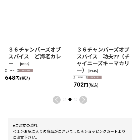
３６チャンバーズオブ
３６チャンバーズオブ
スパイス ど海老カレ
スパイス 功夫??（チ
ー
ャイニーズキーマカリ
[
8936
]
ー）
[
8935
]
648
円
(税込)
702
円
(税込)
●ご注文の流れ
＜１＞お気に入りの商品がございましたらショッピングカートより
ご注文下さい。