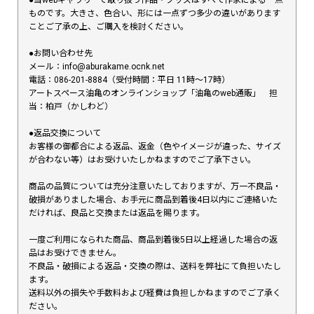
ものです。大きさ、色合い、形には一点ずつ多少の違いがあります
ことご了承の上、ご購入を検討ください。
●お問い合わせ先
メール：info@aburakame.ocnk.net
電話：086-201-8884（受付時間：平日 11時〜17時）
アートスペース油亀のオンラインショップ「油亀のweb通販」 担
当：柏戸（かしわど）
●返品交換について
お客様の御都合による返品、返金（色やイメージが違った、サイズ
が合わない等）はお受けいたしかねますのでご了承下さい。
商品の品質については充分注意いたしておりますが、万一不良品・
破損がありました場合、お手元に商品到着後4日以内にご連絡いた
だければ、良品と交換または返品を賜ります。
一度ご利用になられた商品、商品到着後5日以上経過した場合の返
品はお受けできません。
不良品・破損による返品・交換の際は、送料を弊社にて負担いたし
ます。
送料以外の損失や手数料および経費は負担しかねますのでご了承く
ださい。