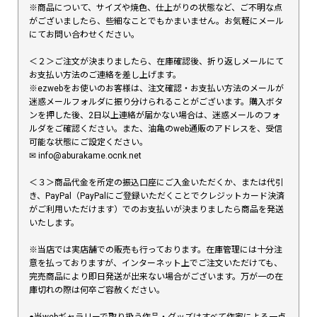
※商品について、サイズや焼色、仕上がりの状態など、ご不明な点
がございましたら、些細なことでもかまいません。お気軽にメール
にてお問い合わせください。
＜２＞ご注文が決まりましたら、在庫確認後、折り返しメールにて
お支払い方法のご連絡を差し上げます。
※ezwebをお使いのお客様は、注文確認・お支払い方法のメールが
迷惑メールフォルダに振り分けられることがございます。購入ボタ
ンを押した後、2日以上連絡が届かない場合は、迷惑メールのフォ
ルダをご確認ください。また、油亀のweb通販のアドレスを、受信
可能な状態にご設定ください。
✉︎ info@aburakame.ocnk.net
＜３＞商品代金を所定の振込口座にご入金いただくか、または代引
き、PayPal（PayPalにご登録いただくことでクレジットカード決済
がご利用いただけます）でのお支払いが決まりましたら商品を発送
いたします。
※当店では実店舗での販売も行っております。在庫管理には十分注
意を払っておりますが、インターネット上でご注文いただけても、
完売商品により即日発送が出来ない場合がございます。万が一の在
庫切れの際は何卒ご容赦ください。
●当webギャラリーで取り扱う作品・グッズはすべて作家による一点