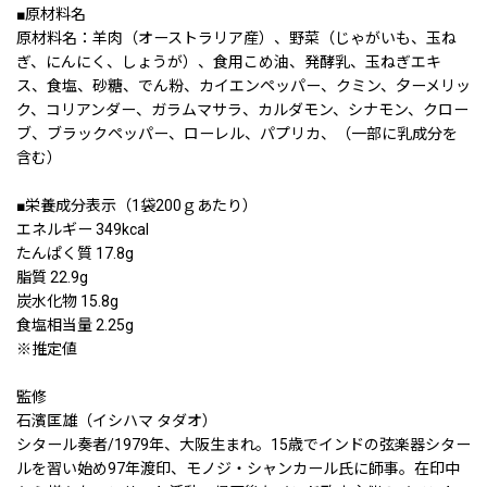
■原材料名
原材料名：羊肉（オーストラリア産）、野菜（じゃがいも、玉ね
ぎ、にんにく、しょうが）、食用こめ油、発酵乳、玉ねぎエキ
ス、食塩、砂糖、でん粉、カイエンペッパー、クミン、夕ーメリッ
ク、コリアンダー、ガラムマサラ、カルダモン、シナモン、クロー
ブ、ブラックペッパー、ローレル、パプリカ、（一部に乳成分を
含む）
■栄養成分表示（1袋200ｇあたり）
エネルギー 349kcal
たんぱく質 17.8g
脂質 22.9g
炭水化物 15.8g
食塩相当量 2.25g
※推定値
監修
⽯濱匡雄（イシハマ タダオ）
シタール奏者/1979年、⼤阪⽣まれ。15歳でインドの弦楽器シター
ルを習い始め97年渡印、モノジ・シャンカール⽒に師事。在印中