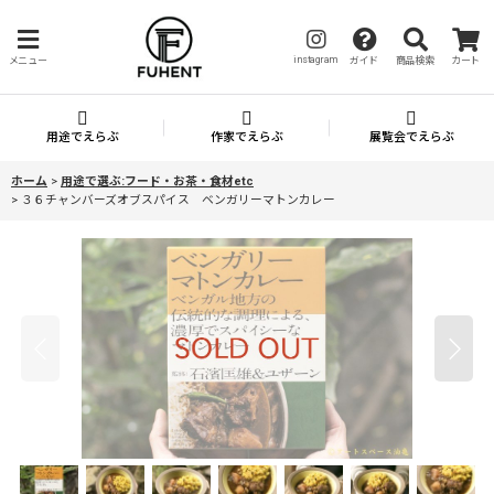
instagram
メニュー
ガイド
商品検索
カート
用途でえらぶ
作家でえらぶ
展覧会でえらぶ
ホーム
>
用途で選ぶ:フード・お茶・食材etc
>
３６チャンバーズオブスパイス ベンガリーマトンカレー