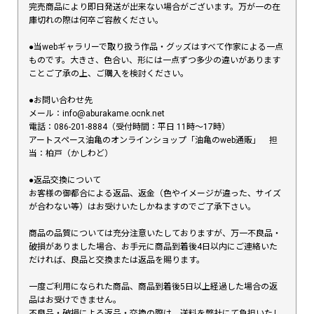
完売商品により即日発送が出来ない場合がございます。万が一の在
庫切れの際は何卒ご容赦ください。
●当webギャラリーで取り扱う作品・グッズはすべて作家による一点
ものです。大きさ、色合い、形には一点ずつ多少の違いがあります
ことご了承の上、ご購入を検討ください。
●お問い合わせ先
メール：info@aburakame.ocnk.net
電話：086-201-8884（受付時間：平日 11時〜17時）
アートスペース油亀のオンラインショップ「油亀のweb通販」 担
当：柏戸（かしわど）
●返品交換について
お客様の御都合による返品、返金（色やイメージが違った、サイズ
が合わない等）はお受けいたしかねますのでご了承下さい。
商品の品質については充分注意いたしておりますが、万一不良品・
破損がありました場合、お手元に商品到着後4日以内にご連絡いた
だければ、良品と交換または返品を賜ります。
一度ご利用になられた商品、商品到着後5日以上経過した場合の返
品はお受けできません。
不良品・破損による返品・交換の際は、送料を弊社にて負担いたし