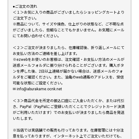
●ご注文の流れ
＜１＞お気に入りの商品がございましたらショッピングカートより
ご注文下さい。
※商品について、サイズや焼色、仕上がりの状態など、ご不明な点
がございましたら、些細なことでもかまいません。お気軽にメール
にてお問い合わせください。
＜２＞ご注文が決まりましたら、在庫確認後、折り返しメールにて
お支払い方法のご連絡を差し上げます。
※ezwebをお使いのお客様は、注文確認・お支払い方法のメールが
迷惑メールフォルダに振り分けられることがございます。購入ボタ
ンを押した後、2日以上連絡が届かない場合は、迷惑メールのフォ
ルダをご確認ください。また、油亀のweb通販のアドレスを、受信
可能な状態にご設定ください。
✉︎ info@aburakame.ocnk.net
＜３＞商品代金を所定の振込口座にご入金いただくか、または代引
き、PayPal（PayPalにご登録いただくことでクレジットカード決済
がご利用いただけます）でのお支払いが決まりましたら商品を発送
いたします。
※当店では実店舗での販売も行っております。在庫管理には十分注
意を払っておりますが、インターネット上でご注文いただけても、