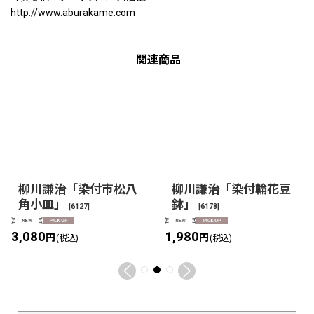
http://www.aburakame.com
関連商品
柳川謙治「染付市松八
柳川謙治「染付輪花豆
角小皿」
鉢」
[
6127
]
[
6178
]
3,080
1,980
円
円
(税込)
(税込)