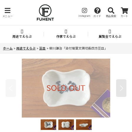
instagram
メニュー
ガイド
商品検索
カート
用途でえらぶ
作家でえらぶ
展覧会でえらぶ
ホーム
>
用途でえらぶ
>
豆皿
>
柳川謙治「染付菊葉文隅切長四方豆皿」