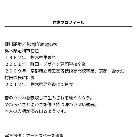
作家プロフィール
柳川謙治／ Kenji Yanagawa
栃木県足利市在住
１９８２年 栃木県生まれ
２００１年 町田・デザイン専門学校卒業
２００９年 京都府立陶工高等技術専門校卒業、京都 雲ヶ畑
村田森氏に師事
２０１２年 栃木県足利市にて独立
昔のうつわを吸収して生みされる絵やカタチ。
やわらかさと温かさを併せ持つ味わい深い磁器。
本人の人柄が滲み出るようです。
写真提供：アートスペース油亀