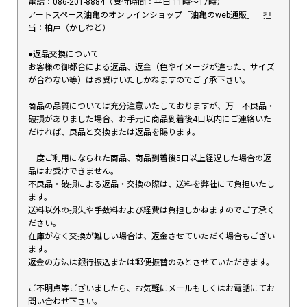
電話：086-201-8884（受付時間：平日 11時〜17時）
アートスペース油亀のオンラインショップ「油亀のweb通販」 担
当：柏戸（かしわど）
●返品交換について
お客様の御都合による返品、返金（色やイメージが違った、サイズ
が合わない等）はお受けいたしかねますのでご了承下さい。
商品の品質については充分注意いたしておりますが、万一不良品・
破損がありました場合、お手元に商品到着後4日以内にご連絡いた
だければ、良品と交換または返品を賜ります。
一度ご利用になられた商品、商品到着後5日以上経過した場合の返
品はお受けできません。
不良品・破損による返品・交換の際は、送料を弊社にて負担いたし
ます。
送料以外の損失や手数料および経費は負担しかねますのでご了承く
ださい。
在庫がなく交換が難しい場合は、返金させていただく場合もござい
ます。
返金の方法は銀行振込または郵便振替のみとさせていただきます。
ご不明点等ございましたら、お気軽にメールもしくはお電話にてお
問い合わせ下さい。