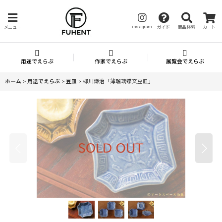
instagram
メニュー
ガイド
商品検索
カート
用途でえらぶ
作家でえらぶ
展覧会でえらぶ
ホーム
>
用途でえらぶ
>
豆皿
>
柳川謙治「薄瑠璃蝶文豆皿」