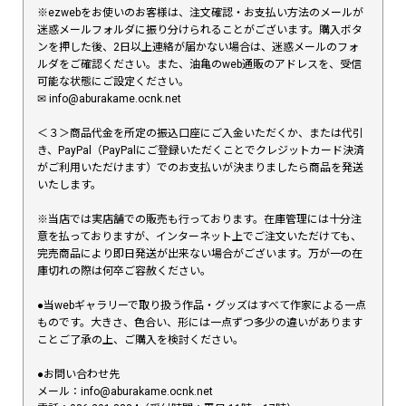
※ezwebをお使いのお客様は、注文確認・お支払い方法のメールが
迷惑メールフォルダに振り分けられることがございます。購入ボタ
ンを押した後、2日以上連絡が届かない場合は、迷惑メールのフォ
ルダをご確認ください。また、油亀のweb通販のアドレスを、受信
可能な状態にご設定ください。
✉︎ info@aburakame.ocnk.net
＜３＞商品代金を所定の振込口座にご入金いただくか、または代引
き、PayPal（PayPalにご登録いただくことでクレジットカード決済
がご利用いただけます）でのお支払いが決まりましたら商品を発送
いたします。
※当店では実店舗での販売も行っております。在庫管理には十分注
意を払っておりますが、インターネット上でご注文いただけても、
完売商品により即日発送が出来ない場合がございます。万が一の在
庫切れの際は何卒ご容赦ください。
●当webギャラリーで取り扱う作品・グッズはすべて作家による一点
ものです。大きさ、色合い、形には一点ずつ多少の違いがあります
ことご了承の上、ご購入を検討ください。
●お問い合わせ先
メール：info@aburakame.ocnk.net