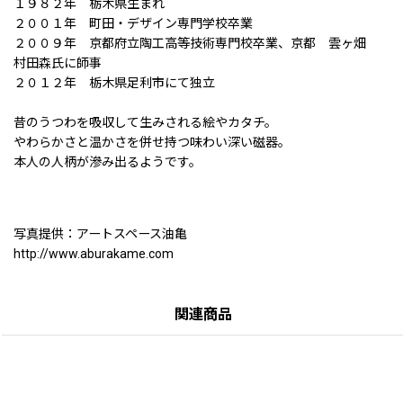
１９８２年 栃木県生まれ
２００１年 町田・デザイン専門学校卒業
２００９年 京都府立陶工高等技術専門校卒業、京都 雲ヶ畑
村田森氏に師事
２０１２年 栃木県足利市にて独立
昔のうつわを吸収して生みされる絵やカタチ。
やわらかさと温かさを併せ持つ味わい深い磁器。
本人の人柄が滲み出るようです。
写真提供：アートスペース油亀
http://www.aburakame.com
関連商品