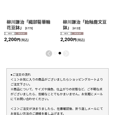
柳川謙治「織部菊華輪
柳川謙治「飴釉鹿文豆
花豆鉢」
鉢」
[
5773
]
[
6122
]
2,200
2,200
円
円
(税込)
(税込)
●ご注文の流れ
＜１＞お気に入りの商品がございましたらショッピングカートより
ご注文下さい。
※商品について、サイズや焼色、仕上がりの状態など、ご不明な点
がございましたら、些細なことでもかまいません。お気軽にメール
にてお問い合わせください。
＜２＞ご注文が決まりましたら、在庫確認後、折り返しメールにて
お支払い方法のご連絡を差し上げます。