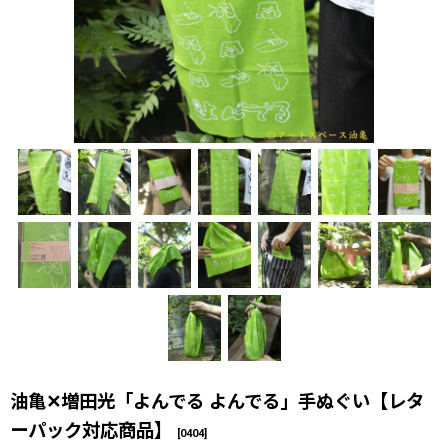
油亀✕増田光「よんでる よんでる」手ぬぐい【レタ
ーパック対応商品】
[
0404
]