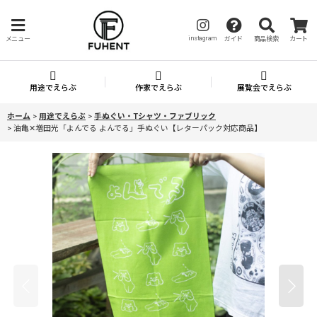
instagram
メニュー
ガイド
商品検索
カート
用途でえらぶ
作家でえらぶ
展覧会でえらぶ
ホーム
>
用途でえらぶ
>
手ぬぐい・Tシャツ・ファブリック
>
油亀✕増田光「よんでる よんでる」手ぬぐい【レターパック対応商品】