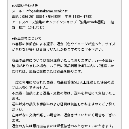
●お問い合わせ先
メール：info@aburakame.ocnk.net
電話：086-201-8884（受付時間：平日 11時〜17時）
アートスペース油亀のオンラインショップ「油亀のweb通販」 担
当：柏戸（かしわど）
●返品交換について
お客様の御都合による返品、返金（色やイメージが違った、サイズ
が合わない等）はお受けいたしかねますのでご了承下さい。
商品の品質については充分注意いたしておりますが、万一不良品・
破損がありました場合、お手元に商品到着後4日以内にご連絡いた
だければ、良品と交換または返品を賜ります。
一度ご利用になられた商品、商品到着後5日以上経過した場合の返
品はお受けできません。
不良品・破損による返品・交換の際は、送料を弊社にて負担いたし
ます。
送料以外の損失や手数料および経費は負担しかねますのでご了承く
ださい。
在庫がなく交換が難しい場合は、返金させていただく場合もござい
ます。
返金の方法は銀行振込または郵便振替のみとさせていただきます。