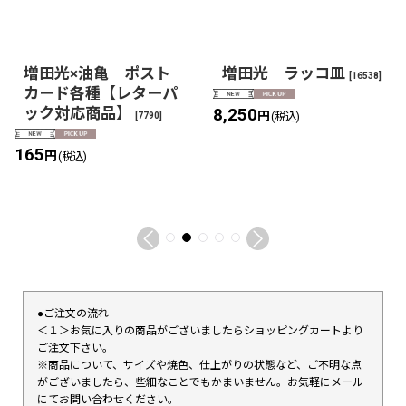
増田光×油亀 ポスト
増田光 ラッコ皿
[
16538
]
カード各種【レターパ
ック対応商品】
8,250
円
[
7790
]
(税込)
165
円
(税込)
●ご注文の流れ
＜１＞お気に入りの商品がございましたらショッピングカートより
ご注文下さい。
※商品について、サイズや焼色、仕上がりの状態など、ご不明な点
がございましたら、些細なことでもかまいません。お気軽にメール
にてお問い合わせください。