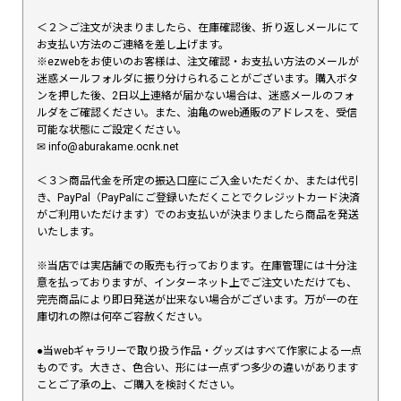
＜２＞ご注文が決まりましたら、在庫確認後、折り返しメールにて
お支払い方法のご連絡を差し上げます。
※ezwebをお使いのお客様は、注文確認・お支払い方法のメールが
迷惑メールフォルダに振り分けられることがございます。購入ボタ
ンを押した後、2日以上連絡が届かない場合は、迷惑メールのフォ
ルダをご確認ください。また、油亀のweb通販のアドレスを、受信
可能な状態にご設定ください。
✉︎ info@aburakame.ocnk.net
＜３＞商品代金を所定の振込口座にご入金いただくか、または代引
き、PayPal（PayPalにご登録いただくことでクレジットカード決済
がご利用いただけます）でのお支払いが決まりましたら商品を発送
いたします。
※当店では実店舗での販売も行っております。在庫管理には十分注
意を払っておりますが、インターネット上でご注文いただけても、
完売商品により即日発送が出来ない場合がございます。万が一の在
庫切れの際は何卒ご容赦ください。
●当webギャラリーで取り扱う作品・グッズはすべて作家による一点
ものです。大きさ、色合い、形には一点ずつ多少の違いがあります
ことご了承の上、ご購入を検討ください。