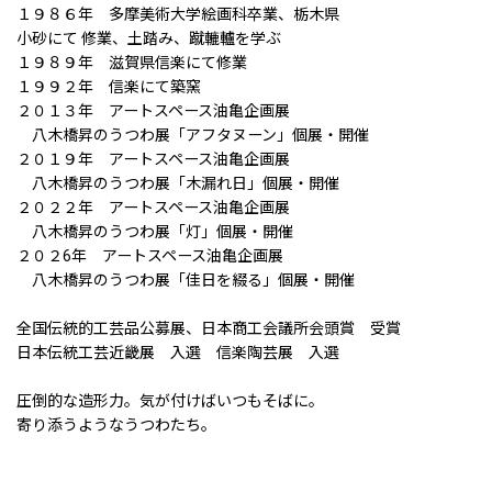
１９８６年 多摩美術大学絵画科卒業、栃木県
小砂にて 修業、土踏み、蹴轆轤を学ぶ
１９８９年 滋賀県信楽にて修業
１９９２年 信楽にて築窯
２０１３年 アートスペース油亀企画展
八木橋昇のうつわ展「アフタヌーン」個展・開催
２０１９年 アートスペース油亀企画展
八木橋昇のうつわ展「木漏れ日」個展・開催
２０２２年 アートスペース油亀企画展
八木橋昇のうつわ展「灯」個展・開催
２０２6年 アートスペース油亀企画展
八木橋昇のうつわ展「佳日を綴る」個展・開催
全国伝統的工芸品公募展、日本商工会議所会頭賞 受賞
日本伝統工芸近畿展 入選 信楽陶芸展 入選
圧倒的な造形力。気が付けばいつもそばに。
寄り添うようなうつわたち。