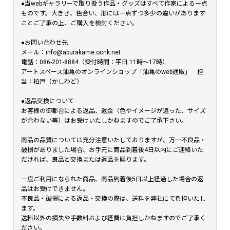
●当webギャラリーで取り扱う作品・グッズはすべて作家による一点
ものです。大きさ、色合い、形には一点ずつ多少の違いがあります
ことご了承の上、ご購入を検討ください。
●お問い合わせ先
メール：info@aburakame.ocnk.net
電話：086-201-8884（受付時間：平日 11時〜17時）
アートスペース油亀のオンラインショップ「油亀のweb通販」 担
当：柏戸（かしわど）
●返品交換について
お客様の御都合による返品、返金（色やイメージが違った、サイズ
が合わない等）はお受けいたしかねますのでご了承下さい。
商品の品質については充分注意いたしておりますが、万一不良品・
破損がありました場合、お手元に商品到着後4日以内にご連絡いた
だければ、良品と交換または返品を賜ります。
一度ご利用になられた商品、商品到着後5日以上経過した場合の返
品はお受けできません。
不良品・破損による返品・交換の際は、送料を弊社にて負担いたし
ます。
送料以外の損失や手数料および経費は負担しかねますのでご了承く
ださい。