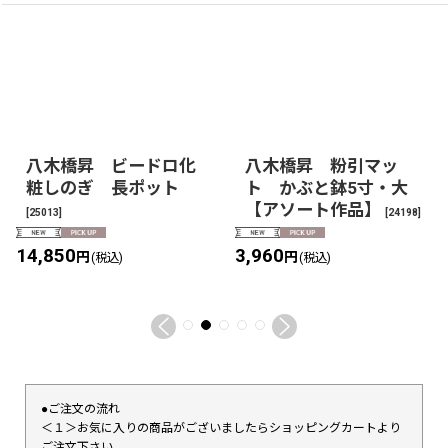
八木橋昇 粉引マット
八木橋昇 粉引きマッ
リムボウル
トしのぎ フリーカッ
[
24168
]
プ【アソート作品】
4,950
円
[
24153
]
(税込)
3,300
円
(税込)
●ご注文の流れ
＜１＞お気に入りの商品がございましたらショッピングカートより
ご注文下さい。