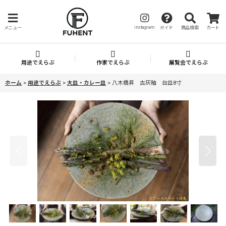
instagram
メニュー
ガイド
商品検索
カート
用途でえらぶ
作家でえらぶ
展覧会でえらぶ
ホーム
>
用途でえらぶ
>
大皿・カレー皿
>
八木橋昇 古灰釉 台皿8寸