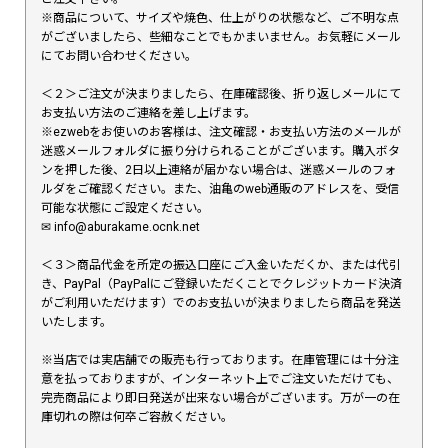
※商品について、サイズや焼色、仕上がりの状態など、ご不明な点
がございましたら、些細なことでもかまいません。お気軽にメール
にてお問い合わせください。
＜２＞ご注文が決まりましたら、在庫確認後、折り返しメールにて
お支払い方法のご連絡を差し上げます。
※ezwebをお使いのお客様は、注文確認・お支払い方法のメールが
迷惑メールフォルダに振り分けられることがございます。購入ボタ
ンを押した後、2日以上連絡が届かない場合は、迷惑メールのフォ
ルダをご確認ください。また、油亀のweb通販のアドレスを、受信
可能な状態にご設定ください。
✉︎ info@aburakame.ocnk.net
＜３＞商品代金を所定の振込口座にご入金いただくか、または代引
き、PayPal（PayPalにご登録いただくことでクレジットカード決済
がご利用いただけます）でのお支払いが決まりましたら商品を発送
いたします。
※当店では実店舗での販売も行っております。在庫管理には十分注
意を払っておりますが、インターネット上でご注文いただけても、
完売商品により即日発送が出来ない場合がございます。万が一の在
庫切れの際は何卒ご容赦ください。