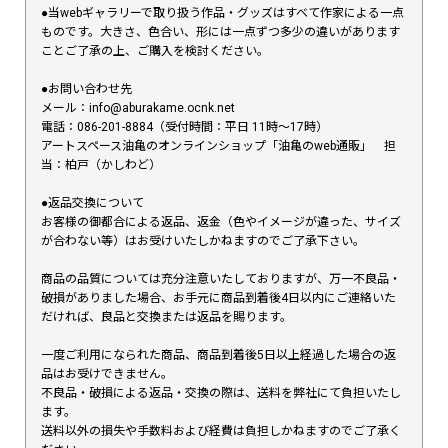
●当webギャラリーで取り扱う作品・グッズはすべて作家による一点
ものです。大きさ、色合い、形には一点ずつ多少の違いがあります
ことご了承の上、ご購入を検討ください。
●お問い合わせ先
メール：info@aburakame.ocnk.net
電話：086-201-8884（受付時間：平日 11時〜17時）
アートスペース油亀のオンラインショップ「油亀のweb通販」 担
当：柏戸（かしわど）
●返品交換について
お客様の御都合による返品、返金（色やイメージが違った、サイズ
が合わない等）はお受けいたしかねますのでご了承下さい。
商品の品質については充分注意いたしておりますが、万一不良品・
破損がありました場合、お手元に商品到着後4日以内にご連絡いた
だければ、良品と交換または返品を賜ります。
一度ご利用になられた商品、商品到着後5日以上経過した場合の返
品はお受けできません。
不良品・破損による返品・交換の際は、送料を弊社にて負担いたし
ます。
送料以外の損失や手数料および経費は負担しかねますのでご了承く