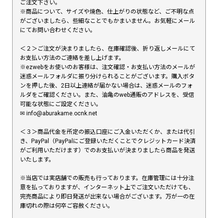
ご注文下さい。
※商品について、サイズや焼色、仕上がりの状態など、ご不明な点
がございましたら、些細なことでもかまいません。お気軽にメール
にてお問い合わせください。
＜２＞ご注文が決まりましたら、在庫確認後、折り返しメールにて
お支払い方法のご連絡を差し上げます。
※ezwebをお使いのお客様は、注文確認・お支払い方法のメールが
迷惑メールフォルダに振り分けられることがございます。購入ボタ
ンを押した後、2日以上連絡が届かない場合は、迷惑メールのフォ
ルダをご確認ください。また、油亀のweb通販のアドレスを、受信
可能な状態にご設定ください。
✉︎ info@aburakame.ocnk.net
＜３＞商品代金を所定の振込口座にご入金いただくか、または代引
き、PayPal（PayPalにご登録いただくことでクレジットカード決済
がご利用いただけます）でのお支払いが決まりましたら商品を発送
いたします。
※当店では実店舗での販売も行っております。在庫管理には十分注
意を払っておりますが、インターネット上でご注文いただけても、
完売商品により即日発送が出来ない場合がございます。万が一の在
庫切れの際は何卒ご容赦ください。