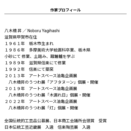
作家プロフィール
八木橋 昇 ／ Noboru Yagihashi
滋賀県甲賀市在住
１９６１年 栃木市生まれ
１９８６年 多摩美術大学絵画科卒業、栃木県
小砂にて 修業、土踏み、蹴轆轤を学ぶ
１９８９年 滋賀県信楽にて修業
１９９２年 信楽にて築窯
２０１３年 アートスペース油亀企画展
八木橋昇のうつわ展「アフタヌーン」個展・開催
２０１９年 アートスペース油亀企画展
八木橋昇のうつわ展「木漏れ日」個展・開催
２０２２年 アートスペース油亀企画展
八木橋昇のうつわ展「灯」個展・開催
全国伝統的工芸品公募展、日本商工会議所会頭賞 受賞
日本伝統工芸近畿展 入選 信楽陶芸展 入選