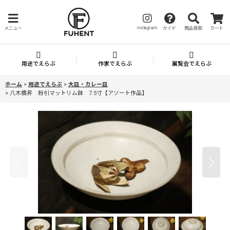
instagram
メニュー
ガイド
商品検索
カート
用途でえらぶ
作家でえらぶ
展覧会でえらぶ
ホーム
>
用途でえらぶ
>
大皿・カレー皿
>
八木橋昇 粉引マットリム鉢 7.5寸【アソート作品】