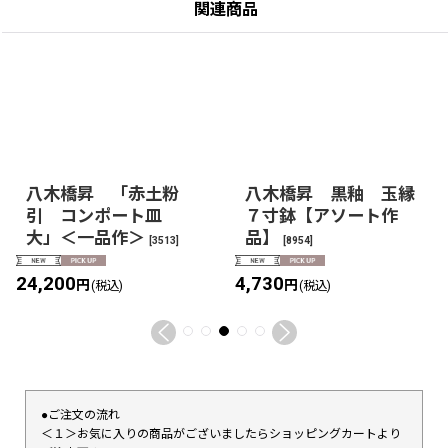
関連商品
八木橋昇 「赤土粉
八木橋昇 黒釉 玉縁
引 コンポート皿
７寸鉢【アソート作
大」＜一品作＞
品】
[
3513
]
[
8954
]
24,200
4,730
円
円
(税込)
(税込)
●ご注文の流れ
＜１＞お気に入りの商品がございましたらショッピングカートより