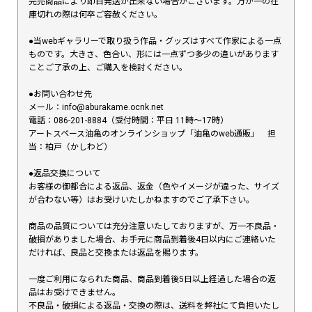
完売商品により即日発送が出来ない場合がございます。万が一の在
庫切れの際は何卒ご容赦ください。
●当webギャラリーで取り扱う作品・グッズはすべて作家による一点
ものです。大きさ、色合い、形には一点ずつ多少の違いがあります
ことご了承の上、ご購入を検討ください。
●お問い合わせ先
メール：info@aburakame.ocnk.net
電話：086-201-8884（受付時間：平日 11時〜17時）
アートスペース油亀のオンラインショップ「油亀のweb通販」 担
当：柏戸（かしわど）
●返品交換について
お客様の御都合による返品、返金（色やイメージが違った、サイズ
が合わない等）はお受けいたしかねますのでご了承下さい。
商品の品質については充分注意いたしておりますが、万一不良品・
破損がありました場合、お手元に商品到着後4日以内にご連絡いた
だければ、良品と交換または返品を賜ります。
一度ご利用になられた商品、商品到着後5日以上経過した場合の返
品はお受けできません。
不良品・破損による返品・交換の際は、送料を弊社にて負担いたし