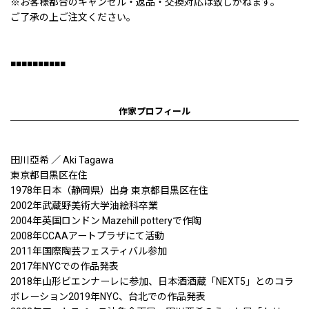
※お客様都合のキャンセル・返品・交換対応は致しかねます。
ご了承の上ご注文ください。
■■■■■■■■■■
作家プロフィール
田川亞希 ／ Aki Tagawa
東京都目黒区在住
1978年日本（静岡県）出身 東京都目黒区在住
2002年武蔵野美術大学油絵科卒業
2004年英国ロンドン Mazehill potteryで作陶
2008年CCAAアートプラザにて活動
2011年国際陶芸フェスティバル参加
2017年NYCでの作品発表
2018年山形ビエンナーレに参加、日本酒酒蔵「NEXT5」とのコラ
ボレーション2019年NYC、台北での作品発表