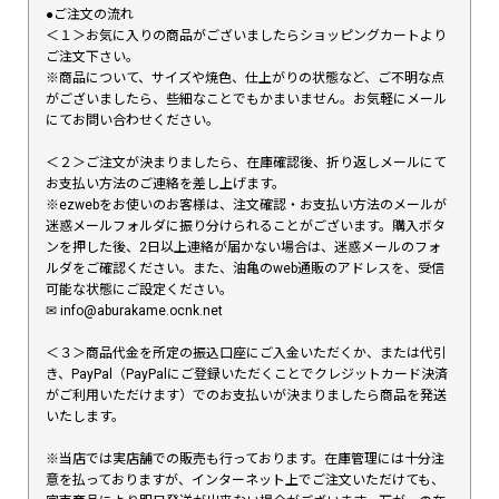
●ご注文の流れ
＜１＞お気に入りの商品がございましたらショッピングカートより
ご注文下さい。
※商品について、サイズや焼色、仕上がりの状態など、ご不明な点
がございましたら、些細なことでもかまいません。お気軽にメール
にてお問い合わせください。
＜２＞ご注文が決まりましたら、在庫確認後、折り返しメールにて
お支払い方法のご連絡を差し上げます。
※ezwebをお使いのお客様は、注文確認・お支払い方法のメールが
迷惑メールフォルダに振り分けられることがございます。購入ボタ
ンを押した後、2日以上連絡が届かない場合は、迷惑メールのフォ
ルダをご確認ください。また、油亀のweb通販のアドレスを、受信
可能な状態にご設定ください。
✉︎ info@aburakame.ocnk.net
＜３＞商品代金を所定の振込口座にご入金いただくか、または代引
き、PayPal（PayPalにご登録いただくことでクレジットカード決済
がご利用いただけます）でのお支払いが決まりましたら商品を発送
いたします。
※当店では実店舗での販売も行っております。在庫管理には十分注
意を払っておりますが、インターネット上でご注文いただけても、