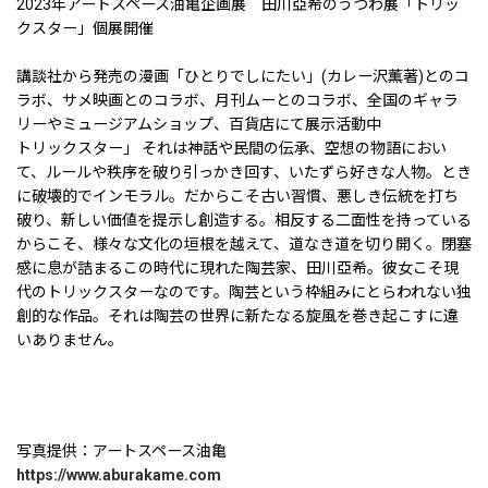
2023年アートスペース油亀企画展 田川亞希のうつわ展「トリッ
クスター」個展開催
講談社から発売の漫画「ひとりでしにたい」(カレー沢薫著)とのコ
ラボ、サメ映画とのコラボ、月刊ムーとのコラボ、全国のギャラ
リーやミュージアムショップ、百貨店にて展示活動中
トリックスター」 それは神話や民間の伝承、空想の物語におい
て、ルールや秩序を破り引っかき回す、いたずら好きな人物。とき
に破壊的でインモラル。だからこそ古い習慣、悪しき伝統を打ち
破り、新しい価値を提示し創造する。相反する二面性を持っている
からこそ、様々な文化の垣根を越えて、道なき道を切り開く。閉塞
感に息が詰まるこの時代に現れた陶芸家、田川亞希。彼女こそ現
代のトリックスターなのです。陶芸という枠組みにとらわれない独
創的な作品。それは陶芸の世界に新たなる旋風を巻き起こすに違
いありません。
写真提供：アートスペース油亀
https://www.aburakame.com