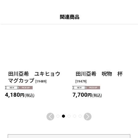
関連商品
田川亞希 ユキヒョウ
田川亞希 呪物 杯
マグカップ
[
19489
]
[
19479
]
4,180
7,700
円
円
(税込)
(税込)