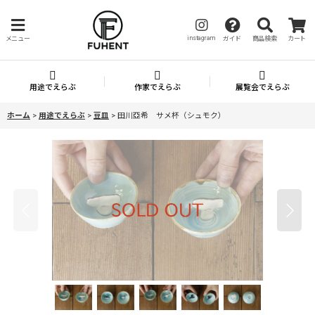
instagram
メニュー
ガイド
商品検索
カート
用途でえらぶ
作家でえらぶ
展覧会でえらぶ
ホーム
>
用途でえらぶ
>
豆皿
>
田川亞希 サメ杯（シュモク）