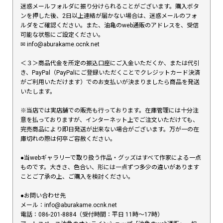
迷惑メールフォルダに振り分けられることがございます。購入ボタ
ンを押した後、2日以上連絡が届かない場合は、迷惑メールのフォ
ルダをご確認ください。また、油亀のweb通販のアドレスを、受信
可能な状態にご設定ください。
✉︎ info@aburakame.ocnk.net
＜３＞商品代金を所定の振込口座にご入金いただくか、または代引
き、PayPal（PayPalにご登録いただくことでクレジットカード決済
がご利用いただけます）でのお支払いが決まりましたら商品を発送
いたします。
※当店では実店舗での販売も行っております。在庫管理には十分注
意を払っておりますが、インターネット上でご注文いただけても、
完売商品により即日発送が出来ない場合がございます。万が一の在
庫切れの際は何卒ご容赦ください。
●当webギャラリーで取り扱う作品・グッズはすべて作家による一点
ものです。大きさ、色合い、形には一点ずつ多少の違いがあります
ことご了承の上、ご購入を検討ください。
●お問い合わせ先
メール：info@aburakame.ocnk.net
電話：086-201-8884（受付時間：平日 11時〜17時）