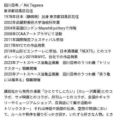
田川亞希 ／ Aki Tagawa
東京都目黒区在住
1978年日本（静岡県）出身 東京都目黒区在住
2002年武蔵野美術大学油絵科卒業
2004年英国ロンドン Mazehill potteryで作陶
2008年CCAAアートプラザにて活動
2011年国際陶芸フェスティバル参加
2017年NYCでの作品発表
2018年山形ビエンナーレに参加、日本酒酒蔵「NEXT5」とのコラ
ボレーション2019年NYC、台北での作品発表
2023年アートスペース油亀企画展 田川亞希のうつわ展「トリッ
クスター」個展開催
2025年アートスペース油亀企画展 田川亞希のうつわ展「笑う亀
には福来る」個展開催
講談社から発売の漫画「ひとりでしにたい」(カレー沢薫著)とのコ
ラボ、サメ映画とのコラボ、月刊ムーとのコラボ、全国のギャラ
リーやミュージアムショップ、百貨店にて展示活動中
トリックスター」 それは神話や民間の伝承、空想の物語におい
て、ルールや秩序を破り引っかき回す、いたずら好きな人物。とき