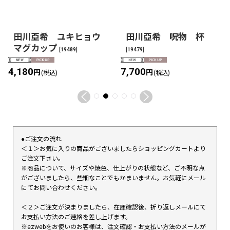
田川亞希 ユキヒョウ
田川亞希 呪物 杯
マグカップ
[
19489
]
[
19479
]
4,180
7,700
円
円
(税込)
(税込)
●ご注文の流れ
＜１＞お気に入りの商品がございましたらショッピングカートより
ご注文下さい。
※商品について、サイズや焼色、仕上がりの状態など、ご不明な点
がございましたら、些細なことでもかまいません。お気軽にメール
にてお問い合わせください。
＜２＞ご注文が決まりましたら、在庫確認後、折り返しメールにて
お支払い方法のご連絡を差し上げます。
※ezwebをお使いのお客様は、注文確認・お支払い方法のメールが