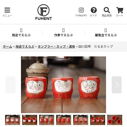
instagram
メニュー
ガイド
商品検索
カート
用途でえらぶ
作家でえらぶ
展覧会でえらぶ
ホーム
>
用途でえらぶ
>
タンブラー・カップ・湯呑
>
田川亞希 だるまカップ