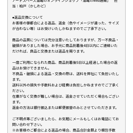
アートスペース油亀のオンラインショップ「油亀のweb通販」 担
当：柏戸（かしわど）
●返品交換について
お客様の御都合による返品、返金（色やイメージが違った、サイズ
が合わない等）はお受けいたしかねますのでご了承下さい。
商品の品質については充分注意いたしておりますが、万一不良品・
破損がありました場合、お手元に商品到着後4日以内にご連絡いた
だければ、良品と交換または返品を賜ります。
一度ご利用になられた商品、商品到着後5日以上経過した場合の返
品はお受けできません。
不良品・破損による返品・交換の際は、送料を弊社にて負担いたし
ます。
送料以外の損失や手数料および経費は負担しかねますのでご了承く
ださい。
在庫がなく交換が難しい場合は、返金させていただく場合もござい
ます。
返金の方法は銀行振込または郵便振替のみとさせていただきます。
ご不明点等ございましたら、お気軽にメールもしくはお電話にてお
問い合わせ下さい。
※お客様のご都合による返品の場合、商品合計金額より梱包手数