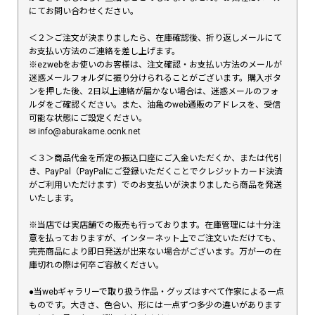
にてお問い合わせください。
＜２＞ご注文が決まりましたら、在庫確認後、折り返しメールにて
お支払い方法のご連絡を差し上げます。
※ezwebをお使いのお客様は、注文確認・お支払い方法のメールが
迷惑メールフォルダに振り分けられることがございます。購入ボタ
ンを押した後、2日以上連絡が届かない場合は、迷惑メールのフォ
ルダをご確認ください。また、油亀のweb通販のアドレスを、受信
可能な状態にご設定ください。
✉︎ info@aburakame.ocnk.net
＜３＞商品代金を所定の振込口座にご入金いただくか、または代引
き、PayPal（PayPalにご登録いただくことでクレジットカード決済
がご利用いただけます）でのお支払いが決まりましたら商品を発送
いたします。
※当店では実店舗での販売も行っております。在庫管理には十分注
意を払っておりますが、インターネット上でご注文いただけても、
完売商品により即日発送が出来ない場合がございます。万が一の在
庫切れの際は何卒ご容赦ください。
●当webギャラリーで取り扱う作品・グッズはすべて作家による一点
ものです。大きさ、色合い、形には一点ずつ多少の違いがあります