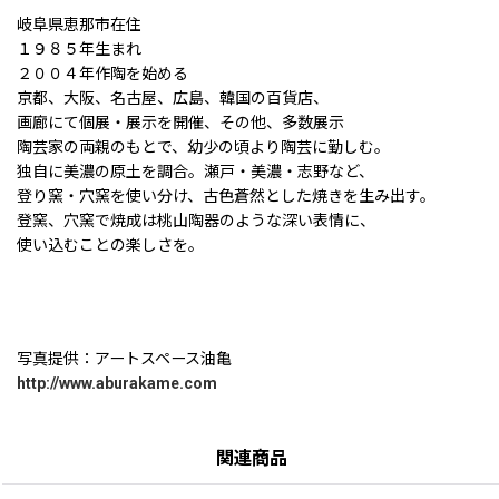
岐阜県恵那市在住
１９８５年生まれ
２００４年作陶を始める
京都、大阪、名古屋、広島、韓国の百貨店、
画廊にて個展・展示を開催、その他、多数展示
陶芸家の両親のもとで、幼少の頃より陶芸に勤しむ。
独自に美濃の原土を調合。瀬戸・美濃・志野など、
登り窯・穴窯を使い分け、古色蒼然とした焼きを生み出す。
登窯、穴窯で焼成は桃山陶器のような深い表情に、
使い込むことの楽しさを。
写真提供：アートスペース油亀
http://www.aburakame.com
関連商品