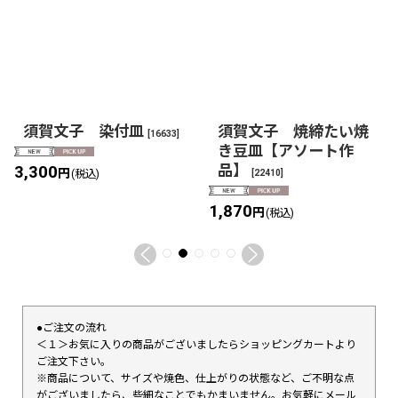
須賀文子 染付皿
須賀文子 焼締たい焼
[
16633
]
き豆皿【アソート作
品】
3,300
円
[
22410
]
(税込)
1,870
円
(税込)
●ご注文の流れ
＜１＞お気に入りの商品がございましたらショッピングカートより
ご注文下さい。
※商品について、サイズや焼色、仕上がりの状態など、ご不明な点
がございましたら、些細なことでもかまいません。お気軽にメール