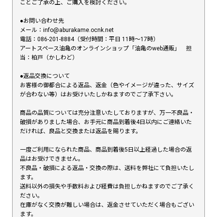
ことご了承の上、ご購入を検討ください。
●お問い合わせ先
メール：info@aburakame.ocnk.net
電話：086-201-8884（受付時間：平日 11時〜17時）
アートスペース油亀のオンラインショップ「油亀のweb通販」 担
当：柏戸（かしわど）
●返品交換について
お客様の御都合による返品、返金（色やイメージが違った、サイズ
が合わない等）はお受けいたしかねますのでご了承下さい。
商品の品質については充分注意いたしておりますが、万一不良品・
破損がありました場合、お手元に商品到着後4日以内にご連絡いた
だければ、良品と交換または返品を賜ります。
一度ご利用になられた商品、商品到着後5日以上経過した場合の返
品はお受けできません。
不良品・破損による返品・交換の際は、送料を弊社にて負担いたし
ます。
送料以外の損失や手数料および経費は負担しかねますのでご了承く
ださい。
在庫がなく交換が難しい場合は、返金させていただく場合もござい
ます。