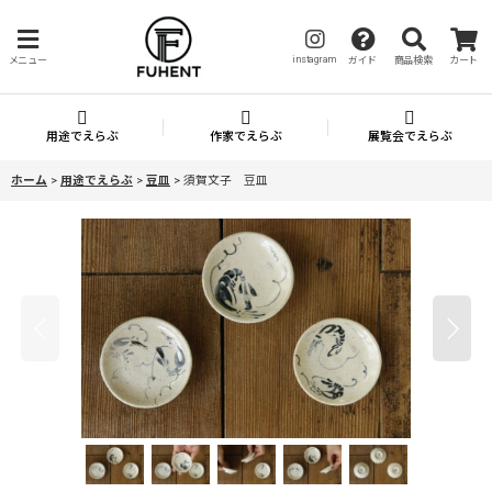
instagram
メニュー
ガイド
商品検索
カート
用途でえらぶ
作家でえらぶ
展覧会でえらぶ
ホーム
>
用途でえらぶ
>
豆皿
>
須賀文子 豆皿