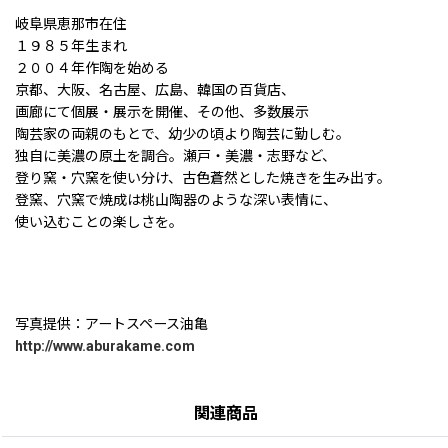
岐阜県恵那市在住
１９８５年生まれ
２００４年作陶を始める
京都、大阪、名古屋、広島、韓国の百貨店、
画廊にて個展・展示を開催、その他、多数展示
陶芸家の両親のもとで、幼少の頃より陶芸に勤しむ。
独自に美濃の原土を調合。瀬戸・美濃・志野など、
登り窯・穴窯を使い分け、古色蒼然とした焼きを生み出す。
登窯、穴窯で焼成は桃山陶器のような深い表情に、
使い込むことの楽しさを。
写真提供：アートスペース油亀
http://www.aburakame.com
関連商品