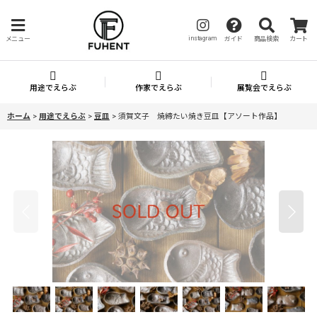
instagram
メニュー
ガイド
商品検索
カート
用途でえらぶ
作家でえらぶ
展覧会でえらぶ
ホーム
>
用途でえらぶ
>
豆皿
>
須賀文子 焼締たい焼き豆皿【アソート作品】