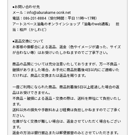
●お問い合わせ先
メール：info@aburakame.ocnk.net
電話：086-201-8884（受付時間：平日 11時〜17時）
アートスペース油亀のオンラインショップ「油亀のweb通販」 担
当：柏戸（かしわど）
●返品交換について
お客様の御都合による返品、返金（色やイメージが違った、サイズ
が合わない等）はお受けいたしかねますのでご了承下さい。
商品の品質については充分注意いたしておりますが、万一不良品・
破損がありました場合、お手元に商品到着後4日以内にご連絡いた
だければ、良品と交換または返品を賜ります。
一度ご利用になられた商品、商品到着後5日以上経過した場合の返
品はお受けできません。
不良品・破損による返品・交換の際は、送料を弊社にて負担いたし
ます。
送料以外の損失や手数料および経費は負担しかねますのでご了承く
ださい。
在庫がなく交換が難しい場合は、返金させていただく場合もござい
ます。
返金の方法は銀行振込または郵便振替のみとさせていただきます。