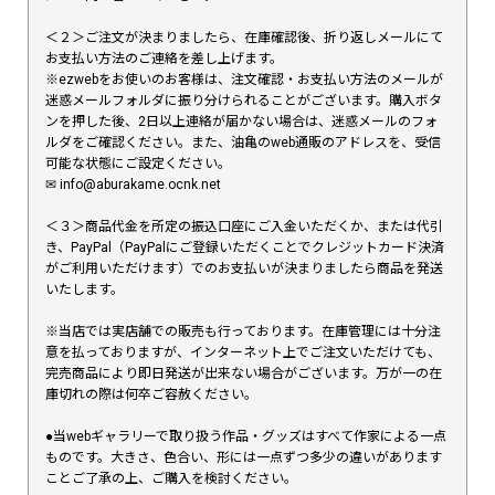
＜２＞ご注文が決まりましたら、在庫確認後、折り返しメールにて
お支払い方法のご連絡を差し上げます。
※ezwebをお使いのお客様は、注文確認・お支払い方法のメールが
迷惑メールフォルダに振り分けられることがございます。購入ボタ
ンを押した後、2日以上連絡が届かない場合は、迷惑メールのフォ
ルダをご確認ください。また、油亀のweb通販のアドレスを、受信
可能な状態にご設定ください。
✉︎ info@aburakame.ocnk.net
＜３＞商品代金を所定の振込口座にご入金いただくか、または代引
き、PayPal（PayPalにご登録いただくことでクレジットカード決済
がご利用いただけます）でのお支払いが決まりましたら商品を発送
いたします。
※当店では実店舗での販売も行っております。在庫管理には十分注
意を払っておりますが、インターネット上でご注文いただけても、
完売商品により即日発送が出来ない場合がございます。万が一の在
庫切れの際は何卒ご容赦ください。
●当webギャラリーで取り扱う作品・グッズはすべて作家による一点
ものです。大きさ、色合い、形には一点ずつ多少の違いがあります
ことご了承の上、ご購入を検討ください。