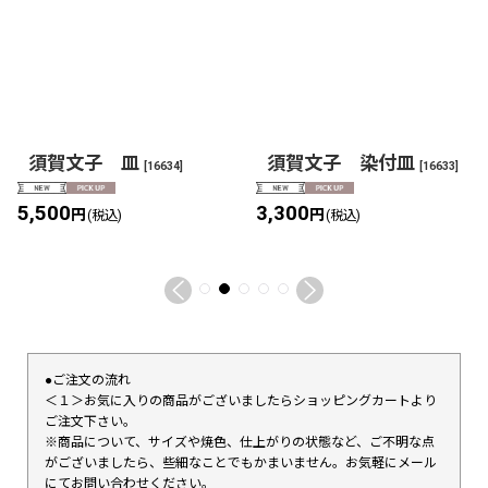
須賀文子 皿
須賀文子 染付皿
[
16634
]
[
16633
]
5,500
3,300
円
円
(税込)
(税込)
●ご注文の流れ
＜１＞お気に入りの商品がございましたらショッピングカートより
ご注文下さい。
※商品について、サイズや焼色、仕上がりの状態など、ご不明な点
がございましたら、些細なことでもかまいません。お気軽にメール
にてお問い合わせください。