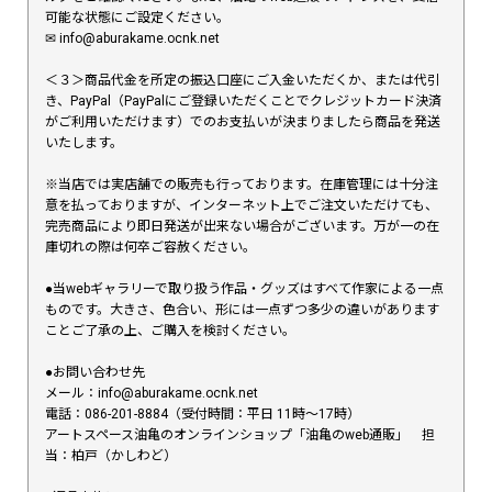
可能な状態にご設定ください。
✉︎ info@aburakame.ocnk.net
＜３＞商品代金を所定の振込口座にご入金いただくか、または代引
き、PayPal（PayPalにご登録いただくことでクレジットカード決済
がご利用いただけます）でのお支払いが決まりましたら商品を発送
いたします。
※当店では実店舗での販売も行っております。在庫管理には十分注
意を払っておりますが、インターネット上でご注文いただけても、
完売商品により即日発送が出来ない場合がございます。万が一の在
庫切れの際は何卒ご容赦ください。
●当webギャラリーで取り扱う作品・グッズはすべて作家による一点
ものです。大きさ、色合い、形には一点ずつ多少の違いがあります
ことご了承の上、ご購入を検討ください。
●お問い合わせ先
メール：info@aburakame.ocnk.net
電話：086-201-8884（受付時間：平日 11時〜17時）
アートスペース油亀のオンラインショップ「油亀のweb通販」 担
当：柏戸（かしわど）