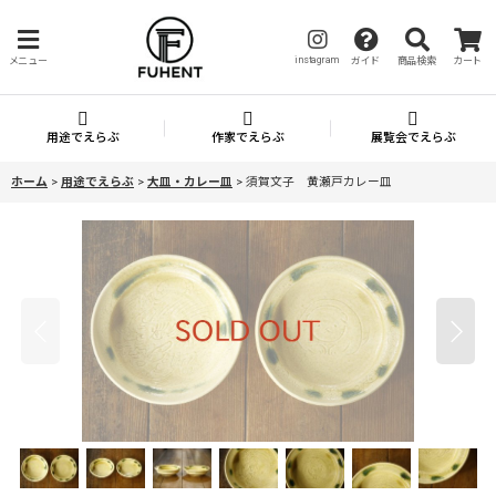
instagram
メニュー
ガイド
商品検索
カート
用途でえらぶ
作家でえらぶ
展覧会でえらぶ
ホーム
>
用途でえらぶ
>
大皿・カレー皿
>
須賀文子 黄瀬戸カレー皿