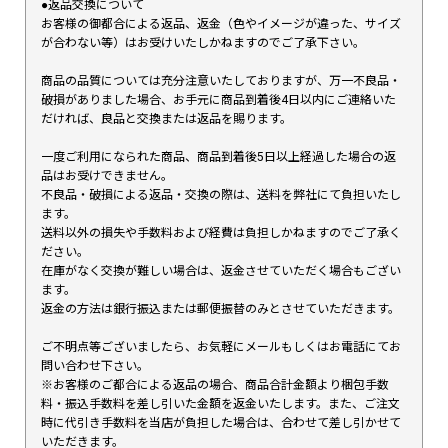
●返品交換について
お客様の御都合による返品、返金（色やイメージが違った、サイズ
が合わない等）はお受けいたしかねますのでご了承下さい。
商品の品質については充分注意いたしておりますが、万一不良品・
破損がありました場合、お手元に商品到着後4日以内にご連絡いた
だければ、良品と交換または返品を賜ります。
一度ご利用になられた商品、商品到着後5日以上経過した場合の返
品はお受けできません。
不良品・破損による返品・交換の際は、送料を弊社にて負担いたし
ます。
送料以外の損失や手数料および経費は負担しかねますのでご了承く
ださい。
在庫がなく交換が難しい場合は、返金させていただく場合もござい
ます。
返金の方法は銀行振込または郵便振替のみとさせていただきます。
ご不明点等ございましたら、お気軽にメールもしくはお電話にてお
問い合わせ下さい。
※お客様のご都合による返品の場合、商品合計金額より梱包手数
料・振込手数料を差し引いた金額を返金いたします。また、ご注文
時に代引き手数料を当店が負担した場合は、合わせて差し引かせて
いただきます。