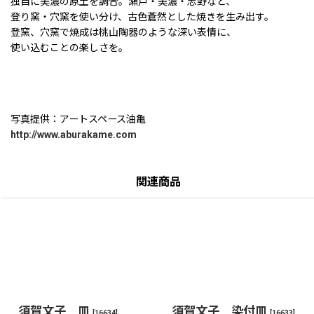
独自に美濃の原土を調合。瀬戸・美濃・志野など、
登り窯・穴窯を使い分け、古色蒼然とした焼きを生み出す。
登窯、穴窯で焼成は桃山陶器のような深い表情に、
使い込むことの楽しさを。
写真提供：アートスペース油亀
http://www.aburakame.com
関連商品
須賀文子 皿
須賀文子 染付皿
[
16634
]
[
16633
]