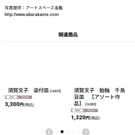
写真提供：アートスペース油亀
http://www.aburakame.com
関連商品
須賀文子 染付皿
須賀文子 飴釉 千鳥
[
16633
]
豆皿 【アソート作
品】
3,300
円
[
16283
]
(税込)
1,320
円
(税込)