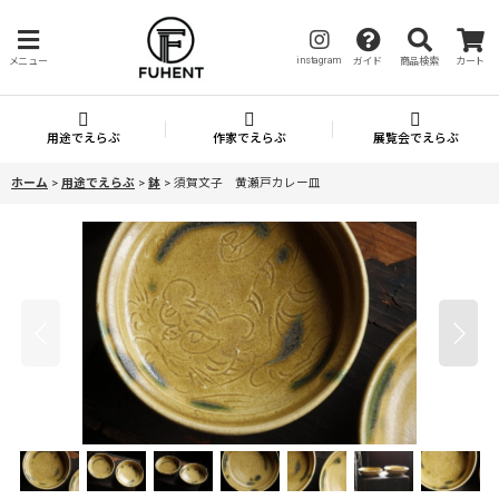
instagram
メニュー
ガイド
商品検索
カート
用途でえらぶ
作家でえらぶ
展覧会でえらぶ
ホーム
>
用途でえらぶ
>
鉢
>
須賀文子 黄瀬戸カレー皿