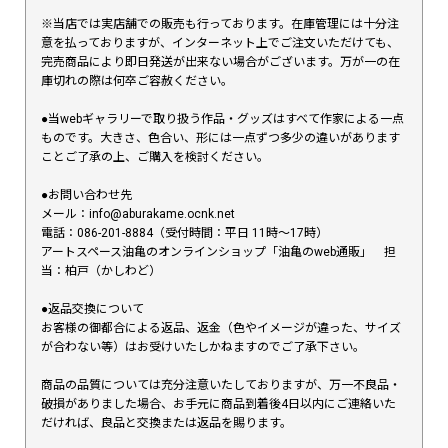
※当店では実店舗での販売も行っております。在庫管理には十分注
意を払っておりますが、インターネット上でご注文いただけても、
完売商品により即日発送が出来ない場合がございます。万が一の在
庫切れの際は何卒ご容赦ください。
●当webギャラリーで取り扱う作品・グッズはすべて作家による一点
ものです。大きさ、色合い、形には一点ずつ多少の違いがあります
ことご了承の上、ご購入を検討ください。
●お問い合わせ先
メール：info@aburakame.ocnk.net
電話：086-201-8884（受付時間：平日 11時〜17時）
アートスペース油亀のオンラインショップ「油亀のweb通販」 担
当：柏戸（かしわど）
●返品交換について
お客様の御都合による返品、返金（色やイメージが違った、サイズ
が合わない等）はお受けいたしかねますのでご了承下さい。
商品の品質については充分注意いたしておりますが、万一不良品・
破損がありました場合、お手元に商品到着後4日以内にご連絡いた
だければ、良品と交換または返品を賜ります。