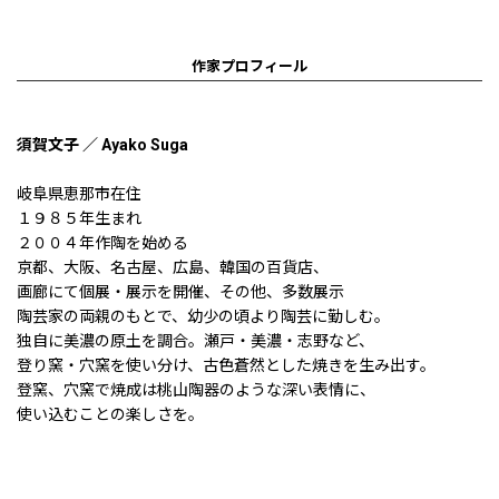
作家プロフィール
須賀文子 ／ Ayako Suga
岐阜県恵那市在住
１９８５年生まれ
２００４年作陶を始める
京都、大阪、名古屋、広島、韓国の百貨店、
画廊にて個展・展示を開催、その他、多数展示
陶芸家の両親のもとで、幼少の頃より陶芸に勤しむ。
独自に美濃の原土を調合。瀬戸・美濃・志野など、
登り窯・穴窯を使い分け、古色蒼然とした焼きを生み出す。
登窯、穴窯で焼成は桃山陶器のような深い表情に、
使い込むことの楽しさを。