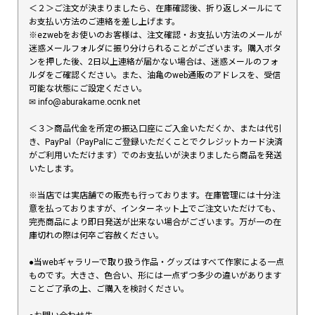
＜２＞ご注文が決まりましたら、在庫確認後、折り返しメールにて
お支払い方法のご連絡を差し上げます。
※ezwebをお使いのお客様は、注文確認・お支払い方法のメールが
迷惑メールフォルダに振り分けられることがございます。購入ボタ
ンを押した後、2日以上連絡が届かない場合は、迷惑メールのフォ
ルダをご確認ください。また、油亀のweb通販のアドレスを、受信
可能な状態にご設定ください。
✉︎ info@aburakame.ocnk.net
＜３＞商品代金を所定の振込口座にご入金いただくか、または代引
き、PayPal（PayPalにご登録いただくことでクレジットカード決済
がご利用いただけます）でのお支払いが決まりましたら商品を発送
いたします。
※当店では実店舗での販売も行っております。在庫管理には十分注
意を払っておりますが、インターネット上でご注文いただけても、
完売商品により即日発送が出来ない場合がございます。万が一の在
庫切れの際は何卒ご容赦ください。
●当webギャラリーで取り扱う作品・グッズはすべて作家による一点
ものです。大きさ、色合い、形には一点ずつ多少の違いがあります
ことご了承の上、ご購入を検討ください。