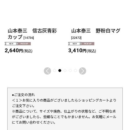
山本泰三 信古灰青彩
山本泰三 野粉白マグ
カップ
[
14736
]
[
22472
]
2,640
3,410
円
円
(税込)
(税込)
●ご注文の流れ
＜１＞お気に入りの商品がございましたらショッピングカートより
ご注文下さい。
※商品について、サイズや焼色、仕上がりの状態など、ご不明な点
がございましたら、些細なことでもかまいません。お気軽にメール
にてお問い合わせください。