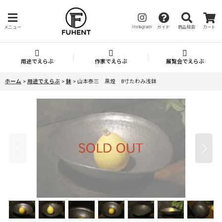
instagram
メニュー
ガイド
商品検索
カート
用途でえらぶ
作家でえらぶ
展覧会でえらぶ
ホーム
>
用途でえらぶ
>
鉢
>
山本泰三 黒煌 8寸たわみ浅鉢