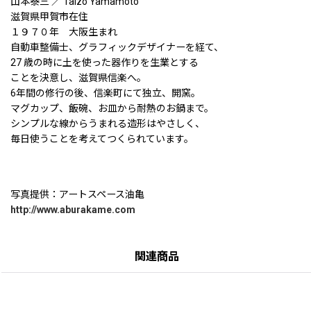
山本泰三 ／ Taizo Yamamoto
滋賀県甲賀市在住
１９７０年 大阪生まれ
自動車整備士、グラフィックデザイナーを経て、
27 歳の時に土を使った器作りを生業とする
ことを決意し、滋賀県信楽へ。
6年間の修行の後、信楽町にて独立、開窯。
マグカップ、飯碗、お皿から耐熱のお鍋まで。
シンプルな線からうまれる造形はやさしく、
毎日使うことを考えてつくられています。
写真提供：アートスペース油亀
http://www.aburakame.com
関連商品