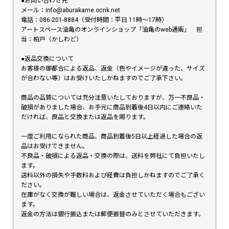
●お問い合わせ先
メール：info@aburakame.ocnk.net
電話：086-201-8884（受付時間：平日 11時〜17時）
アートスペース油亀のオンラインショップ「油亀のweb通販」 担
当：柏戸（かしわど）
●返品交換について
お客様の御都合による返品、返金（色やイメージが違った、サイズ
が合わない等）はお受けいたしかねますのでご了承下さい。
商品の品質については充分注意いたしておりますが、万一不良品・
破損がありました場合、お手元に商品到着後4日以内にご連絡いた
だければ、良品と交換または返品を賜ります。
一度ご利用になられた商品、商品到着後5日以上経過した場合の返
品はお受けできません。
不良品・破損による返品・交換の際は、送料を弊社にて負担いたし
ます。
送料以外の損失や手数料および経費は負担しかねますのでご了承く
ださい。
在庫がなく交換が難しい場合は、返金させていただく場合もござい
ます。
返金の方法は銀行振込または郵便振替のみとさせていただきます。