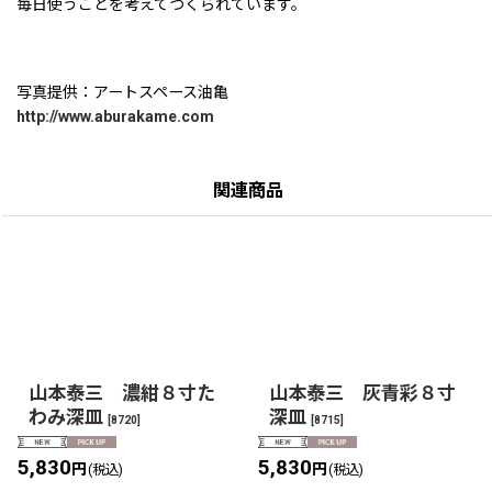
毎日使うことを考えてつくられています。
写真提供：アートスペース油亀
http://www.aburakame.com
関連商品
山本泰三 濃紺８寸た
山本泰三 灰青彩８寸
わみ深皿
深皿
[
8720
]
[
8715
]
5,830
5,830
円
円
(税込)
(税込)