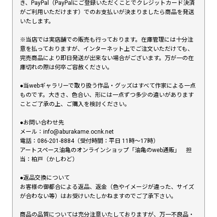
き、PayPal（PayPalにご登録いただくことでクレジットカード決済
がご利用いただけます）でのお支払いが決まりましたら商品を発送
いたします。
※当店では実店舗での販売も行っております。在庫管理には十分注
意を払っておりますが、インターネット上でご注文いただけても、
完売商品により即日発送が出来ない場合がございます。万が一の在
庫切れの際は何卒ご容赦ください。
●当webギャラリーで取り扱う作品・グッズはすべて作家による一点
ものです。大きさ、色合い、形には一点ずつ多少の違いがあります
ことご了承の上、ご購入を検討ください。
●お問い合わせ先
メール：info@aburakame.ocnk.net
電話：086-201-8884（受付時間：平日 11時〜17時）
アートスペース油亀のオンラインショップ「油亀のweb通販」 担
当：柏戸（かしわど）
●返品交換について
お客様の御都合による返品、返金（色やイメージが違った、サイズ
が合わない等）はお受けいたしかねますのでご了承下さい。
商品の品質については充分注意いたしておりますが、万一不良品・