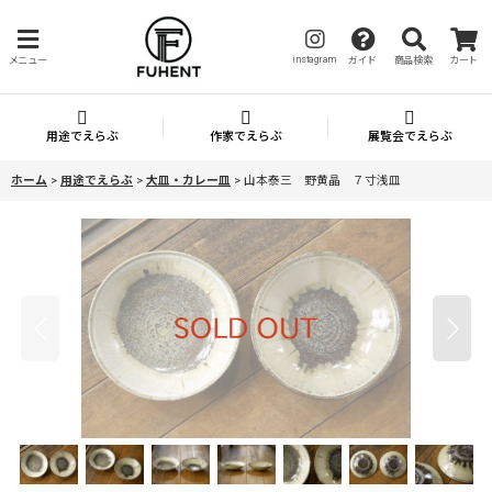
instagram
メニュー
ガイド
商品検索
カート
用途でえらぶ
作家でえらぶ
展覧会でえらぶ
ホーム
>
用途でえらぶ
>
大皿・カレー皿
>
山本泰三 野黄晶 ７寸浅皿