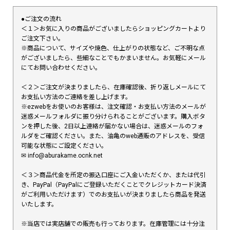
●ご注文の流れ
＜１＞お気に入りの商品がございましたらショッピングカートより
ご注文下さい。
※商品について、サイズや焼色、仕上がりの状態など、ご不明な点
がございましたら、些細なことでもかまいません。お気軽にメール
にてお問い合わせください。
＜２＞ご注文が決まりましたら、在庫確認後、折り返しメールにて
お支払い方法のご連絡を差し上げます。
※ezwebをお使いのお客様は、注文確認・お支払い方法のメールが
迷惑メールフォルダに振り分けられることがございます。購入ボタ
ンを押した後、2日以上連絡が届かない場合は、迷惑メールのフォ
ルダをご確認ください。また、油亀のweb通販のアドレスを、受信
可能な状態にご設定ください。
✉︎ info@aburakame.ocnk.net
＜３＞商品代金を所定の振込口座にご入金いただくか、または代引
き、PayPal（PayPalにご登録いただくことでクレジットカード決済
がご利用いただけます）でのお支払いが決まりましたら商品を発送
いたします。
※当店では実店舗での販売も行っております。在庫管理には十分注