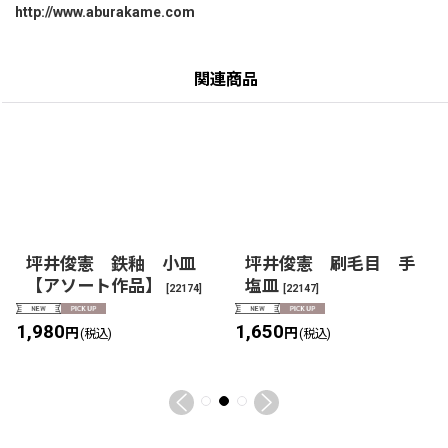
http://www.aburakame.com
関連商品
坪井俊憲 鉄釉 小皿
坪井俊憲 刷毛目 手
【アソート作品】
塩皿
[
22174
]
[
22147
]
1,980
1,650
円
円
(税込)
(税込)