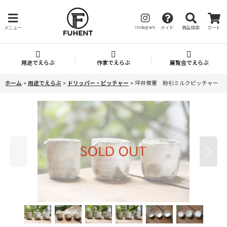
instagram
メニュー
ガイド
商品検索
カート
用途でえらぶ
作家でえらぶ
展覧会でえらぶ
ホーム
>
用途でえらぶ
>
ドリッパー・ピッチャー
>
坪井俊憲 粉引ミルクピッチャー