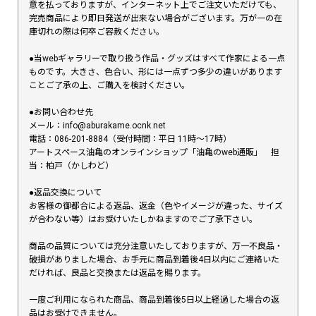
意を払っておりますが、インターネット上でご注文いただけても、
完売商品により即日発送が出来ない場合がございます。万が一の在
庫切れの際は何卒ご容赦ください。
●当webギャラリーで取り扱う作品・グッズはすべて作家による一点
ものです。大きさ、色合い、形には一点ずつ多少の違いがあります
ことご了承の上、ご購入を検討ください。
●お問い合わせ先
メール：info@aburakame.ocnk.net
電話：086-201-8884（受付時間：平日 11時〜17時）
アートスペース油亀のオンラインショップ「油亀のweb通販」 担
当：柏戸（かしわど）
●返品交換について
お客様の御都合による返品、返金（色やイメージが違った、サイズ
が合わない等）はお受けいたしかねますのでご了承下さい。
商品の品質については充分注意いたしておりますが、万一不良品・
破損がありました場合、お手元に商品到着後4日以内にご連絡いた
だければ、良品と交換または返品を賜ります。
一度ご利用になられた商品、商品到着後5日以上経過した場合の返
品はお受けできません。