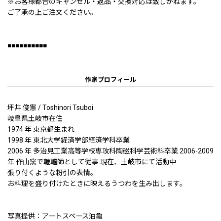
※お客様都合のキャンセル・返品・交換対応は致しかねます。
ご了承の上ご注文ください。
■■■■■■■■■■
作家プロフィール
坪井 俊憲 / Toshinori Tsuboi
岐阜県土岐市在住
1974 年 東京都生まれ
1998 年 東北大学経済学部経済学科卒業
2006 年 多治見工業高等学校専攻科陶磁科学芸術科卒業 2006-2009
年 作山窯で轆轤師として従事 現在、土岐市にて活動中
張り付くような粉引の表情。
お料理を盛り付けたときに映えるうつわを生み出します。
写真提供：アートスペース油亀