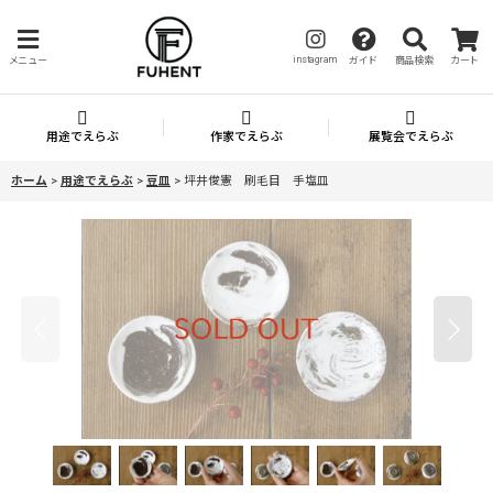
instagram
メニュー
ガイド
商品検索
カート
用途でえらぶ
作家でえらぶ
展覧会でえらぶ
ホーム
>
用途でえらぶ
>
豆皿
>
坪井俊憲 刷毛目 手塩皿