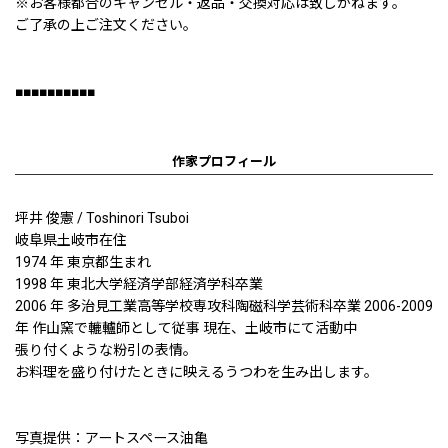
※お客様都合のキャンセル・返品・交換対応は致しかねます。
ご了承の上ご注文ください。
■■■■■■■■■■
作家プロフィール
坪井 俊憲 / Toshinori Tsuboi
岐阜県土岐市在住
1974 年 東京都生まれ
1998 年 東北大学経済学部経済学科卒業
2006 年 多治見工業高等学校専攻科陶磁科学芸術科卒業 2006-2009
年 作山窯で轆轤師として従事 現在、土岐市にて活動中
張り付くような粉引の表情。
お料理を盛り付けたときに映えるうつわを生み出します。
写真提供：アートスペース油亀