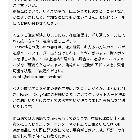
ご注文下さい。
※商品について、サイズや焼色、仕上がりの状態など、ご不明な点
がございましたら、些細なことでもかまいません。お気軽にメール
にてお問い合わせください。
＜２＞ご注文が決まりましたら、在庫確認後、折り返しメールにて
お支払い方法のご連絡を差し上げます。
※ezwebをお使いのお客様は、注文確認・お支払い方法のメールが
迷惑メールフォルダに振り分けられることがございます。購入ボタ
ンを押した後、2日以上連絡が届かない場合は、迷惑メールのフォ
ルダをご確認ください。また、油亀のweb通販のアドレスを、受信
可能な状態にご設定ください。
✉︎ info@aburakame.ocnk.net
＜３＞商品代金を所定の振込口座にご入金いただくか、または代引
き、PayPal（PayPalにご登録いただくことでクレジットカード決済
がご利用いただけます）でのお支払いが決まりましたら商品を発送
いたします。
※当店では実店舗での販売も行っております。在庫管理には十分注
意を払っておりますが、インターネット上でご注文いただけても、
完売商品により即日発送が出来ない場合がございます。万が一の在
庫切れの際は何卒ご容赦ください。