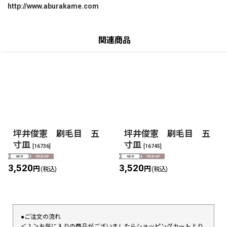
http://www.aburakame.com
関連商品
坪井俊憲 刷毛目 五
坪井俊憲 刷毛目 五
寸皿
寸皿
[
16736
]
[
16745
]
3,520
3,520
円
円
(税込)
(税込)
●ご注文の流れ
＜１＞お気に入りの商品がございましたらショッピングカートより