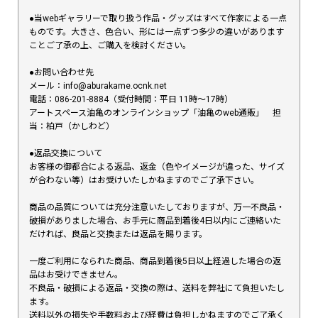
●当webギャラリーで取り扱う作品・グッズはすべて作家による一点
ものです。大きさ、色合い、形には一点ずつ多少の違いがあります
ことご了承の上、ご購入を検討ください。
●お問い合わせ先
メール：info@aburakame.ocnk.net
電話：086-201-8884（受付時間：平日 11時〜17時）
アートスペース油亀のオンラインショップ「油亀のweb通販」 担
当：柏戸（かしわど）
●返品交換について
お客様の御都合による返品、返金（色やイメージが違った、サイズ
が合わない等）はお受けいたしかねますのでご了承下さい。
商品の品質については充分注意いたしておりますが、万一不良品・
破損がありました場合、お手元に商品到着後4日以内にご連絡いた
だければ、良品と交換または返品を賜ります。
一度ご利用になられた商品、商品到着後5日以上経過した場合の返
品はお受けできません。
不良品・破損による返品・交換の際は、送料を弊社にて負担いたし
ます。
送料以外の損失や手数料および経費は負担しかねますのでご了承く