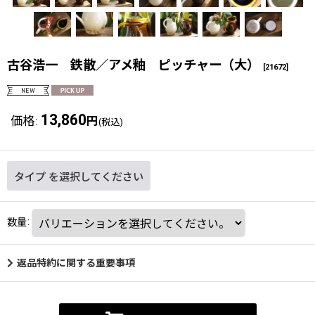
古谷浩一 鉄散／アメ釉 ピッチャー（大）
[
21672
]
13,860
価格
:
円
(税込)
タイプ
を選択してください
数量
:
返品特約に関する重要事項