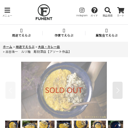
instagram
メニュー
ガイド
商品検索
カート
用途でえらぶ
作家でえらぶ
展覧会でえらぶ
ホーム
>
用途でえらぶ
>
大皿・カレー皿
>
古谷浩一 ルリ釉 彫刻深皿【アソート作品】