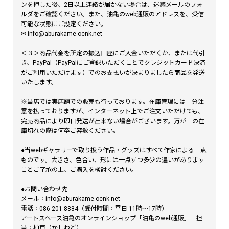
ンを押した後、2日以上連絡が届かない場合は、迷惑メールのフォ
ルダをご確認ください。また、油亀のweb通販のアドレスを、受信
可能な状態にご設定ください。
✉︎ info@aburakame.ocnk.net
＜３＞商品代金を所定の振込口座にご入金いただくか、または代引
き、PayPal（PayPalにご登録いただくことでクレジットカード決済
がご利用いただけます）でのお支払いが決まりましたら商品を発送
いたします。
※当店では実店舗での販売も行っております。在庫管理には十分注
意を払っておりますが、インターネット上でご注文いただけても、
完売商品により即日発送が出来ない場合がございます。万が一の在
庫切れの際は何卒ご容赦ください。
●当webギャラリーで取り扱う作品・グッズはすべて作家による一点
ものです。大きさ、色合い、形には一点ずつ多少の違いがあります
ことご了承の上、ご購入を検討ください。
●お問い合わせ先
メール：info@aburakame.ocnk.net
電話：086-201-8884（受付時間：平日 11時〜17時）
アートスペース油亀のオンラインショップ「油亀のweb通販」 担
当：柏戸（かしわど）