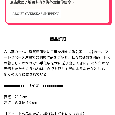
点击此处了解更多有关海外运输的信息↓
商品詳細
六古窯の一つ、滋賀県信楽に工房を構える陶芸家、古谷浩一。 ア
ートスペース油亀での個展作品をご紹介。様々な研鑽を積み、日々
の暮らしにかかせない手仕事を世に送り出してきた。 あたたかな
表情をたたえるうつわは、食卓を照らす光のような存在として、
多くの人々に愛されている。
■■■■■■■■■■ サイズ ■■■■■■■■■■
直径 26.0 cm
高さ 約 3.6~4.0 cm
【アソート作品のため、模様はお任せになります】