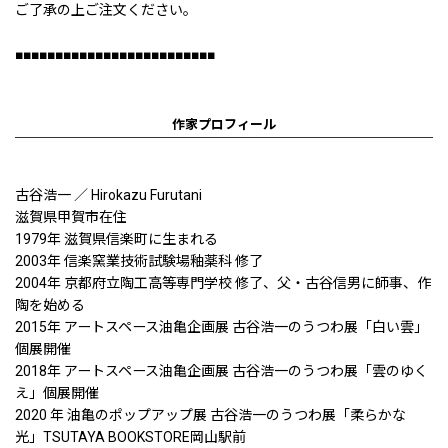
ご了承の上ご注文ください。
■■■■■■■■■■■■■■■■■■■■■■■■■
作家プロフィール
古谷浩一 ／ Hirokazu Furutani
滋賀県甲賀市在住
1979年 滋賀県信楽町に生まれる
2003年 信楽窯業技術試験場釉薬科 修了
2004年 京都府立陶工高等専門学校 修了、父・古谷信男に師事、作
陶を始める
2015年 アートスペース油亀企画展 古谷浩一のうつわ展「白い雲」
個展開催
2018年 アートスペース油亀企画展 古谷浩一のうつわ展「雲のゆく
え」個展開催
2020 年 油亀のポップアップ展 古谷浩一のうつわ展「柔らかな
光」TSUTAYA BOOKSTORE岡山駅前