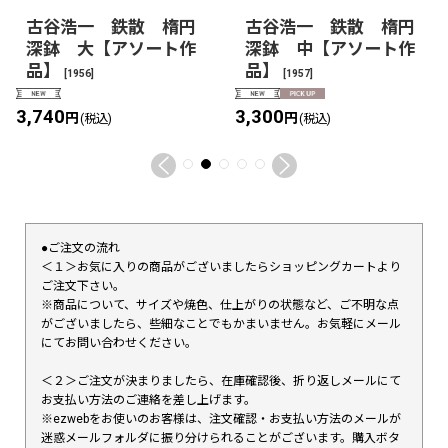
古谷浩一 鉄散 楕円
古谷浩一 鉄散 楕円
深鉢 大【アソート作
深鉢 中【アソート作
品】
品】
[
1956
]
[
1957
]
3,740
3,300
円
円
(税込)
(税込)
●ご注文の流れ
＜１＞お気に入りの商品がございましたらショッピングカートより
ご注文下さい。
※商品について、サイズや焼色、仕上がりの状態など、ご不明な点
がございましたら、些細なことでもかまいません。お気軽にメール
にてお問い合わせください。
＜２＞ご注文が決まりましたら、在庫確認後、折り返しメールにて
お支払い方法のご連絡を差し上げます。
※ezwebをお使いのお客様は、注文確認・お支払い方法のメールが
迷惑メールフォルダに振り分けられることがございます。購入ボタ