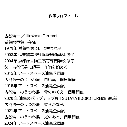
作家プロフィール
古谷浩一 ／ Hirokazu Furutani
滋賀県甲賀市在住
1979年 滋賀県信楽町に生まれる
2003年 信楽窯業技術試験場釉薬科 修了
2004年 京都府立陶工高等専門学校 修了
父・古谷信男に師事、作陶を始める
2015年 アートスペース油亀企画展
古谷浩一のうつわ展「白い雲」個展開催
2018年 アートスペース油亀企画展
古谷浩一のうつわ展「雲のゆくえ」個展開催
2020 年 油亀のポップアップ展 TSUTAYA BOOKSTORE岡山駅前
古谷浩一のうつわ展「柔らかな光」
2021年 アートスペース油亀企画展
古谷浩一のうつわ展「光のあと」個展開催
2024年 アートスペース油亀企画展