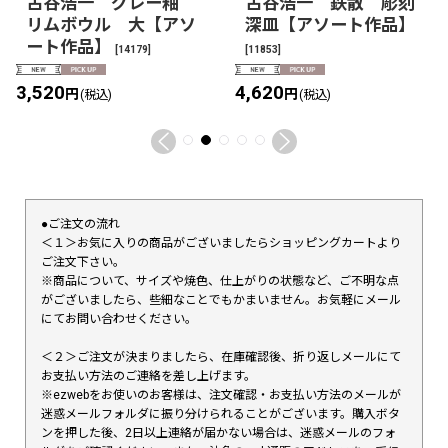
古谷浩一 グレー釉
古谷浩一 鉄散 彫刻
リムボウル 大【アソ
深皿【アソート作品】
ート作品】
[
14179
]
[
11853
]
3,520
4,620
円
円
(税込)
(税込)
●ご注文の流れ
＜１＞お気に入りの商品がございましたらショッピングカートより
ご注文下さい。
※商品について、サイズや焼色、仕上がりの状態など、ご不明な点
がございましたら、些細なことでもかまいません。お気軽にメール
にてお問い合わせください。
＜２＞ご注文が決まりましたら、在庫確認後、折り返しメールにて
お支払い方法のご連絡を差し上げます。
※ezwebをお使いのお客様は、注文確認・お支払い方法のメールが
迷惑メールフォルダに振り分けられることがございます。購入ボタ
ンを押した後、2日以上連絡が届かない場合は、迷惑メールのフォ