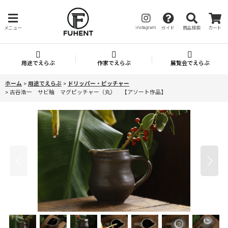
instagram
メニュー
ガイド
商品検索
カート
用途でえらぶ
作家でえらぶ
展覧会でえらぶ
ホーム
>
用途でえらぶ
>
ドリッパー・ピッチャー
>
古谷浩一 サビ釉 マグピッチャー（丸） 【アソート作品】