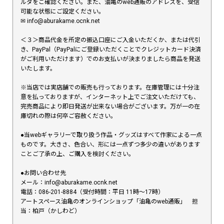
ルダをご確認ください。また、油亀のweb通販のアドレスを、受信
可能な状態にご設定ください。
✉︎ info@aburakame.ocnk.net
＜３＞商品代金を所定の振込口座にご入金いただくか、または代引
き、PayPal（PayPalにご登録いただくことでクレジットカード決済
がご利用いただけます）でのお支払いが決まりましたら商品を発送
いたします。
※当店では実店舗での販売も行っております。在庫管理には十分注
意を払っておりますが、インターネット上でご注文いただけても、
完売商品により即日発送が出来ない場合がございます。万が一の在
庫切れの際は何卒ご容赦ください。
●当webギャラリーで取り扱う作品・グッズはすべて作家による一点
ものです。大きさ、色合い、形には一点ずつ多少の違いがあります
ことご了承の上、ご購入を検討ください。
●お問い合わせ先
メール：info@aburakame.ocnk.net
電話：086-201-8884（受付時間：平日 11時〜17時）
アートスペース油亀のオンラインショップ「油亀のweb通販」 担
当：柏戸（かしわど）