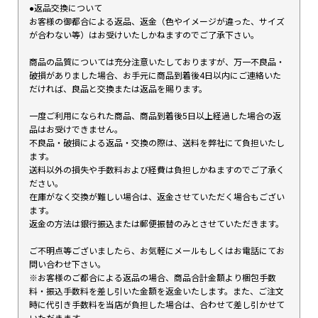
●返品交換について
お客様の御都合による返品、返金（色やイメージが違った、サイズ
が合わない等）はお受けいたしかねますのでご了承下さい。
商品の品質については充分注意いたしておりますが、万一不良品・
破損がありました場合、お手元に商品到着後4日以内にご連絡いた
だければ、良品と交換または返品を賜ります。
一度ご利用になられた商品、商品到着後5日以上経過した場合の返
品はお受けできません。
不良品・破損による返品・交換の際は、送料を弊社にて負担いたし
ます。
送料以外の損失や手数料および経費は負担しかねますのでご了承く
ださい。
在庫がなく交換が難しい場合は、返金させていただく場合もござい
ます。
返金の方法は銀行振込または郵便振替のみとさせていただきます。
ご不明点等ございましたら、お気軽にメールもしくはお電話にてお
問い合わせ下さい。
※お客様のご都合による返品の場合、商品合計金額より梱包手数
料・振込手数料を差し引いた金額を返金いたします。また、ご注文
時に代引き手数料を当店が負担した場合は、合わせて差し引かせて