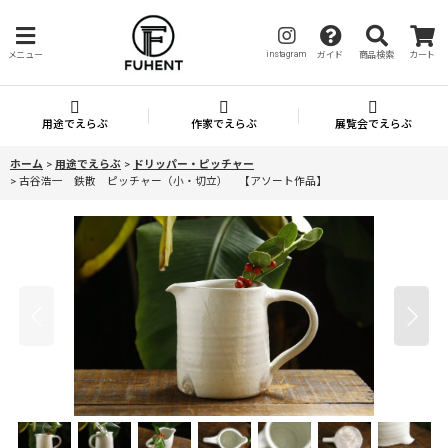
instagram
メニュー
ガイド
商品検索
カート
用途でえらぶ
作家でえらぶ
展覧会でえらぶ
ホーム
>
用途でえらぶ
>
ドリッパー・ピッチャー
>
古谷浩一 鉄散 ピッチャー（小・切立） 【アソート作品】