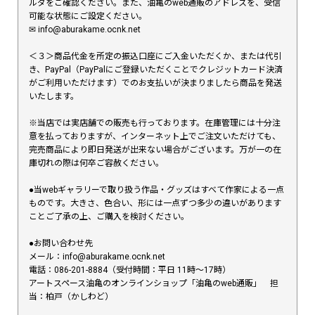
ルダをご確認ください。また、油亀のweb通販のアドレスを、受信
可能な状態にご設定ください。
✉︎ info@aburakame.ocnk.net
＜３＞商品代金を所定の振込口座にご入金いただくか、または代引
き、PayPal（PayPalにご登録いただくことでクレジットカード決済
がご利用いただけます）でのお支払いが決まりましたら商品を発送
いたします。
※当店では実店舗での販売も行っております。在庫管理には十分注
意を払っておりますが、インターネット上でご注文いただけても、
完売商品により即日発送が出来ない場合がございます。万が一の在
庫切れの際は何卒ご容赦ください。
●当webギャラリーで取り扱う作品・グッズはすべて作家による一点
ものです。大きさ、色合い、形には一点ずつ多少の違いがあります
ことご了承の上、ご購入を検討ください。
●お問い合わせ先
メール：info@aburakame.ocnk.net
電話：086-201-8884（受付時間：平日 11時〜17時）
アートスペース油亀のオンラインショップ「油亀のweb通販」 担
当：柏戸（かしわど）