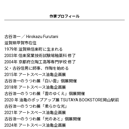
作家プロフィール
古谷浩一 ／ Hirokazu Furutani
滋賀県甲賀市在住
1979年 滋賀県信楽町に生まれる
2003年 信楽窯業技術試験場釉薬科 修了
2004年 京都府立陶工高等専門学校 修了
父・古谷信男に師事、作陶を始める
2015年 アートスペース油亀企画展
古谷浩一のうつわ展「白い雲」個展開催
2018年 アートスペース油亀企画展
古谷浩一のうつわ展「雲のゆくえ」個展開催
2020 年 油亀のポップアップ展 TSUTAYA BOOKSTORE岡山駅前
古谷浩一のうつわ展「柔らかな光」
2021年 アートスペース油亀企画展
古谷浩一のうつわ展「光のあと」個展開催
2024年 アートスペース油亀企画展