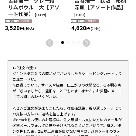
古谷浩一 グレー釉
古谷浩一 鉄散 彫刻
リムボウル 大【アソ
深皿【アソート作品】
ート作品】
[
14179
]
[
11853
]
3,520
4,620
円
円
(税込)
(税込)
●ご注文の流れ
＜１＞お気に入りの商品がございましたらショッピングカートより
ご注文下さい。
※商品について、サイズや焼色、仕上がりの状態など、ご不明な点
がございましたら、些細なことでもかまいません。お気軽にメール
にてお問い合わせください。
＜２＞ご注文が決まりましたら、在庫確認後、折り返しメールにて
お支払い方法のご連絡を差し上げます。
※ezwebをお使いのお客様は、注文確認・お支払い方法のメールが
迷惑メールフォルダに振り分けられることがございます。購入ボタ
ンを押した後、2日以上連絡が届かない場合は、迷惑メールのフォ