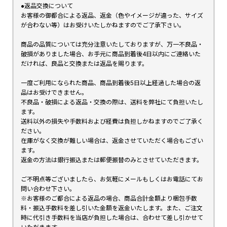
●返品交換について
お客様の御都合による返品、返金（色やイメージが違った、サイズ
が合わない等）はお受けいたしかねますのでご了承下さい。
商品の品質については充分注意いたしておりますが、万一不良品・
破損がありました場合、お手元に商品到着後4日以内にご連絡いた
だければ、良品と交換または返品を賜ります。
一度ご利用になられた商品、商品到着後5日以上経過した場合の返
品はお受けできません。
不良品・破損による返品・交換の際は、送料を弊社にて負担いたし
ます。
送料以外の損失や手数料および経費は負担しかねますのでご了承く
ださい。
在庫がなく交換が難しい場合は、返金させていただく場合もござい
ます。
返金の方法は銀行振込または郵便振替のみとさせていただきます。
ご不明点等ございましたら、お気軽にメールもしくはお電話にてお
問い合わせ下さい。
※お客様のご都合による返品の場合、商品合計金額より梱包手数
料・振込手数料を差し引いた金額を返金いたします。また、ご注文
時に代引き手数料を当店が負担した場合は、合わせて差し引かせて