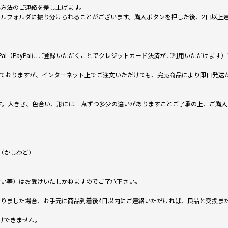
い方法のご連絡を差し上げます。
メールフォルダに振り分けられることがございます。購入ボタンを押した後、2日以
al（PayPalにご登録いただくことでクレジットカード決済がご利用いただけま
ておりますが、インターネット上でご注文いただけても、完売商品により即日発送
です。大きさ、色合い、形には一点ずつ多少の違いがありますことご了承の上、ご購
（かしわど）
ない等）はお受けいたしかねますのでご了承下さい。
りました場合、お手元に商品到着後4日以内にご連絡いただければ、良品と交換ま
けできません。