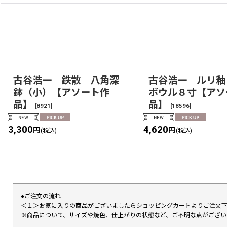
古谷浩一 鉄散 八角深
古谷浩一 ルリ釉
鉢（小）【アソート作
ボウル８寸【アソ
品】
品】
[
8921
]
[
18596
]
3,300
4,620
円
円
(税込)
(税込)
●ご注文の流れ
＜１＞お気に入りの商品がございましたらショッピングカートよりご注文
※商品について、サイズや焼色、仕上がりの状態など、ご不明な点がござ