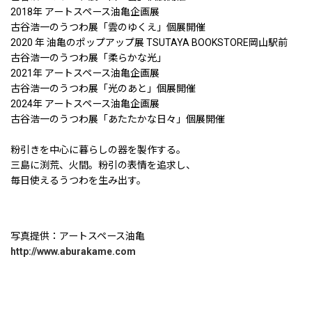
2018年 アートスペース油亀企画展
古谷浩一のうつわ展「雲のゆくえ」個展開催
2020 年 油亀のポップアップ展 TSUTAYA BOOKSTORE岡山駅前
古谷浩一のうつわ展「柔らかな光」
2021年 アートスペース油亀企画展
古谷浩一のうつわ展「光のあと」個展開催
2024年 アートスペース油亀企画展
古谷浩一のうつわ展「あたたかな日々」個展開催
粉引きを中心に暮らしの器を製作する。
三島に渕荒、火間。粉引の表情を追求し、
毎日使えるうつわを生み出す。
写真提供：アートスペース油亀
http://www.aburakame.com