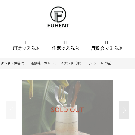
用途でえらぶ
作家でえらぶ
展覧会でえらぶ
スタンド
>
古谷浩一 荒鉄線 カトラリースタンド（小） 【アソート作品】