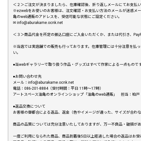
＜２＞ご注文が決まりましたら、在庫確認後、折り返しメールにてお支払
※ezwebをお使いのお客様は、注文確認・お支払い方法のメールが迷惑
亀のweb通販のアドレスを、受信可能な状態にご設定ください。
✉︎ info@aburakame.ocnk.net
＜３＞商品代金を所定の振込口座にご入金いただくか、または代引き、PayP
※当店では実店舗での販売も行っております。在庫管理には十分注意を払っ
い。
●当webギャラリーで取り扱う作品・グッズはすべて作家による一点もの
●お問い合わせ先
メール：info@aburakame.ocnk.net
電話：086-201-8884（受付時間：平日 11時〜17時）
アートスペース油亀のオンラインショップ「油亀のweb通販」 担当：柏戸
●返品交換について
お客様の御都合による返品、返金（色やイメージが違った、サイズが合わ
商品の品質については充分注意いたしておりますが、万一不良品・破損があ
一度ご利用になられた商品、商品到着後5日以上経過した場合の返品はお受