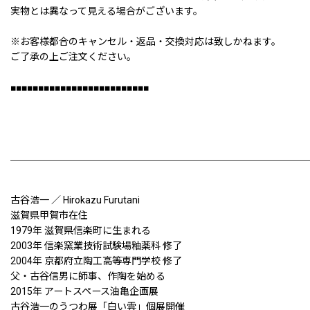
実物とは異なって見える場合がございます。
※お客様都合のキャンセル・返品・交換対応は致しかねます。
ご了承の上ご注文ください。
■■■■■■■■■■■■■■■■■■■■■■■■■
古谷浩一 ／ Hirokazu Furutani
滋賀県甲賀市在住
1979年 滋賀県信楽町に生まれる
2003年 信楽窯業技術試験場釉薬科 修了
2004年 京都府立陶工高等専門学校 修了
父・古谷信男に師事、作陶を始める
2015年 アートスペース油亀企画展
古谷浩一のうつわ展「白い雲」個展開催