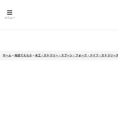
メニュー
ホーム
>
用途でえらぶ
>
木工・カトラリー・スプーン・フォーク・ナイフ・カトラリー