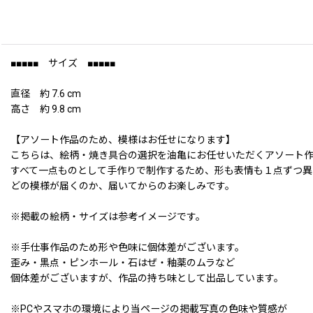
■■■■■ サイズ ■■■■■
直径 約 7.6 cm
高さ 約 9.8 cm
【アソート作品のため、模様はお任せになります】
こちらは、絵柄・焼き具合の選択を油亀にお任せいただくアソート
すべて一点ものとして手作りで制作するため、形も表情も１点ずつ異
どの模様が届くのか、届いてからのお楽しみです。
※掲載の絵柄・サイズは参考イメージです。
※手仕事作品のため形や色味に個体差がございます。
歪み・黒点・ピンホール・石はぜ・釉薬のムラなど
個体差がございますが、作品の持ち味として出品しています。
※PCやスマホの環境により当ページの掲載写真の色味や質感が