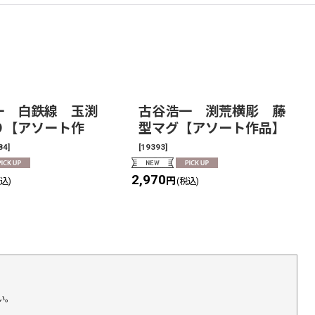
一 白鉄線 玉渕
古谷浩一 渕荒横彫 藤
り【アソート作
型マグ【アソート作品】
84
]
[
19393
]
2,970
円
税込)
(税込)
い。