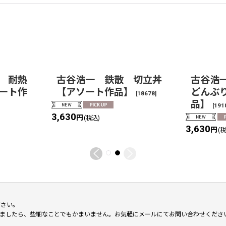
 耐熱
古谷浩一 鉄散 切立丼
古谷浩
ート作
【アソート作品】
どんぶ
[
18678
]
品】
[
191
3,630
円
(税込)
3,630
円
(
下さい。
いましたら、些細なことでもかまいません。お気軽にメールにてお問い合わせくださ