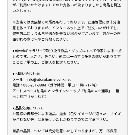
がご利用いただけます）でのお支払いが決まりましたら商品を発送
いたします。
※当店では実店舗での販売も行っております。在庫管理には十分注
意を払っておりますが、インターネット上でご注文いただけても、
完売商品により即日発送が出来ない場合がございます。万が一の在
庫切れの際は何卒ご容赦ください。
●当webギャラリーで取り扱う作品・グッズはすべて作家による一点
ものです。大きさ、色合い、形には一点ずつ多少の違いがあります
ことご了承の上、ご購入を検討ください。
●お問い合わせ先
メール：info@aburakame.ocnk.net
電話：086-201-8884（受付時間：平日 11時〜17時）
アートスペース油亀のオンラインショップ「油亀のweb通販」 担
当：柏戸（かしわど）
●返品交換について
お客様の御都合による返品、返金（色やイメージが違った、サイズ
が合わない等）はお受けいたしかねますのでご了承下さい。
商品の品質については充分注意いたしておりますが、万一不良品・