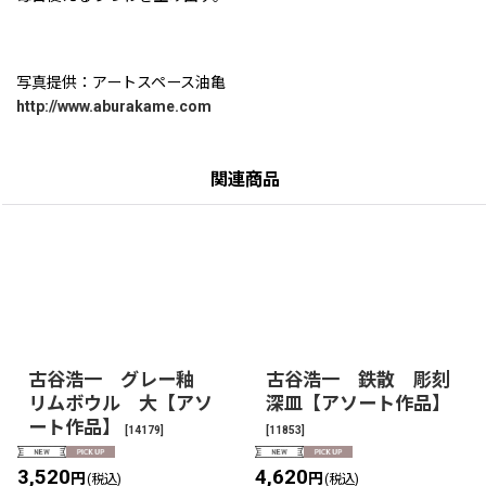
写真提供：アートスペース油亀
http://www.aburakame.com
関連商品
古谷浩一 グレー釉
古谷浩一 鉄散 彫刻
リムボウル 大【アソ
深皿【アソート作品】
ート作品】
[
14179
]
[
11853
]
3,520
4,620
円
円
(税込)
(税込)