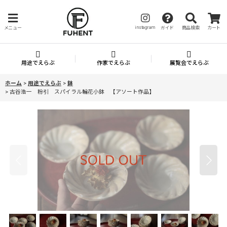
instagram
メニュー
ガイド
商品検索
カート
用途でえらぶ
作家でえらぶ
展覧会でえらぶ
ホーム
>
用途でえらぶ
>
鉢
>
古谷浩一 粉引 スパイラル輪花小鉢 【アソート作品】