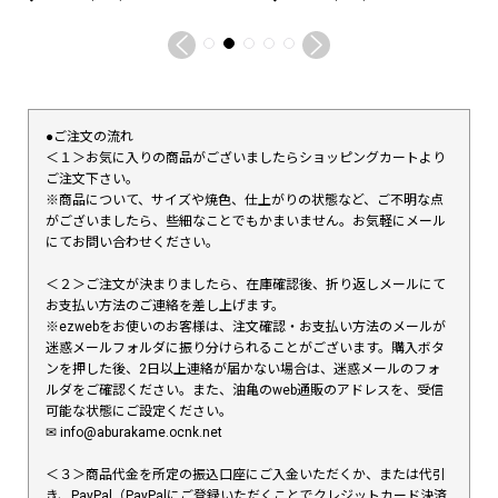
●ご注文の流れ
＜１＞お気に入りの商品がございましたらショッピングカートより
ご注文下さい。
※商品について、サイズや焼色、仕上がりの状態など、ご不明な点
がございましたら、些細なことでもかまいません。お気軽にメール
にてお問い合わせください。
＜２＞ご注文が決まりましたら、在庫確認後、折り返しメールにて
お支払い方法のご連絡を差し上げます。
※ezwebをお使いのお客様は、注文確認・お支払い方法のメールが
迷惑メールフォルダに振り分けられることがございます。購入ボタ
ンを押した後、2日以上連絡が届かない場合は、迷惑メールのフォ
ルダをご確認ください。また、油亀のweb通販のアドレスを、受信
可能な状態にご設定ください。
✉︎ info@aburakame.ocnk.net
＜３＞商品代金を所定の振込口座にご入金いただくか、または代引
き、PayPal（PayPalにご登録いただくことでクレジットカード決済