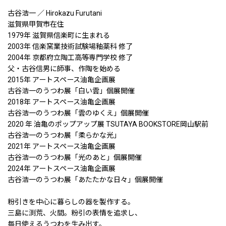
古谷浩一 ／ Hirokazu Furutani
滋賀県甲賀市在住
1979年 滋賀県信楽町に生まれる
2003年 信楽窯業技術試験場釉薬科 修了
2004年 京都府立陶工高等専門学校 修了
父・古谷信男に師事、作陶を始める
2015年 アートスペース油亀企画展
古谷浩一のうつわ展「白い雲」個展開催
2018年 アートスペース油亀企画展
古谷浩一のうつわ展「雲のゆくえ」個展開催
2020 年 油亀のポップアップ展 TSUTAYA BOOKSTORE岡山駅前
古谷浩一のうつわ展「柔らかな光」
2021年 アートスペース油亀企画展
古谷浩一のうつわ展「光のあと」個展開催
2024年 アートスペース油亀企画展
古谷浩一のうつわ展「あたたかな日々」個展開催
粉引きを中心に暮らしの器を製作する。
三島に渕荒、火間。粉引の表情を追求し、
毎日使えるうつわを生み出す。