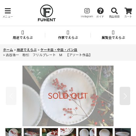
instagram
メニュー
ガイド
商品検索
カート
用途でえらぶ
作家でえらぶ
展覧会でえらぶ
ホーム
>
用途でえらぶ
>
ケーキ皿・中皿・パン皿
>
古谷浩一 粉引 フリルプレート M 【アソート作品】