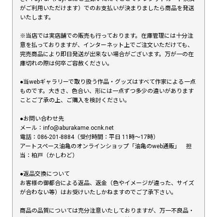
がご利用いただけます）でのお支払いが決まりましたら商品を発送
いたします。
※当店では実店舗での販売も行っております。在庫管理には十分注
意を払っておりますが、インターネット上でご注文いただけても、
完売商品により即日発送が出来ない場合がございます。万が一の在
庫切れの際は何卒ご容赦ください。
●当webギャラリーで取り扱う作品・グッズはすべて作家による一点
ものです。大きさ、色合い、形には一点ずつ多少の違いがあります
ことご了承の上、ご購入を検討ください。
●お問い合わせ先
メール：info@aburakame.ocnk.net
電話：086-201-8884（受付時間：平日 11時〜17時）
アートスペース油亀のオンラインショップ「油亀のweb通販」 担
当：柏戸（かしわど）
●返品交換について
お客様の御都合による返品、返金（色やイメージが違った、サイズ
が合わない等）はお受けいたしかねますのでご了承下さい。
商品の品質については充分注意いたしておりますが、万一不良品・