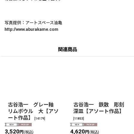
写真提供：アートスペース油亀
http://www.aburakame.com
関連商品
古谷浩一 グレー釉
古谷浩一 鉄散 彫刻
リムボウル 大【アソ
深皿【アソート作品】
ート作品】
[
14179
]
[
11853
]
3,520
4,620
円
円
(税込)
(税込)