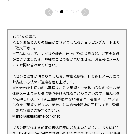
●ご注文の流れ
＜１＞お気に入りの商品がございましたらショッピングカートより
ご注文下さい。
※商品について、サイズや焼色、仕上がりの状態など、ご不明な点
がございましたら、些細なことでもかまいません。お気軽にメール
にてお問い合わせください。
＜２＞ご注文が決まりましたら、在庫確認後、折り返しメールにて
お支払い方法のご連絡を差し上げます。
※ezwebをお使いのお客様は、注文確認・お支払い方法のメールが
迷惑メールフォルダに振り分けられることがございます。購入ボタ
ンを押した後、2日以上連絡が届かない場合は、迷惑メールのフォ
ルダをご確認ください。また、油亀のweb通販のアドレスを、受信
可能な状態にご設定ください。
✉︎ info@aburakame.ocnk.net
＜３＞商品代金を所定の振込口座にご入金いただくか、または代引
き、PayPal（PayPalにご登録いただくことでクレジットカード決済