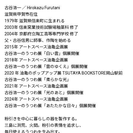
古谷浩一 ／ Hirokazu Furutani
滋賀県甲賀市在住
1979年 滋賀県信楽町に生まれる
2003年 信楽窯業技術試験場釉薬科 修了
2004年 京都府立陶工高等専門学校 修了
父・古谷信男に師事、作陶を始める
2015年 アートスペース油亀企画展
古谷浩一のうつわ展「白い雲」個展開催
2018年 アートスペース油亀企画展
古谷浩一のうつわ展「雲のゆくえ」個展開催
2020 年 油亀のポップアップ展 TSUTAYA BOOKSTORE岡山駅前
古谷浩一のうつわ展「柔らかな光」
2021年 アートスペース油亀企画展
古谷浩一のうつわ展「光のあと」個展開催
2024年 アートスペース油亀企画展
古谷浩一のうつわ展「あたたかな日々」個展開催
粉引きを中心に暮らしの器を製作する。
三島に渕荒、火間。粉引の表情を追求し、
毎日使えるうつわを生み出す。