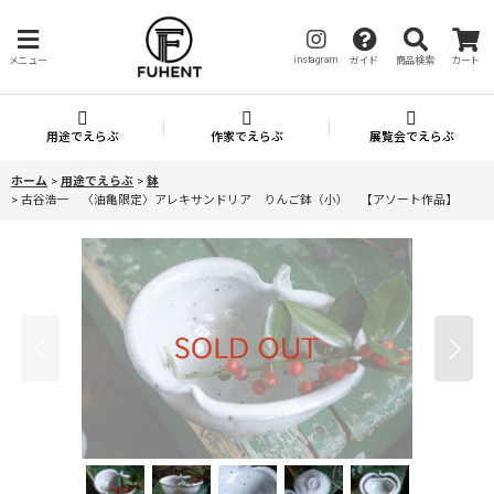
instagram
メニュー
ガイド
商品検索
カート
用途でえらぶ
作家でえらぶ
展覧会でえらぶ
ホーム
>
用途でえらぶ
>
鉢
>
古谷浩一 〈油亀限定〉アレキサンドリア りんご鉢（小） 【アソート作品】