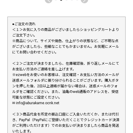
●ご注文の流れ
＜１＞お気に入りの商品がございましたらショッピングカートより
ご注文下さい。
※商品について、サイズや焼色、仕上がりの状態など、ご不明な点
がございましたら、些細なことでもかまいません。お気軽にメール
にてお問い合わせください。
＜２＞ご注文が決まりましたら、在庫確認後、折り返しメールにて
お支払い方法のご連絡を差し上げます。
※ezwebをお使いのお客様は、注文確認・お支払い方法のメールが
迷惑メールフォルダに振り分けられることがございます。購入ボタ
ンを押した後、2日以上連絡が届かない場合は、迷惑メールのフォ
ルダをご確認ください。また、油亀のweb通販のアドレスを、受信
可能な状態にご設定ください。
✉︎ info@aburakame.ocnk.net
＜３＞商品代金を所定の振込口座にご入金いただくか、または代引
き、PayPal（PayPalにご登録いただくことでクレジットカード決済
がご利用いただけます）でのお支払いが決まりましたら商品を発送
いたします。