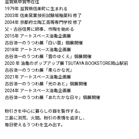
滋賀県甲賀市在住
1979年 滋賀県信楽町に生まれる
2003年 信楽窯業技術試験場釉薬科 修了
2004年 京都府立陶工高等専門学校 修了
父・古谷信男に師事、作陶を始める
2015年 アートスペース油亀企画展
古谷浩一のうつわ展「白い雲」個展開催
2018年 アートスペース油亀企画展
古谷浩一のうつわ展「雲のゆくえ」個展開催
2020 年 油亀のポップアップ展 TSUTAYA BOOKSTORE岡山駅前
古谷浩一のうつわ展「柔らかな光」
2021年 アートスペース油亀企画展
古谷浩一のうつわ展「光のあと」個展開催
2024年 アートスペース油亀企画展
古谷浩一のうつわ展「あたたかな日々」個展開催
粉引きを中心に暮らしの器を製作する。
三島に渕荒、火間。粉引の表情を追求し、
毎日使えるうつわを生み出す。