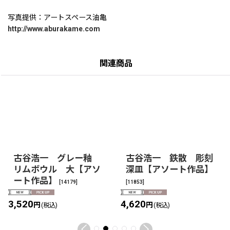
写真提供：アートスペース油亀
http://www.aburakame.com
関連商品
古谷浩一 グレー釉
古谷浩一 鉄散 彫刻
リムボウル 大【アソ
深皿【アソート作品】
ート作品】
[
14179
]
[
11853
]
3,520
4,620
円
円
(税込)
(税込)