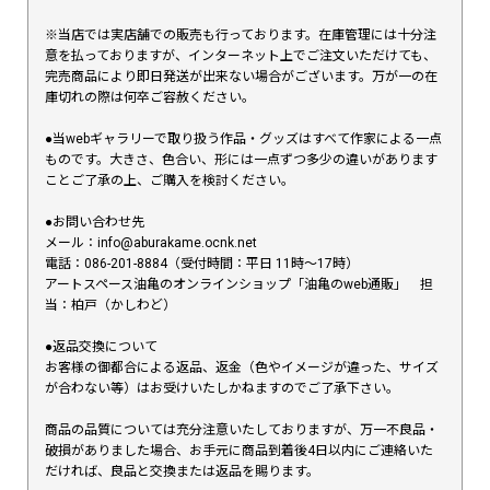
※当店では実店舗での販売も行っております。在庫管理には十分注
意を払っておりますが、インターネット上でご注文いただけても、
完売商品により即日発送が出来ない場合がございます。万が一の在
庫切れの際は何卒ご容赦ください。
●当webギャラリーで取り扱う作品・グッズはすべて作家による一点
ものです。大きさ、色合い、形には一点ずつ多少の違いがあります
ことご了承の上、ご購入を検討ください。
●お問い合わせ先
メール：info@aburakame.ocnk.net
電話：086-201-8884（受付時間：平日 11時〜17時）
アートスペース油亀のオンラインショップ「油亀のweb通販」 担
当：柏戸（かしわど）
●返品交換について
お客様の御都合による返品、返金（色やイメージが違った、サイズ
が合わない等）はお受けいたしかねますのでご了承下さい。
商品の品質については充分注意いたしておりますが、万一不良品・
破損がありました場合、お手元に商品到着後4日以内にご連絡いた
だければ、良品と交換または返品を賜ります。