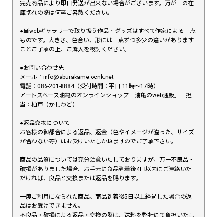
完売商品により即日発送が出来ない場合がございます。万が一の在
庫切れの際は何卒ご容赦ください。
●当webギャラリーで取り扱う作品・グッズはすべて作家による一点
ものです。大きさ、色合い、形には一点ずつ多少の違いがあります
ことご了承の上、ご購入を検討ください。
●お問い合わせ先
メール：info@aburakame.ocnk.net
電話：086-201-8884（受付時間：平日 11時〜17時）
アートスペース油亀のオンラインショップ「油亀のweb通販」 担
当：柏戸（かしわど）
●返品交換について
お客様の御都合による返品、返金（色やイメージが違った、サイズ
が合わない等）はお受けいたしかねますのでご了承下さい。
商品の品質については充分注意いたしておりますが、万一不良品・
破損がありました場合、お手元に商品到着後4日以内にご連絡いた
だければ、良品と交換または返品を賜ります。
一度ご利用になられた商品、商品到着後5日以上経過した場合の返
品はお受けできません。
不良品・破損による返品・交換の際は、送料を弊社にて負担いたし