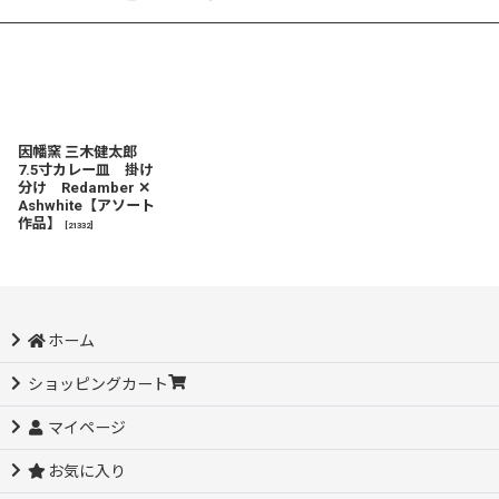
因幡窯 三木健太郎
7.5寸カレー皿 掛け
分け Redamber ✕
Ashwhite【アソート
作品】
[
21332
]
ホーム
ショッピングカート
マイページ
お気に入り