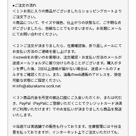
●ご注文の流れ
＜１＞お気に入りの商品がございましたらショッピングカートより
ご注文下さい。
※商品について、サイズや焼色、仕上がりの状態など、ご不明な点
がございましたら、些細なことでもかまいません。お気軽にメール
にてお問い合わせください。
＜２＞ご注文が決まりましたら、在庫確認後、折り返しメールにて
お支払い方法のご連絡を差し上げます。
※ezwebをお使いのお客様は、注文確認・お支払い方法のメールが
迷惑メールフォルダに振り分けられることがございます。購入ボタ
ンを押した後、2日以上連絡が届かない場合は、迷惑メールのフォ
ルダをご確認ください。また、油亀のweb通販のアドレスを、受信
可能な状態にご設定ください。
✉︎ info@aburakame.ocnk.net
＜３＞商品代金を所定の振込口座にご入金いただくか、または代引
き、PayPal（PayPalにご登録いただくことでクレジットカード決済
がご利用いただけます）でのお支払いが決まりましたら商品を発送
いたします。
※当店では実店舗での販売も行っております。在庫管理には十分注
意を払っておりますが、インターネット上でご注文いただけても、