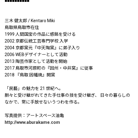
■■■■■■■■■■
三木 健太郎 / Kentaro Miki
鳥取県鳥取市在住
1999 人間国宝の作品に感銘を受ける
2002 京都伝統工芸専門学校 入学
2004 京都窯元『中天陶窯』に弟子入り
2006 WEBデザイナーとして活動
2013 陶芸作家として活動を開始
2017 鳥取市河原町の『因州・中井窯』に従事
2018 『鳥取 因幡焼』開窯
「民藝」の魅力を 21 世紀へ。
脈々と受け継がれてきた手仕事の技を受け継ぎ、 日々の暮らしの
なかで、常に手放せないうつわを作る。
写真提供：アートスペース油亀
http://www.aburakame.com