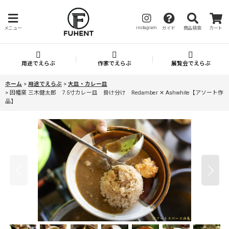
instagram
メニュー
ガイド
商品検索
カート
用途でえらぶ
作家でえらぶ
展覧会でえらぶ
ホーム
>
用途でえらぶ
>
大皿・カレー皿
>
因幡窯 三木健太郎 7.5寸カレー皿 掛け分け Redamber ✕ Ashwhite【アソート作
品】