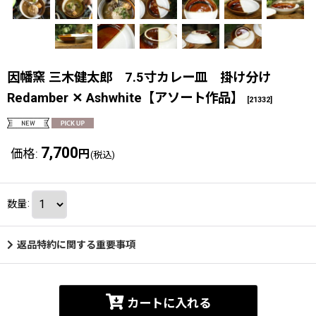
因幡窯 三木健太郎 7.5寸カレー皿 掛け分け
Redamber ✕ Ashwhite【アソート作品】
[
21332
]
7,700
価格
:
円
(税込)
数量
:
返品特約に関する重要事項
カートに入れる