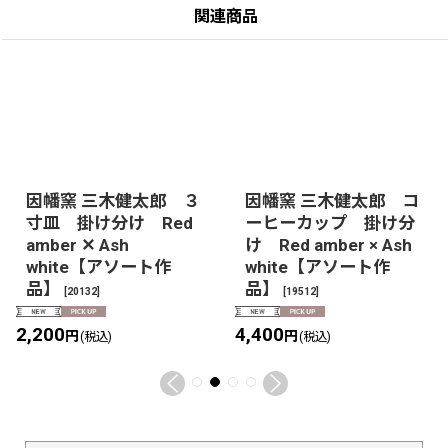
関連商品
因幡窯 三木健太郎 ３
因幡窯 三木健太郎 コ
寸皿 掛け分け Red
ーヒーカップ 掛け分
amber ✕ Ash
け Red amber × Ash
white【アソート作
white【アソート作
品】
品】
[
20132
]
[
19512
]
2,200
4,400
円
円
(税込)
(税込)