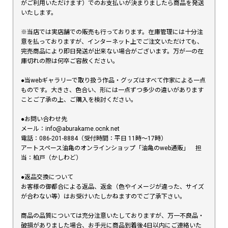
がご利用いただけます）でのお支払いが決まりましたら商品を発送
いたします。
※当店では実店舗での販売も行っております。在庫管理には十分注
意を払っておりますが、インターネット上でご注文いただけても、
完売商品により即日発送が出来ない場合がございます。万が一の在
庫切れの際は何卒ご容赦ください。
●当webギャラリーで取り扱う作品・グッズはすべて作家による一点
ものです。大きさ、色合い、形には一点ずつ多少の違いがあります
ことご了承の上、ご購入を検討ください。
●お問い合わせ先
メール：info@aburakame.ocnk.net
電話：086-201-8884（受付時間：平日 11時〜17時）
アートスペース油亀のオンラインショップ「油亀のweb通販」 担
当：柏戸（かしわど）
●返品交換について
お客様の御都合による返品、返金（色やイメージが違った、サイズ
が合わない等）はお受けいたしかねますのでご了承下さい。
商品の品質については充分注意いたしておりますが、万一不良品・
破損がありました場合、お手元に商品到着後4日以内にご連絡いた