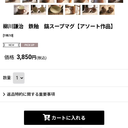
柳川謙治 鉄釉 鎬スープマグ【アソート作品】
[
19510
]
3,850
価格
:
円
(税込)
数量
:
返品特約に関する重要事項
カートに入れる