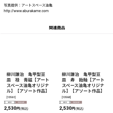
写真提供：アートスペース油亀
http://www.aburakame.com
関連商品
柳川謙治 亀甲型豆
柳川謙治 亀甲型豆
皿 禄 青磁【アート
皿 寿 飴釉【アート
スペース油亀オリジナ
スペース油亀オリジナ
ル】【アソート作品】
ル】【アソート作品】
[
13561
]
[
13560
]
2,530
2,530
円
円
(税込)
(税込)