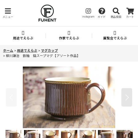
instagram
メニュー
ガイド
商品検索
カート
用途でえらぶ
作家でえらぶ
展覧会でえらぶ
ホーム
>
用途でえらぶ
>
マグカップ
>
柳川謙治 鉄釉 鎬スープマグ【アソート作品】