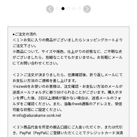
●ご注文の流れ
＜１＞お気に入りの商品がございましたらショッピングカートより
ご注文下さい。
※商品について、サイズや焼色、仕上がりの状態など、ご不明な点
がございましたら、些細なことでもかまいません。お気軽にメール
にてお問い合わせください。
＜２＞ご注文が決まりましたら、在庫確認後、折り返しメールにて
お支払い方法のご連絡を差し上げます。
※ezwebをお使いのお客様は、注文確認・お支払い方法のメールが
迷惑メールフォルダに振り分けられることがございます。購入ボタ
ンを押した後、2日以上連絡が届かない場合は、迷惑メールのフォ
ルダをご確認ください。また、油亀のweb通販のアドレスを、受信
可能な状態にご設定ください。
✉︎ info@aburakame.ocnk.net
＜３＞商品代金を所定の振込口座にご入金いただくか、または代引
き、PayPal（PayPalにご登録いただくことでクレジットカード決済