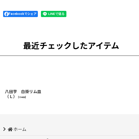
Facebookでシェア
最近チェックしたアイテム
八田亨 白掛リム皿
（Ｌ）
[
19463
]
ホーム