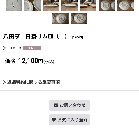
八田亨 白掛リム皿（Ｌ）
[
19463
]
12,100
価格
:
円
(税込)
返品特約に関する重要事項
お問い合わせ
お気に入り登録