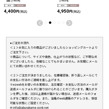
皿
[
14558
]
[
14554
]
4,400
4,950
円
円
(税込)
(税込)
●ご注文の流れ
＜１＞お気に入りの商品がございましたらショッピングカートより
ご注文下さい。
※商品について、サイズや焼色、仕上がりの状態など、ご不明な点
がございましたら、些細なことでもかまいません。お気軽にメール
にてお問い合わせください。
＜２＞ご注文が決まりましたら、在庫確認後、折り返しメールにて
お支払い方法のご連絡を差し上げます。
※ezwebをお使いのお客様は、注文確認・お支払い方法のメールが
迷惑メールフォルダに振り分けられることがございます。購入ボタ
ンを押した後、2日以上連絡が届かない場合は、迷惑メールのフォ
ルダをご確認ください。また、油亀のweb通販のアドレスを、受信
可能な状態にご設定ください。
✉︎ info@aburakame.ocnk.net