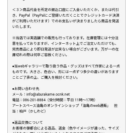
＜３＞商品代金を所定の振込口座にご入金いただくか、または代引
き、PayPal（PayPalにご登録いただくことでクレジットカード決済
がご利用いただけます）でのお支払いが決まりましたら商品を発送
いたします。
※当店では実店舗での販売も行っております。在庫管理には十分注
意を払っておりますが、インターネット上でご注文いただけても、
完売商品により即日発送が出来ない場合がございます。万が一の在
庫切れの際は何卒ご容赦ください。
●当webギャラリーで取り扱う作品・グッズはすべて作家による一点
ものです。大きさ、色合い、形には一点ずつ多少の違いがあります
ことご了承の上、ご購入を検討ください。
●お問い合わせ先
メール：info@aburakame.ocnk.net
電話：086-201-8884（受付時間：平日 11時〜17時）
アートスペース油亀のオンラインショップ「油亀のweb通販」 担
当：柏戸（かしわど）
●返品交換について
お客様の御都合による返品、返金（色やイメージが違った、サイズ