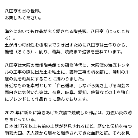
八田亨の炎の世界。
お楽しみください。
海外においても作品が広く愛される陶芸家、八田亨（はったとお
る）。
土が持つ可能性を極限まで引き出すために八田亨は土作りから、
轆轤（ろくろ）、削り、釉薬、焼成まで追求を重ねています。
八田亨は大阪の舞州陶芸館での研修時代に、大阪湾の海底トンネ
ルの工事の際に出た土を粘土に、護岸工事の杭を薪に、淀川の川
底の泥を釉薬にすることに携わりました。
身近なものを素材として「自己循環」しながら焼き上げる陶芸の
面白さに気付いた彼は、奈良、岐阜、愛知、佐賀などの土を独自
にブレンドして作品作りに励んでおります。
2022 年に新たに築きあげた穴窯で焼成した作品は、力強い炎の跡
をまとっている。
日本は1万年以上も前の土器が発見されるほど、歴史と伝統を持つ
陶芸大国。先人達から脈々と継承されてきた血脈と証。それを見