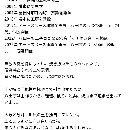
2003年 堺市にて独立
2004年 富田林市寺内町に穴窯を築窯
2016年 堺市に工房を新設
2019年 アートスペース油亀企画展 八田亨のうつわ展「泥土放
光」個展開催
2022年 八田亨の二基目となる穴窯「くすのき窯」を築窯
2022年 アートスペース油亀企画展 八田亨のうつわ展「原動
力」 個展開催
無数の炎を身にまとい、焼き抜いたそのうつわたち。
硬質感あふれる土の表情。
霜が舞い降りたかのような釉薬の流れ。
土が持つ可能性を極限まで引き出すために。
八田亨は土作りから、轆轤、削り、釉薬、焼成まで追求を重ねて
います。
大阪と故郷石川県の土を独自にブレンド。
土とまっすぐに向き合いながら、
炎の力がみなぎるようなうつわを生み出します。