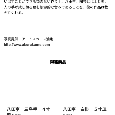
い出すことができる類のない作り手、八田亨。陶芸とは土と炎、
人の手が成し得る最も根源的な営みであることを、彼の作品は教
えてくれる。
写真提供：アートスペース油亀
http://www.aburakame.com
関連商品
八田亨 三島手 ４寸
八田亨 白掛 ５寸皿