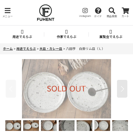
instagram
メニュー
ガイド
商品検索
カート
用途でえらぶ
作家でえらぶ
展覧会でえらぶ
ホーム
>
用途でえらぶ
>
大皿・カレー皿
>
八田亨 白掛リム皿（Ｌ）