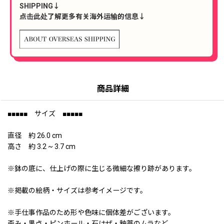
SHIPPING↓
点击此处了解更多有关海外运输的信息↓
商品詳細
■■■■■ サイズ ■■■■■
直径 約 26.0 cm
高さ 約 3.2 ~ 3.7 cm
※鉢の底に、仕上げの際に生じる微細な擦り跡があります。
※掲載の絵柄・サイズは参考イメージです。
※手仕事作品のため形や色味に個体差がございます。
歪み・黒点・ピンホール・石はぜ・釉薬のムラなど