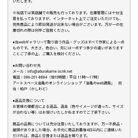
いたします。
※当店では実店舗での販売も行っております。在庫管理には十分注
意を払っておりますが、インターネット上でご注文いただけても、
完売商品により即日発送が出来ない場合がございます。万が一の在
庫切れの際は何卒ご容赦ください。
●当webギャラリーで取り扱う作品・グッズはすべて作家による一点
ものです。大きさ、色合い、形には一点ずつ多少の違いがあります
ことご了承の上、ご購入を検討ください。
●お問い合わせ先
メール：info@aburakame.ocnk.net
電話：086-201-8884（受付時間：平日 11時〜17時）
アートスペース油亀のオンラインショップ「油亀のweb通販」 担
当：柏戸（かしわど）
●返品交換について
お客様の御都合による返品、返金（色やイメージが違った、サイズ
が合わない等）はお受けいたしかねますのでご了承下さい。
商品の品質については充分注意いたしておりますが、万一不良品・
破損がありました場合、お手元に商品到着後4日以内にご連絡いた
だければ、良品と交換または返品を賜ります。