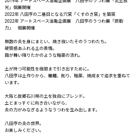
2019年 アートスペース油亀企画展 八田亨のうつわ展「泥土放
光」個展開催
2022年 八田亨の二基目となる穴窯「くすのき窯」を築窯
2022年 アートスペース油亀企画展 八田亨のうつわ展「原動
力」 個展開催
無数の炎を身にまとい、焼き抜いたそのうつわたち。
硬質感あふれる土の表情。
霜が舞い降りたかのような釉薬の流れ。
土が持つ可能性を極限まで引き出すために。
八田亨は土作りから、轆轤、削り、釉薬、焼成まで追求を重ねて
います。
大阪と故郷石川県の土を独自にブレンド。
土とまっすぐに向き合いながら、
炎の力がみなぎるようなうつわを生み出します。
八田亨の炎の世界。
お楽しみください。