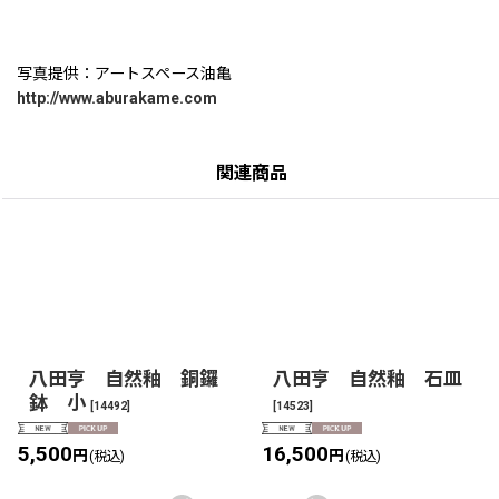
写真提供：アートスペース油亀
http://www.aburakame.com
関連商品
八田亨 自然釉 銅鑼
八田亨 自然釉 石皿
鉢 小
[
14492
]
[
14523
]
5,500
16,500
円
円
(税込)
(税込)