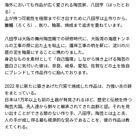
海外においても作品が広く愛される陶芸家、八田亨（はったとお
る）。
土が持つ可能性を極限まで引き出すために八田亨は土作りから、
轆轤（ろくろ）、削り、釉薬、焼成まで追求を重ねています。
八田亨は大阪の舞州陶芸館での研修時代に、大阪湾の海底トンネ
ルの工事の際に出た土を粘土に、護岸工事の杭を薪に、淀川の川
底の泥を釉薬にすることに携わりました。
身近なものを素材として「自己循環」しながら焼き上げる陶芸の
面白さに気付いた彼は、奈良、岐阜、愛知、佐賀などの土を独自
にブレンドして作品作りに励んでおります。
2022 年に新たに築きあげた穴窯で焼成した作品は、力強い炎の跡
をまとっている。
日本は1万年以上も前の土器が発見されるほど、歴史と伝統を持つ
陶芸大国。先人達から脈々と継承されてきた血脈と証。それを見
い出すことができる類のない作り手、八田亨。陶芸とは土と炎、
人の手が成し得る最も根源的な営みであることを、彼の作品は教
えてくれる。