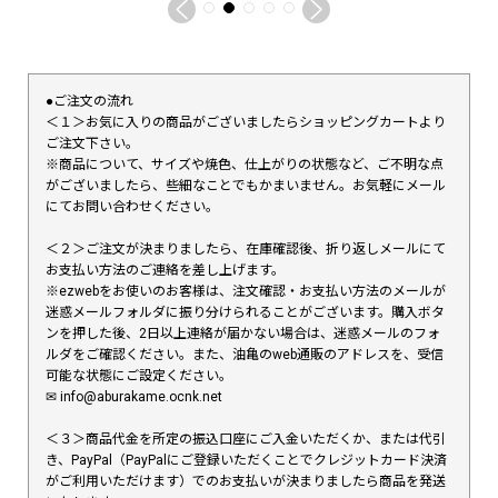
●ご注文の流れ
＜１＞お気に入りの商品がございましたらショッピングカートより
ご注文下さい。
※商品について、サイズや焼色、仕上がりの状態など、ご不明な点
がございましたら、些細なことでもかまいません。お気軽にメール
にてお問い合わせください。
＜２＞ご注文が決まりましたら、在庫確認後、折り返しメールにて
お支払い方法のご連絡を差し上げます。
※ezwebをお使いのお客様は、注文確認・お支払い方法のメールが
迷惑メールフォルダに振り分けられることがございます。購入ボタ
ンを押した後、2日以上連絡が届かない場合は、迷惑メールのフォ
ルダをご確認ください。また、油亀のweb通販のアドレスを、受信
可能な状態にご設定ください。
✉︎ info@aburakame.ocnk.net
＜３＞商品代金を所定の振込口座にご入金いただくか、または代引
き、PayPal（PayPalにご登録いただくことでクレジットカード決済
がご利用いただけます）でのお支払いが決まりましたら商品を発送