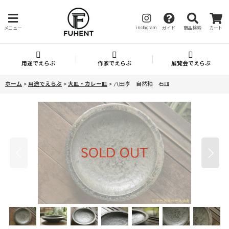
instagram
メニュー
ガイド
商品検索
カート
用途でえらぶ
作家でえらぶ
展覧会でえらぶ
ホーム
>
用途でえらぶ
>
大皿・カレー皿
>
八田亨 自然釉 石皿