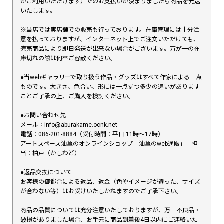
がご利用いただけます）でのお支払いが決まりましたら商品を発送
いたします。
※当店では実店舗での販売も行っております。在庫管理には十分注
意を払っておりますが、インターネット上でご注文いただけても、
完売商品により即日発送が出来ない場合がございます。万が一の在
庫切れの際は何卒ご容赦ください。
●当webギャラリーで取り扱う作品・グッズはすべて作家による一点
ものです。大きさ、色合い、形には一点ずつ多少の違いがあります
ことご了承の上、ご購入を検討ください。
●お問い合わせ先
メール：info@aburakame.ocnk.net
電話：086-201-8884（受付時間：平日 11時〜17時）
アートスペース油亀のオンラインショップ「油亀のweb通販」 担
当：柏戸（かしわど）
●返品交換について
お客様の御都合による返品、返金（色やイメージが違った、サイズ
が合わない等）はお受けいたしかねますのでご了承下さい。
商品の品質については充分注意いたしておりますが、万一不良品・
破損がありました場合、お手元に商品到着後4日以内にご連絡いた