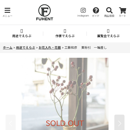
instagram
メニュー
ガイド
商品検索
カート
用途でえらぶ
作家でえらぶ
展覧会でえらぶ
ホーム
>
用途でえらぶ
>
お花入れ・花器
>
工藤和彦 黄粉引 一輪差し