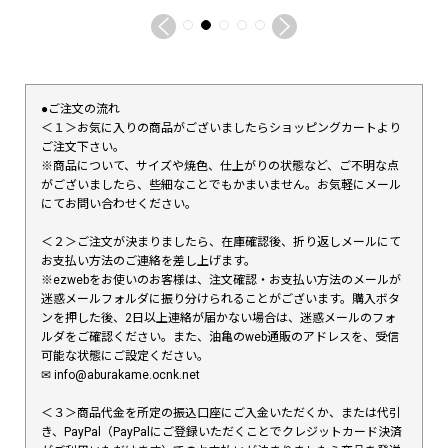
●ご注文の流れ
＜１＞お気に入りの商品がございましたらショッピングカートより
ご注文下さい。
※商品について、サイズや焼色、仕上がりの状態など、ご不明な点
がございましたら、些細なことでもかまいません。お気軽にメール
にてお問い合わせください。
＜２＞ご注文が決まりましたら、在庫確認後、折り返しメールにて
お支払い方法のご連絡を差し上げます。
※ezwebをお使いのお客様は、注文確認・お支払い方法のメールが
迷惑メールフォルダに振り分けられることがございます。購入ボタ
ンを押した後、2日以上連絡が届かない場合は、迷惑メールのフォ
ルダをご確認ください。また、油亀のweb通販のアドレスを、受信
可能な状態にご設定ください。
✉︎ info@aburakame.ocnk.net
＜３＞商品代金を所定の振込口座にご入金いただくか、または代引
き、PayPal（PayPalにご登録いただくことでクレジットカード決済