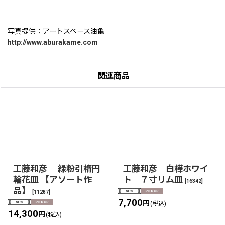
写真提供：アートスペース油亀
http://www.aburakame.com
関連商品
工藤和彦 緑粉引楕円
工藤和彦 白樺ホワイ
輪花皿 【アソート作
ト ７寸リム皿
[
16342
]
品】
[
11287
]
7,700
円
(税込)
14,300
円
(税込)