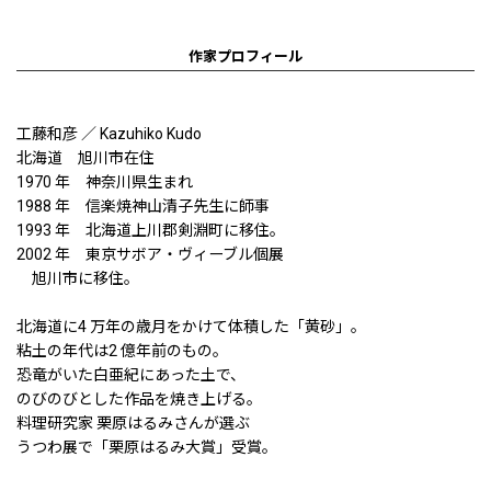
作家プロフィール
工藤和彦 ／ Kazuhiko Kudo
北海道 旭川市在住
1970 年 神奈川県生まれ
1988 年 信楽焼神山清子先生に師事
1993 年 北海道上川郡剣淵町に移住。
2002 年 東京サボア・ヴィーブル個展
旭川市に移住。
北海道に4 万年の歳月をかけて体積した「黄砂」。
粘土の年代は2 億年前のもの。
恐竜がいた白亜紀にあった土で、
のびのびとした作品を焼き上げる。
料理研究家 栗原はるみさんが選ぶ
うつわ展で「栗原はるみ大賞」受賞。