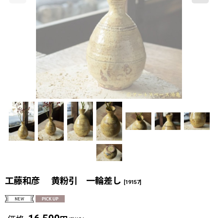
工藤和彦 黄粉引 一輪差し
[
19157
]