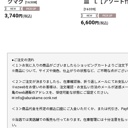
クマグ
皿 L【アソート
[
16308
]
[
16339
]
3,740
円
(税込)
6,600
円
(税込)
●ご注文の流れ
＜１＞お気に入りの商品がございましたらショッピングカートよりご注文
※商品について、サイズや焼色、仕上がりの状態など、ご不明な点がござ
＜２＞ご注文が決まりましたら、在庫確認後、折り返しメールにてお支払
※ezwebをお使いのお客様は、注文確認・お支払い方法のメールが迷惑
亀のweb通販のアドレスを、受信可能な状態にご設定ください。
✉︎ info@aburakame.ocnk.net
＜３＞商品代金を所定の振込口座にご入金いただくか、または代引き、PayP
※当店では実店舗での販売も行っております。在庫管理には十分注意を払っ
い。