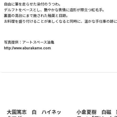
自由に筆を走らせた染付のうつわ。
デルフトをベースとし、艷やかな表情に造形が際立つ紅毛手。
裏面の高台にまで施された釉薬と目跡。
お料理を盛り付けることが楽しくなると同時に、温かな手仕事の跡に心
写真提供：アートスペース油亀
http://www.aburakame.com
大園篤志 白 ハイネッ
小倉夏樹 白磁 