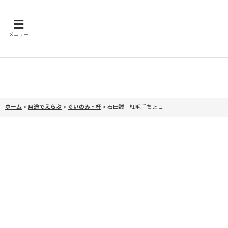
メニュー
ホーム
>
用途でえらぶ
>
ぐいのみ・杯
>
石田誠 紅毛手ちょこ