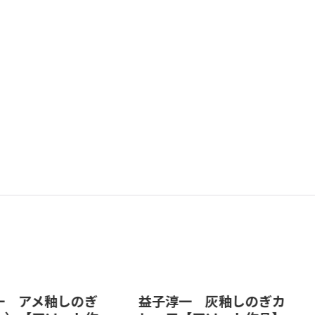
一 アメ釉しのぎ
益子淳一 灰釉しのぎカ