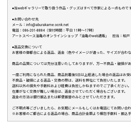
●当webギャラリーで取り扱う作品・グッズはすべて作家による一点もの
●お問い合わせ先
メール：info@aburakame.ocnk.net
電話：086-201-8884（受付時間：平日 11時〜17時）
アートスペース油亀のオンラインショップ「油亀のweb通販」 担当：柏戸
●返品交換について
お客様の御都合による返品、返金（色やイメージが違った、サイズが合わ
商品の品質については充分注意いたしておりますが、万一不良品・破損があ
一度ご利用になられた商品、商品到着後5日以上経過した場合の返品はお受
不良品・破損による返品・交換の際は、送料を弊社にて負担いたします。
送料以外の損失や手数料および経費は負担しかねますのでご了承ください
在庫がなく交換が難しい場合は、返金させていただく場合もございます。
返金の方法は銀行振込または郵便振替のみとさせていただきます。
ご不明点等ございましたら、お気軽にメールもしくはお電話にてお問い合
※お客様のご都合による返品の場合、商品合計金額より梱包手数料・振込