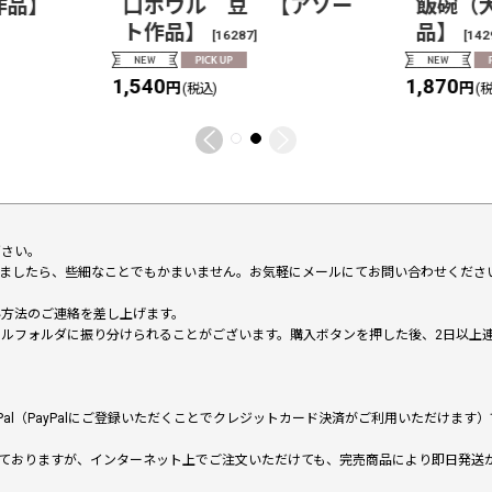
作品】
口ボウル 豆 【アソー
飯碗（
ト作品】
品】
[
16287
]
[
142
1,540
1,870
円
円
(税込)
(
下さい。
いましたら、些細なことでもかまいません。お気軽にメールにてお問い合わせくださ
い方法のご連絡を差し上げます。
メールフォルダに振り分けられることがございます。購入ボタンを押した後、2日以
al（PayPalにご登録いただくことでクレジットカード決済がご利用いただけま
ておりますが、インターネット上でご注文いただけても、完売商品により即日発送