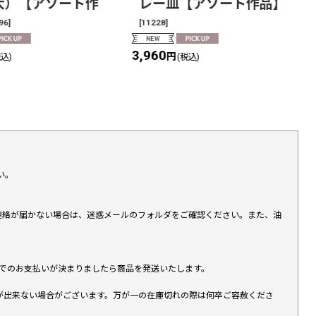
大）【アソート作
レー皿【アソート作品】
96
]
[
11228
]
3,960
円
税込)
(税込)
い。
上連絡が届かない場合は、迷惑メールのフォルダをご確認ください。また、油
す）でのお支払いが決まりましたら商品を発送いたします。
が出来ない場合がございます。万が一の在庫切れの際は何卒ご容赦くださ