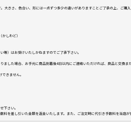
です。大きさ、色合い、形には一点ずつ多少の違いがありますことご了承の上、ご購
（かしわど）
ない等）はお受けいたしかねますのでご了承下さい。
りました場合、お手元に商品到着後4日以内にご連絡いただければ、良品と交換ま
けできません。
。
わせ下さい。
手数料を差し引いた金額を返金いたします。また、ご注文時に代引き手数料を当店が