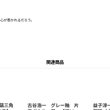
が惹かれるだろう。
関連商品
鎬三角
古谷浩一 グレー釉 片
益子淳