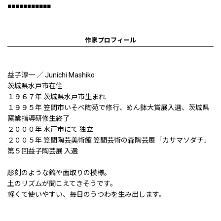
■■■■■■■■■■■
作家プロフィール
益子淳一 ／ Junichi Mashiko
茨城県水戸市在住
１９６７年 茨城県水戸市生まれ
１９９５年 笠間市いそべ陶苑で修行、めん鉢大賞展入選、茨城県
窯業指導研修生終了
２０００年 水戸市にて 独立
２００５年 笠間陶芸美術館 笠間芸術の森陶芸展「カサマソダチ」
第５回益子陶芸展 入選
彫刻のような鎬や面取りの模様。
土のリズムが聞こえてきそうです。
軽くて使いやすい、毎日のうつわを生み出します。