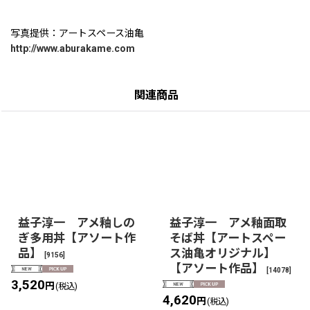
写真提供：アートスペース油亀
http://www.aburakame.com
関連商品
益子淳一 アメ釉しの
益子淳一 アメ釉面取
ぎ多用丼【アソート作
そば丼【アートスペー
品】
ス油亀オリジナル】
[
9156
]
【アソート作品】
[
14078
]
3,520
円
(税込)
4,620
円
(税込)