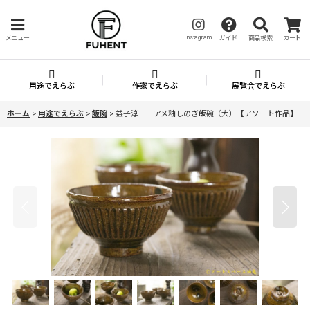
instagram
メニュー
ガイド
商品検索
カート
用途でえらぶ
作家でえらぶ
展覧会でえらぶ
ホーム
>
用途でえらぶ
>
飯碗
>
益子淳一 アメ釉しのぎ飯碗（大）【アソート作品】