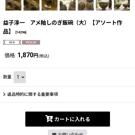
益子淳一 アメ釉しのぎ飯碗（大）【アソート作
品】
[
14296
]
1,870
価格
:
円
(税込)
数量
:
返品特約に関する重要事項
カートに入れる
お問い合わせ