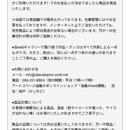
がご利用いただけます）でのお支払いが決まりましたら商品を発送
いたします。
※当店では実店舗での販売も行っております。在庫管理には十分注
意を払っておりますが、インターネット上でご注文いただけても、
完売商品により即日発送が出来ない場合がございます。万が一の在
庫切れの際は何卒ご容赦ください。
●当webギャラリーで取り扱う作品・グッズはすべて作家による一点
ものです。大きさ、色合い、形には一点ずつ多少の違いがあります
ことご了承の上、ご購入を検討ください。
●お問い合わせ先
メール：info@aburakame.ocnk.net
電話：086-201-8884（受付時間：平日 11時〜17時）
アートスペース油亀のオンラインショップ「油亀のweb通販」 担
当：柏戸（かしわど）
●返品交換について
お客様の御都合による返品、返金（色やイメージが違った、サイズ
が合わない等）はお受けいたしかねますのでご了承下さい。
商品の品質については充分注意いたしておりますが、万一不良品・
破損がありました場合、お手元に商品到着後4日以内にご連絡いた